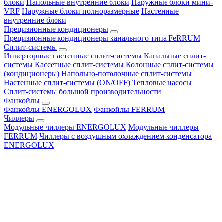
блоки
Напольные внутренние блоки
Наружные блоки мини-
VRF
Наружные блоки полноразмерные
Настенные
внутренние блоки
Прецизионные кондиционеры
Прецизионные кондиционеры канального типа FeRRUM
Сплит-системы
Инверторные настенные сплит-системы
Канальные сплит-
системы
Кассетные сплит-системы
Колонные сплит-системы
(кондиционеры)
Напольно-потолочные сплит-системы
Настенные сплит-системы (ON/OFF)
Тепловые насосы
Сплит-системы большой производительности
Фанкойлы
Фанкойлы ENERGOLUX
Фанкойлы FERRUM
Чиллеры
Модульные чиллеры ENERGOLUX
Модульные чиллеры
FERRUM
Чиллеры с воздушным охлаждением конденсатора
ENERGOLUX