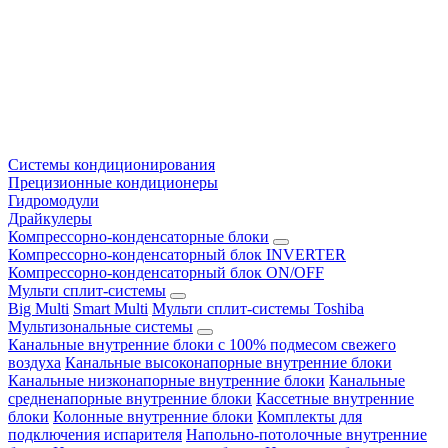
Системы кондиционирования
Прецизионные кондиционеры
Гидромодули
Драйкулеры
Компрессорно-конденсаторные блоки
Компрессорно-конденсаторный блок INVERTER
Компрессорно-конденсаторный блок ON/OFF
Мульти сплит-системы
Big Multi
Smart Multi
Мульти сплит-системы Toshiba
Мультизональные системы
Канальные внутренние блоки с 100% подмесом свежего
воздуха
Канальные высоконапорные внутренние блоки
Канальные низконапорные внутренние блоки
Канальные
средненапорные внутренние блоки
Кассетные внутренние
блоки
Колонные внутренние блоки
Комплекты для
подключения испарителя
Напольно-потолочные внутренние