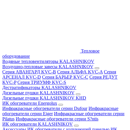
Тепловое
оборудование
Водяные тепловентиляторы KALASHNIKOV
Воздушно-тепловые завесы KALASHNIKOV
Серия АВАНГАРД KVC-B
Серия АЛЬФА KVC-A
Серия
АРСЕНАЛ KVC-D
Серия БАРЬЕР KVC-C
Серия РЕДУТ
KVC-P
Серия ТРИУМФ KVC-S
Дестратификаторы KALASHNIKOV
Дизельные пушки KALASHNIKOV
Дизельные пушки KALASHNIKOV KHD
ИК обогреватели Energolux
Инфракрасные обогреватели серии Dufour
Инфракрасные
обогреватели серии Eiger
Инфракрасные обогреватели серии
Pilatus
Инфракрасные обогреватели серии S?ntis
ИК обогреватели KALASHNIKOV
Аксессуары
ИК обогреватели с излучающей панелью
ИК