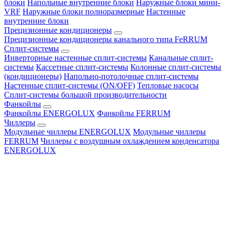
блоки
Напольные внутренние блоки
Наружные блоки мини-
VRF
Наружные блоки полноразмерные
Настенные
внутренние блоки
Прецизионные кондиционеры
Прецизионные кондиционеры канального типа FeRRUM
Сплит-системы
Инверторные настенные сплит-системы
Канальные сплит-
системы
Кассетные сплит-системы
Колонные сплит-системы
(кондиционеры)
Напольно-потолочные сплит-системы
Настенные сплит-системы (ON/OFF)
Тепловые насосы
Сплит-системы большой производительности
Фанкойлы
Фанкойлы ENERGOLUX
Фанкойлы FERRUM
Чиллеры
Модульные чиллеры ENERGOLUX
Модульные чиллеры
FERRUM
Чиллеры с воздушным охлаждением конденсатора
ENERGOLUX