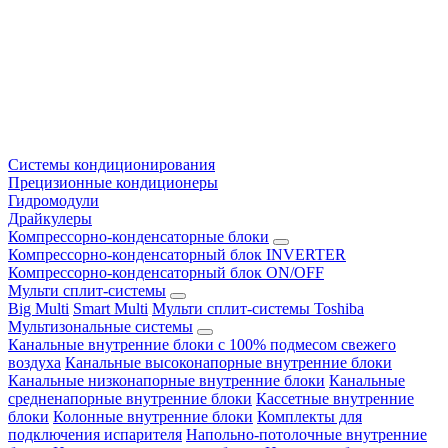
Системы кондиционирования
Прецизионные кондиционеры
Гидромодули
Драйкулеры
Компрессорно-конденсаторные блоки
Компрессорно-конденсаторный блок INVERTER
Компрессорно-конденсаторный блок ON/OFF
Мульти сплит-системы
Big Multi
Smart Multi
Мульти сплит-системы Toshiba
Мультизональные системы
Канальные внутренние блоки с 100% подмесом свежего
воздуха
Канальные высоконапорные внутренние блоки
Канальные низконапорные внутренние блоки
Канальные
средненапорные внутренние блоки
Кассетные внутренние
блоки
Колонные внутренние блоки
Комплекты для
подключения испарителя
Напольно-потолочные внутренние