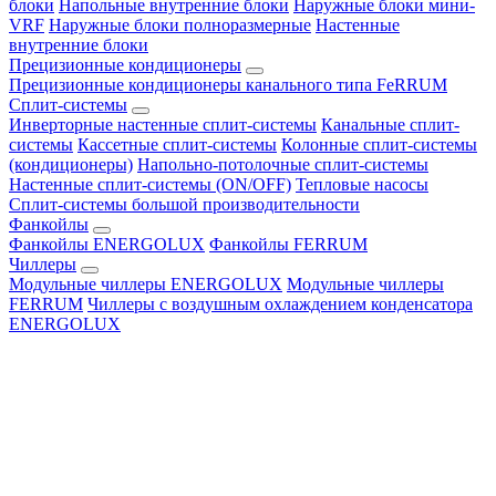
блоки
Напольные внутренние блоки
Наружные блоки мини-
VRF
Наружные блоки полноразмерные
Настенные
внутренние блоки
Прецизионные кондиционеры
Прецизионные кондиционеры канального типа FeRRUM
Сплит-системы
Инверторные настенные сплит-системы
Канальные сплит-
системы
Кассетные сплит-системы
Колонные сплит-системы
(кондиционеры)
Напольно-потолочные сплит-системы
Настенные сплит-системы (ON/OFF)
Тепловые насосы
Сплит-системы большой производительности
Фанкойлы
Фанкойлы ENERGOLUX
Фанкойлы FERRUM
Чиллеры
Модульные чиллеры ENERGOLUX
Модульные чиллеры
FERRUM
Чиллеры с воздушным охлаждением конденсатора
ENERGOLUX