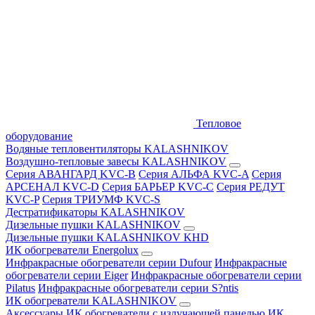
Тепловое
оборудование
Водяные тепловентиляторы KALASHNIKOV
Воздушно-тепловые завесы KALASHNIKOV
Серия АВАНГАРД KVC-B
Серия АЛЬФА KVC-A
Серия
АРСЕНАЛ KVC-D
Серия БАРЬЕР KVC-C
Серия РЕДУТ
KVC-P
Серия ТРИУМФ KVC-S
Дестратификаторы KALASHNIKOV
Дизельные пушки KALASHNIKOV
Дизельные пушки KALASHNIKOV KHD
ИК обогреватели Energolux
Инфракрасные обогреватели серии Dufour
Инфракрасные
обогреватели серии Eiger
Инфракрасные обогреватели серии
Pilatus
Инфракрасные обогреватели серии S?ntis
ИК обогреватели KALASHNIKOV
Аксессуары
ИК обогреватели с излучающей панелью
ИК