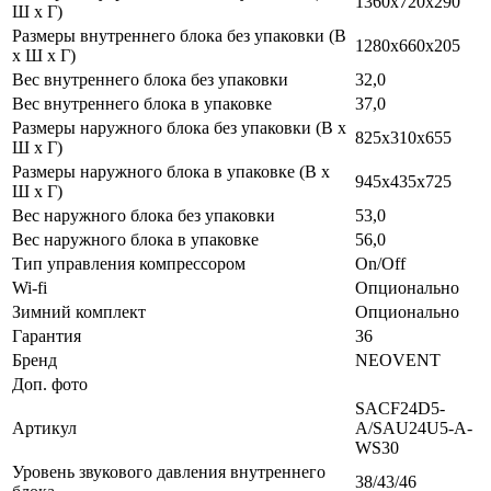
1360х720х290
Ш х Г)
Размеры внутреннего блока без упаковки (В
1280х660х205
х Ш х Г)
Вес внутреннего блока без упаковки
32,0
Вес внутреннего блока в упаковке
37,0
Размеры наружного блока без упаковки (В х
825x310x655
Ш х Г)
Размеры наружного блока в упаковке (В х
945x435x725
Ш х Г)
Вес наружного блока без упаковки
53,0
Вес наружного блока в упаковке
56,0
Тип управления компрессором
On/Off
Wi-fi
Опционально
Зимний комплект
Опционально
Гарантия
36
Бренд
NEOVENT
Доп. фото
SACF24D5-
Артикул
A/SAU24U5-A-
WS30
Уровень звукового давления внутреннего
38/43/46