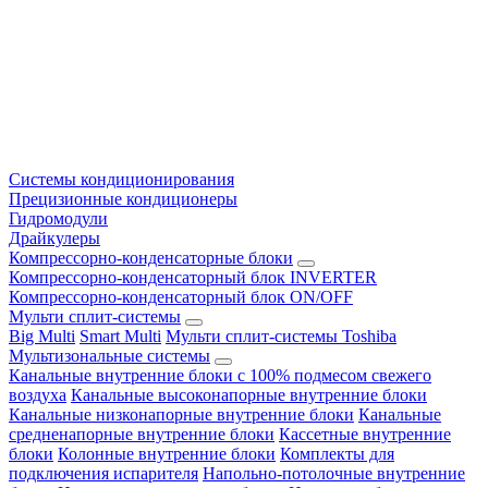
Системы кондиционирования
Прецизионные кондиционеры
Гидромодули
Драйкулеры
Компрессорно-конденсаторные блоки
Компрессорно-конденсаторный блок INVERTER
Компрессорно-конденсаторный блок ON/OFF
Мульти сплит-системы
Big Multi
Smart Multi
Мульти сплит-системы Toshiba
Мультизональные системы
Канальные внутренние блоки с 100% подмесом свежего
воздуха
Канальные высоконапорные внутренние блоки
Канальные низконапорные внутренние блоки
Канальные
средненапорные внутренние блоки
Кассетные внутренние
блоки
Колонные внутренние блоки
Комплекты для
подключения испарителя
Напольно-потолочные внутренние