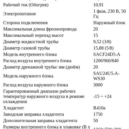
Рабочий ток (Обогрев)
10,91
1 фаза, 230 В, 50
Электропитание
Гц
Сторона подключения
Наружный блок
Максимальная длина фреонопровода
20
Максимальный перепад высот
15
Диаметр жидкостной трубы
9,52 (3/8)
Диаметр газовой трубы
15,88 (5/8)
Модель внутреннего блока
SACF24D5-A
Расход воздуха внутреннего блока
1200/960/840
Диаметр дренажной трубы: мм (дюйм)
20
SAU24U5-A-
Модель наружного блока
WS30
Расход воздуха наружного блока
3000
Гарантированный диапазон рабочих
температур наружного воздуха в режиме
-15 ~ +24
охлаждения
Хладагент
R410a
Заводская заправка хладагента
1750
Дополнительная заправка хладагента
50
Размеры внутреннего блока в упаковке (В х