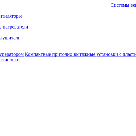
Системы ве
ентиляторы
е нагреватели
лушители
уператором
Компактные приточно-вытяжные установки с пласт
установки