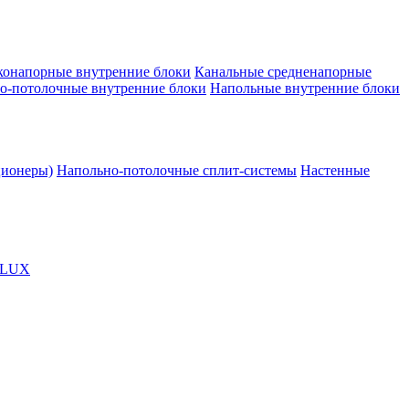
конапорные внутренние блоки
Канальные средненапорные
о-потолочные внутренние блоки
Напольные внутренние блоки
ционеры)
Напольно-потолочные сплит-системы
Настенные
OLUX