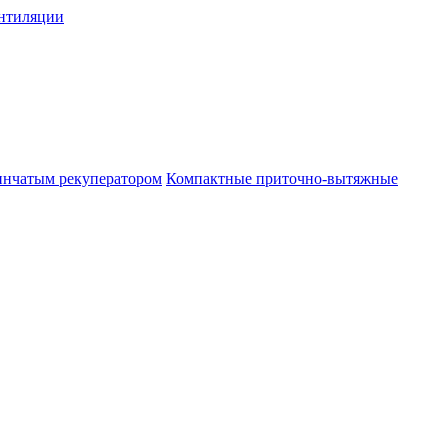
нтиляции
инчатым рекуператором
Компактные приточно-вытяжные