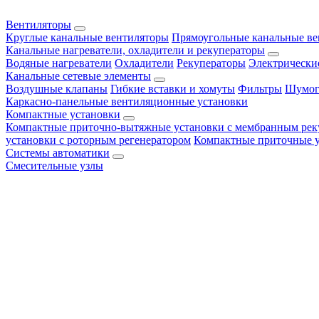
Вентиляторы
Круглые канальные вентиляторы
Прямоугольные канальные в
Канальные нагреватели, охладители и рекуператоры
Водяные нагреватели
Охладители
Рекуператоры
Электрически
Канальные сетевые элементы
Воздушные клапаны
Гибкие вставки и хомуты
Фильтры
Шумог
Каркасно-панельные вентиляционные установки
Компактные установки
Компактные приточно-вытяжные установки с мембранным рек
установки с роторным регенератором
Компактные приточные 
Системы автоматики
Смесительные узлы