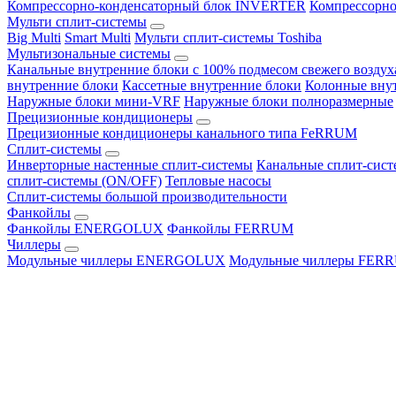
Компрессорно-конденсаторный блок INVERTER
Компрессорно
Мульти сплит-системы
Big Multi
Smart Multi
Мульти сплит-системы Toshiba
Мультизональные системы
Канальные внутренние блоки с 100% подмесом свежего воздух
внутренние блоки
Кассетные внутренние блоки
Колонные вну
Наружные блоки мини-VRF
Наружные блоки полноразмерные
Прецизионные кондиционеры
Прецизионные кондиционеры канального типа FeRRUM
Сплит-системы
Инверторные настенные сплит-системы
Канальные сплит-сис
сплит-системы (ON/OFF)
Тепловые насосы
Сплит-системы большой производительности
Фанкойлы
Фанкойлы ENERGOLUX
Фанкойлы FERRUM
Чиллеры
Модульные чиллеры ENERGOLUX
Модульные чиллеры FER