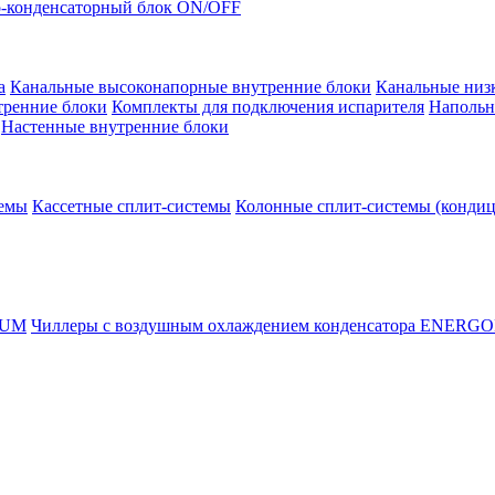
-конденсаторный блок ON/OFF
а
Канальные высоконапорные внутренние блоки
Канальные низ
тренние блоки
Комплекты для подключения испарителя
Напольн
Настенные внутренние блоки
темы
Кассетные сплит-системы
Колонные сплит-системы (конди
RUM
Чиллеры с воздушным охлаждением конденсатора ENERG