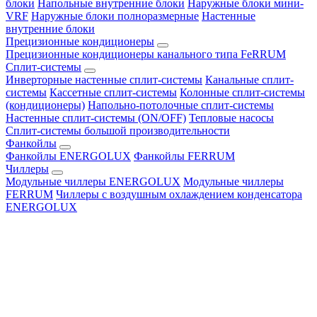
блоки
Напольные внутренние блоки
Наружные блоки мини-
VRF
Наружные блоки полноразмерные
Настенные
внутренние блоки
Прецизионные кондиционеры
Прецизионные кондиционеры канального типа FeRRUM
Сплит-системы
Инверторные настенные сплит-системы
Канальные сплит-
системы
Кассетные сплит-системы
Колонные сплит-системы
(кондиционеры)
Напольно-потолочные сплит-системы
Настенные сплит-системы (ON/OFF)
Тепловые насосы
Сплит-системы большой производительности
Фанкойлы
Фанкойлы ENERGOLUX
Фанкойлы FERRUM
Чиллеры
Модульные чиллеры ENERGOLUX
Модульные чиллеры
FERRUM
Чиллеры с воздушным охлаждением конденсатора
ENERGOLUX