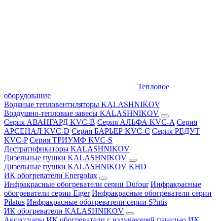
Тепловое
оборудование
Водяные тепловентиляторы KALASHNIKOV
Воздушно-тепловые завесы KALASHNIKOV
Серия АВАНГАРД KVC-B
Серия АЛЬФА KVC-A
Серия
АРСЕНАЛ KVC-D
Серия БАРЬЕР KVC-C
Серия РЕДУТ
KVC-P
Серия ТРИУМФ KVC-S
Дестратификаторы KALASHNIKOV
Дизельные пушки KALASHNIKOV
Дизельные пушки KALASHNIKOV KHD
ИК обогреватели Energolux
Инфракрасные обогреватели серии Dufour
Инфракрасные
обогреватели серии Eiger
Инфракрасные обогреватели серии
Pilatus
Инфракрасные обогреватели серии S?ntis
ИК обогреватели KALASHNIKOV
Аксессуары
ИК обогреватели с излучающей панелью
ИК