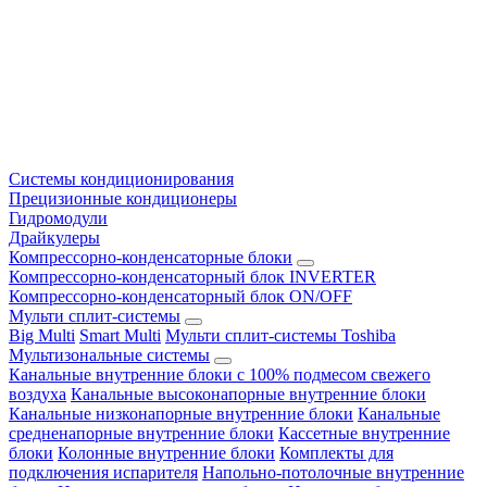
Системы кондиционирования
Прецизионные кондиционеры
Гидромодули
Драйкулеры
Компрессорно-конденсаторные блоки
Компрессорно-конденсаторный блок INVERTER
Компрессорно-конденсаторный блок ON/OFF
Мульти сплит-системы
Big Multi
Smart Multi
Мульти сплит-системы Toshiba
Мультизональные системы
Канальные внутренние блоки с 100% подмесом свежего
воздуха
Канальные высоконапорные внутренние блоки
Канальные низконапорные внутренние блоки
Канальные
средненапорные внутренние блоки
Кассетные внутренние
блоки
Колонные внутренние блоки
Комплекты для
подключения испарителя
Напольно-потолочные внутренние