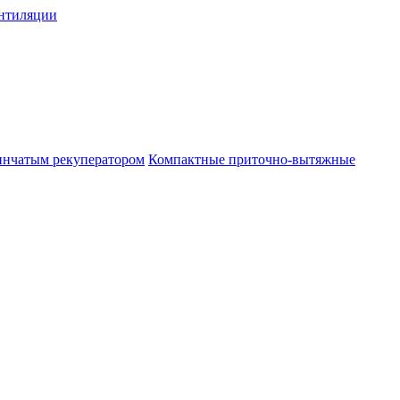
нтиляции
инчатым рекуператором
Компактные приточно-вытяжные