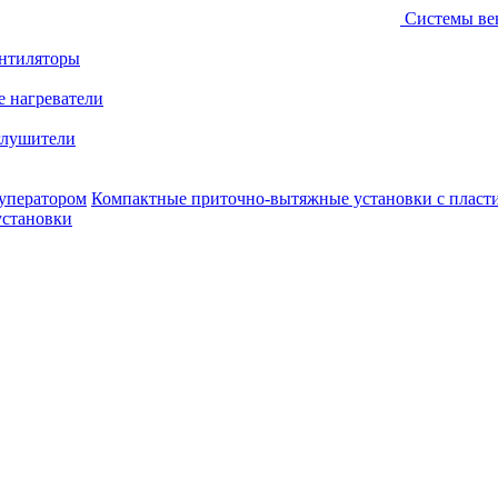
Системы ве
ентиляторы
е нагреватели
лушители
уператором
Компактные приточно-вытяжные установки с пласт
установки