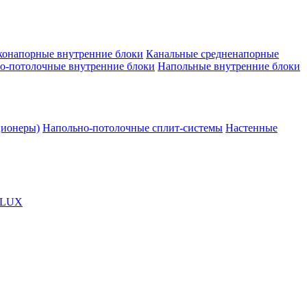
конапорные внутренние блоки
Канальные средненапорные
о-потолочные внутренние блоки
Напольные внутренние блоки
ционеры)
Напольно-потолочные сплит-системы
Настенные
OLUX