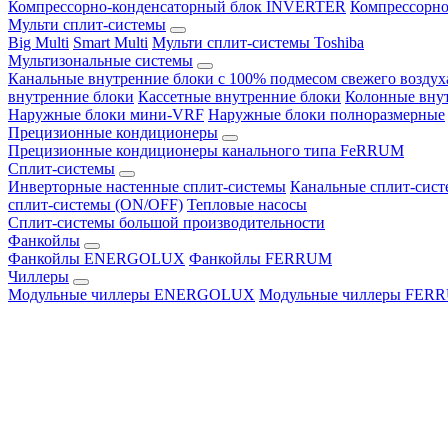
Компрессорно-конденсаторный блок INVERTER
Компрессорно
Мульти сплит-системы
Big Multi
Smart Multi
Мульти сплит-системы Toshiba
Мультизональные системы
Канальные внутренние блоки с 100% подмесом свежего воздух
внутренние блоки
Кассетные внутренние блоки
Колонные вну
Наружные блоки мини-VRF
Наружные блоки полноразмерные
Прецизионные кондиционеры
Прецизионные кондиционеры канального типа FeRRUM
Сплит-системы
Инверторные настенные сплит-системы
Канальные сплит-сис
сплит-системы (ON/OFF)
Тепловые насосы
Сплит-системы большой производительности
Фанкойлы
Фанкойлы ENERGOLUX
Фанкойлы FERRUM
Чиллеры
Модульные чиллеры ENERGOLUX
Модульные чиллеры FER