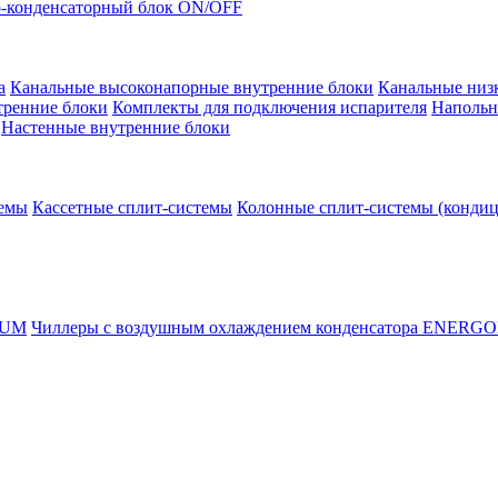
-конденсаторный блок ON/OFF
а
Канальные высоконапорные внутренние блоки
Канальные низ
тренние блоки
Комплекты для подключения испарителя
Напольн
Настенные внутренние блоки
темы
Кассетные сплит-системы
Колонные сплит-системы (конди
RUM
Чиллеры с воздушным охлаждением конденсатора ENERG