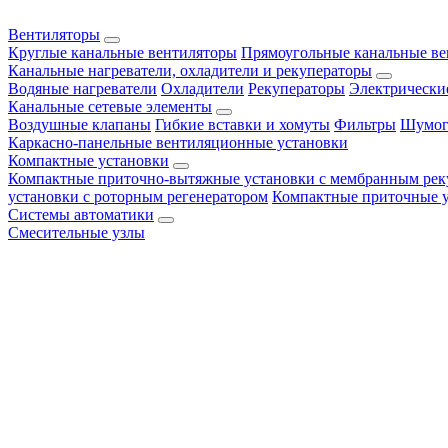
Вентиляторы
Круглые канальные вентиляторы
Прямоугольные канальные в
Канальные нагреватели, охладители и рекуператоры
Водяные нагреватели
Охладители
Рекуператоры
Электрически
Канальные сетевые элементы
Воздушные клапаны
Гибкие вставки и хомуты
Фильтры
Шумог
Каркасно-панельные вентиляционные установки
Компактные установки
Компактные приточно-вытяжные установки с мембранным рек
установки с роторным регенератором
Компактные приточные 
Системы автоматики
Смесительные узлы