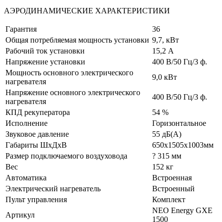
АЭРОДИНАМИЧЕСКИЕ ХАРАКТЕРИСТИКИ
Гарантия
36
Общая потребляемая мощность установки
9,7, кВт
Рабочий ток установки
15,2 А
Напряжение установки
400 В/50 Гц/3 ф.
Мощность основного электрического
9,0 кВт
нагревателя
Напряжение основного электрического
400 В/50 Гц/3 ф.
нагревателя
КПД рекуператора
54 %
Исполнение
Горизонтальное
Звуковое давление
55 дБ(А)
Габариты ШхДхВ
650х1505х1003мм
Размер подключаемого воздуховода
? 315 мм
Вес
152 кг
Автоматика
Встроенная
Электрический нагреватель
Встроенный
Пульт управления
Комплект
NEO Energy GXE
Артикул
1500