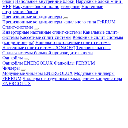
блоки
Напольные внутренние блоки
Наружные блоки мини-
VRF
Наружные блоки полноразмерные
Настенные
внутренние блоки
Прецизионные кондиционеры
Прецизионные кондиционеры канального типа FeRRUM
Сплит-системы
Инверторные настенные сплит-системы
Канальные сплит-
системы
Кассетные сплит-системы
Колонные сплит-системы
(кондиционеры)
Напольно-потолочные сплит-системы
Настенные сплит-системы (ON/OFF)
Тепловые насосы
Сплит-системы большой производительности
Фанкойлы
Фанкойлы ENERGOLUX
Фанкойлы FERRUM
Чиллеры
Модульные чиллеры ENERGOLUX
Модульные чиллеры
FERRUM
Чиллеры с воздушным охлаждением конденсатора
ENERGOLUX