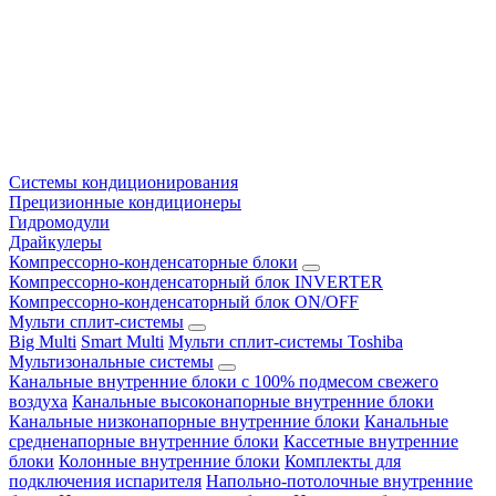
Системы кондиционирования
Прецизионные кондиционеры
Гидромодули
Драйкулеры
Компрессорно-конденсаторные блоки
Компрессорно-конденсаторный блок INVERTER
Компрессорно-конденсаторный блок ON/OFF
Мульти сплит-системы
Big Multi
Smart Multi
Мульти сплит-системы Toshiba
Мультизональные системы
Канальные внутренние блоки с 100% подмесом свежего
воздуха
Канальные высоконапорные внутренние блоки
Канальные низконапорные внутренние блоки
Канальные
средненапорные внутренние блоки
Кассетные внутренние
блоки
Колонные внутренние блоки
Комплекты для
подключения испарителя
Напольно-потолочные внутренние