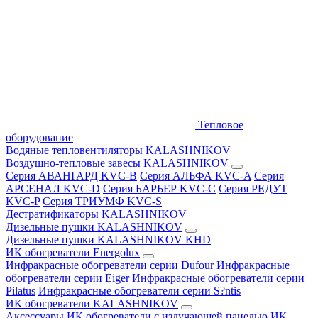
Тепловое
оборудование
Водяные тепловентиляторы KALASHNIKOV
Воздушно-тепловые завесы KALASHNIKOV
Серия АВАНГАРД KVC-B
Серия АЛЬФА KVC-A
Серия
АРСЕНАЛ KVC-D
Серия БАРЬЕР KVC-C
Серия РЕДУТ
KVC-P
Серия ТРИУМФ KVC-S
Дестратификаторы KALASHNIKOV
Дизельные пушки KALASHNIKOV
Дизельные пушки KALASHNIKOV KHD
ИК обогреватели Energolux
Инфракрасные обогреватели серии Dufour
Инфракрасные
обогреватели серии Eiger
Инфракрасные обогреватели серии
Pilatus
Инфракрасные обогреватели серии S?ntis
ИК обогреватели KALASHNIKOV
Аксессуары
ИК обогреватели с излучающей панелью
ИК