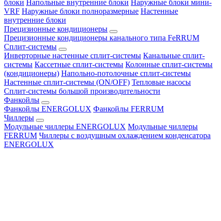
блоки
Напольные внутренние блоки
Наружные блоки мини-
VRF
Наружные блоки полноразмерные
Настенные
внутренние блоки
Прецизионные кондиционеры
Прецизионные кондиционеры канального типа FeRRUM
Сплит-системы
Инверторные настенные сплит-системы
Канальные сплит-
системы
Кассетные сплит-системы
Колонные сплит-системы
(кондиционеры)
Напольно-потолочные сплит-системы
Настенные сплит-системы (ON/OFF)
Тепловые насосы
Сплит-системы большой производительности
Фанкойлы
Фанкойлы ENERGOLUX
Фанкойлы FERRUM
Чиллеры
Модульные чиллеры ENERGOLUX
Модульные чиллеры
FERRUM
Чиллеры с воздушным охлаждением конденсатора
ENERGOLUX