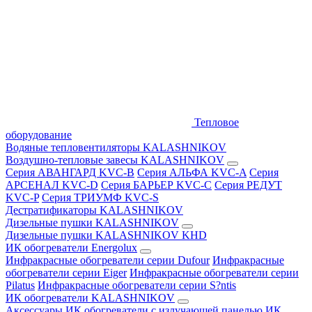
Тепловое
оборудование
Водяные тепловентиляторы KALASHNIKOV
Воздушно-тепловые завесы KALASHNIKOV
Серия АВАНГАРД KVC-B
Серия АЛЬФА KVC-A
Серия
АРСЕНАЛ KVC-D
Серия БАРЬЕР KVC-C
Серия РЕДУТ
KVC-P
Серия ТРИУМФ KVC-S
Дестратификаторы KALASHNIKOV
Дизельные пушки KALASHNIKOV
Дизельные пушки KALASHNIKOV KHD
ИК обогреватели Energolux
Инфракрасные обогреватели серии Dufour
Инфракрасные
обогреватели серии Eiger
Инфракрасные обогреватели серии
Pilatus
Инфракрасные обогреватели серии S?ntis
ИК обогреватели KALASHNIKOV
Аксессуары
ИК обогреватели с излучающей панелью
ИК