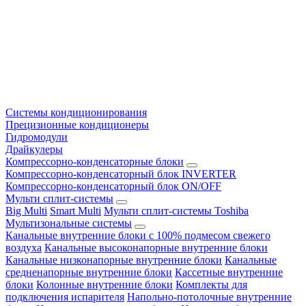
Системы кондиционирования
Прецизионные кондиционеры
Гидромодули
Драйкулеры
Компрессорно-конденсаторные блоки
Компрессорно-конденсаторный блок INVERTER
Компрессорно-конденсаторный блок ON/OFF
Мульти сплит-системы
Big Multi
Smart Multi
Мульти сплит-системы Toshiba
Мультизональные системы
Канальные внутренние блоки с 100% подмесом свежего
воздуха
Канальные высоконапорные внутренние блоки
Канальные низконапорные внутренние блоки
Канальные
средненапорные внутренние блоки
Кассетные внутренние
блоки
Колонные внутренние блоки
Комплекты для
подключения испарителя
Напольно-потолочные внутренние