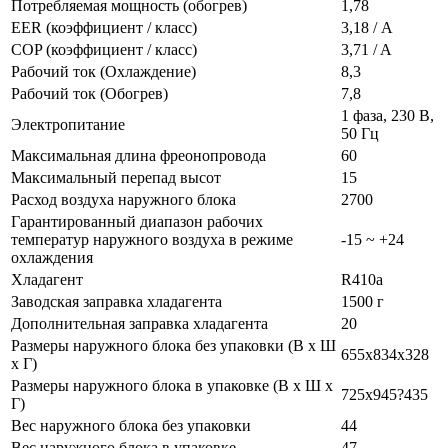
Потребляемая мощность (обогрев)
1,78
EER (коэффициент / класс)
3,18 / А
COP (коэффициент / класс)
3,71 / A
Рабочий ток (Охлаждение)
8,3
Рабочий ток (Обогрев)
7,8
1 фаза, 230 В,
Электропитание
50 Гц
Максимальная длина фреонопровода
60
Максимальный перепад высот
15
Расход воздуха наружного блока
2700
Гарантированный диапазон рабочих
температур наружного воздуха в режиме
-15 ~ +24
охлаждения
Хладагент
R410a
Заводская заправка хладагента
1500 г
Дополнительная заправка хладагента
20
Размеры наружного блока без упаковки (В х Ш
655х834x328
х Г)
Размеры наружного блока в упаковке (В х Ш х
725х945?435
Г)
Вес наружного блока без упаковки
44
Вес наружного блока в упаковке
47