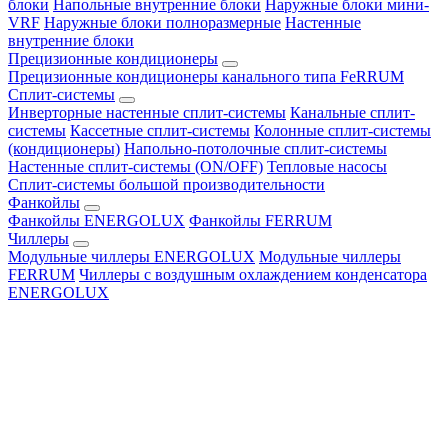
блоки
Напольные внутренние блоки
Наружные блоки мини-
VRF
Наружные блоки полноразмерные
Настенные
внутренние блоки
Прецизионные кондиционеры
Прецизионные кондиционеры канального типа FeRRUM
Сплит-системы
Инверторные настенные сплит-системы
Канальные сплит-
системы
Кассетные сплит-системы
Колонные сплит-системы
(кондиционеры)
Напольно-потолочные сплит-системы
Настенные сплит-системы (ON/OFF)
Тепловые насосы
Сплит-системы большой производительности
Фанкойлы
Фанкойлы ENERGOLUX
Фанкойлы FERRUM
Чиллеры
Модульные чиллеры ENERGOLUX
Модульные чиллеры
FERRUM
Чиллеры с воздушным охлаждением конденсатора
ENERGOLUX