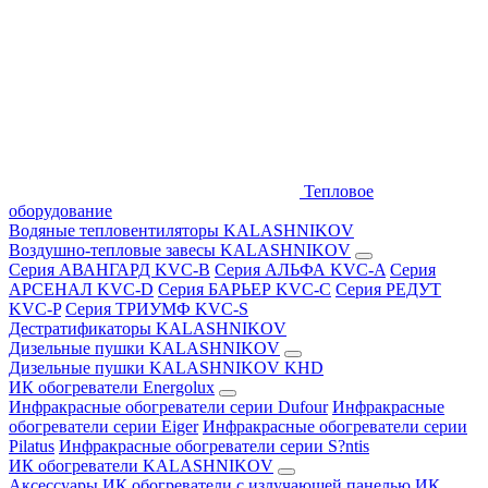
Тепловое
оборудование
Водяные тепловентиляторы KALASHNIKOV
Воздушно-тепловые завесы KALASHNIKOV
Серия АВАНГАРД KVC-B
Серия АЛЬФА KVC-A
Серия
АРСЕНАЛ KVC-D
Серия БАРЬЕР KVC-C
Серия РЕДУТ
KVC-P
Серия ТРИУМФ KVC-S
Дестратификаторы KALASHNIKOV
Дизельные пушки KALASHNIKOV
Дизельные пушки KALASHNIKOV KHD
ИК обогреватели Energolux
Инфракрасные обогреватели серии Dufour
Инфракрасные
обогреватели серии Eiger
Инфракрасные обогреватели серии
Pilatus
Инфракрасные обогреватели серии S?ntis
ИК обогреватели KALASHNIKOV
Аксессуары
ИК обогреватели с излучающей панелью
ИК