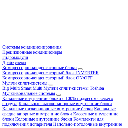
Системы кондиционирования
Прецизионные кондиционеры
Гидромодули
Драйкулеры
Компрессорно-конденсаторные блоки
Компрессорно-конденсаторный блок INVERTER
Компрессорно-конденсаторный блок ON/OFF
Мульти сплит-системы
Big Multi
Smart Multi
Мульти сплит-системы Toshiba
Мультизональные системы
Канальные внутренние блоки с 100% подмесом свежего
воздуха
Канальные высоконапорные внутренние блоки
Канальные низконапорные внутренние блоки
Канальные
средненапорные внутренние блоки
Кассетные внутренние
блоки
Колонные внутренние блоки
Комплекты для
подключения испарителя
Напольно-потолочные внутренние