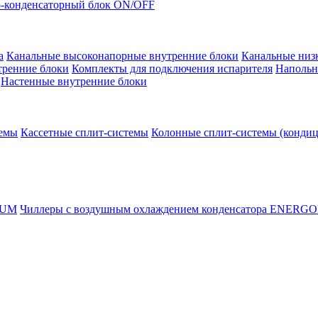
-конденсаторный блок ON/OFF
а
Канальные высоконапорные внутренние блоки
Канальные низ
тренние блоки
Комплекты для подключения испарителя
Напольн
Настенные внутренние блоки
темы
Кассетные сплит-системы
Колонные сплит-системы (конди
RUM
Чиллеры с воздушным охлаждением конденсатора ENERG