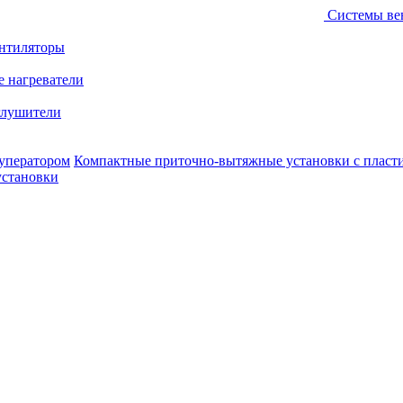
Системы ве
ентиляторы
е нагреватели
лушители
уператором
Компактные приточно-вытяжные установки с пласт
установки