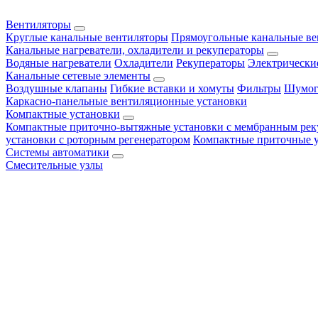
Вентиляторы
Круглые канальные вентиляторы
Прямоугольные канальные в
Канальные нагреватели, охладители и рекуператоры
Водяные нагреватели
Охладители
Рекуператоры
Электрически
Канальные сетевые элементы
Воздушные клапаны
Гибкие вставки и хомуты
Фильтры
Шумог
Каркасно-панельные вентиляционные установки
Компактные установки
Компактные приточно-вытяжные установки с мембранным рек
установки с роторным регенератором
Компактные приточные 
Системы автоматики
Смесительные узлы