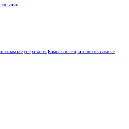
нтиляции
инчатым рекуператором
Компактные приточно-вытяжные