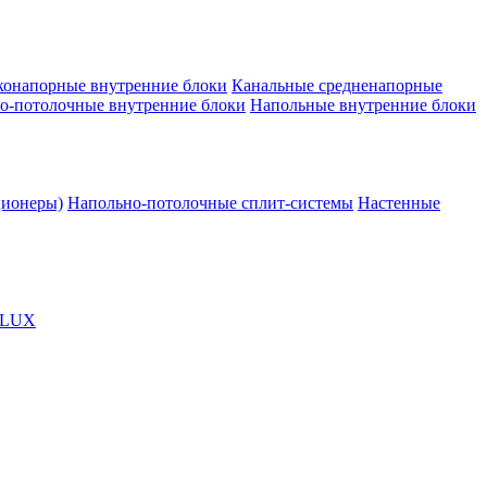
конапорные внутренние блоки
Канальные средненапорные
о-потолочные внутренние блоки
Напольные внутренние блоки
ционеры)
Напольно-потолочные сплит-системы
Настенные
OLUX