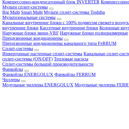
Компрессорно-конденсаторный блок INVERTER
Компрессорно
Мульти сплит-системы
Big Multi
Smart Multi
Мульти сплит-системы Toshiba
Мультизональные системы
Канальные внутренние блоки с 100% подмесом свежего воздух
внутренние блоки
Кассетные внутренние блоки
Колонные вну
Наружные блоки мини-VRF
Наружные блоки полноразмерные
Прецизионные кондиционеры
Прецизионные кондиционеры канального типа FeRRUM
Сплит-системы
Инверторные настенные сплит-системы
Канальные сплит-сис
сплит-системы (ON/OFF)
Тепловые насосы
Сплит-системы большой производительности
Фанкойлы
Фанкойлы ENERGOLUX
Фанкойлы FERRUM
Чиллеры
Модульные чиллеры ENERGOLUX
Модульные чиллеры FER