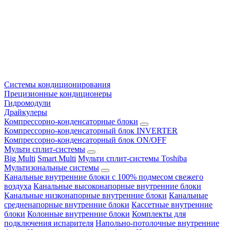
Системы кондиционирования
Прецизионные кондиционеры
Гидромодули
Драйкулеры
Компрессорно-конденсаторные блоки
Компрессорно-конденсаторный блок INVERTER
Компрессорно-конденсаторный блок ON/OFF
Мульти сплит-системы
Big Multi
Smart Multi
Мульти сплит-системы Toshiba
Мультизональные системы
Канальные внутренние блоки с 100% подмесом свежего
воздуха
Канальные высоконапорные внутренние блоки
Канальные низконапорные внутренние блоки
Канальные
средненапорные внутренние блоки
Кассетные внутренние
блоки
Колонные внутренние блоки
Комплекты для
подключения испарителя
Напольно-потолочные внутренние