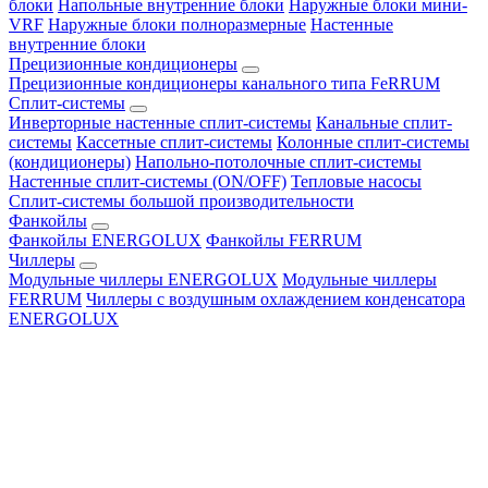
блоки
Напольные внутренние блоки
Наружные блоки мини-
VRF
Наружные блоки полноразмерные
Настенные
внутренние блоки
Прецизионные кондиционеры
Прецизионные кондиционеры канального типа FeRRUM
Сплит-системы
Инверторные настенные сплит-системы
Канальные сплит-
системы
Кассетные сплит-системы
Колонные сплит-системы
(кондиционеры)
Напольно-потолочные сплит-системы
Настенные сплит-системы (ON/OFF)
Тепловые насосы
Сплит-системы большой производительности
Фанкойлы
Фанкойлы ENERGOLUX
Фанкойлы FERRUM
Чиллеры
Модульные чиллеры ENERGOLUX
Модульные чиллеры
FERRUM
Чиллеры с воздушным охлаждением конденсатора
ENERGOLUX