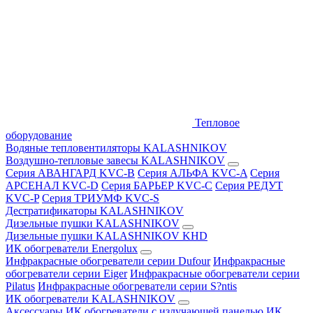
Тепловое
оборудование
Водяные тепловентиляторы KALASHNIKOV
Воздушно-тепловые завесы KALASHNIKOV
Серия АВАНГАРД KVC-B
Серия АЛЬФА KVC-A
Серия
АРСЕНАЛ KVC-D
Серия БАРЬЕР KVC-C
Серия РЕДУТ
KVC-P
Серия ТРИУМФ KVC-S
Дестратификаторы KALASHNIKOV
Дизельные пушки KALASHNIKOV
Дизельные пушки KALASHNIKOV KHD
ИК обогреватели Energolux
Инфракрасные обогреватели серии Dufour
Инфракрасные
обогреватели серии Eiger
Инфракрасные обогреватели серии
Pilatus
Инфракрасные обогреватели серии S?ntis
ИК обогреватели KALASHNIKOV
Аксессуары
ИК обогреватели с излучающей панелью
ИК