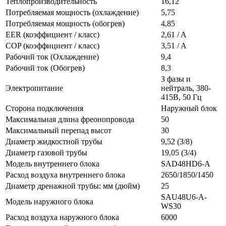
Теплопроизводительность
16,12
Потребляемая мощность (охлаждение)
5,75
Потребляемая мощность (обогрев)
4,85
EER (коэффициент / класс)
2,61 / A
COP (коэффициент / класс)
3,51 / A
Рабочий ток (Охлаждение)
9,4
Рабочий ток (Обогрев)
8,3
3 фазы и
Электропитание
нейтраль, 380-
415В, 50 Гц
Сторона подключения
Наружный блок
Максимальная длина фреонопровода
50
Максимальный перепад высот
30
Диаметр жидкостной трубы
9,52 (3/8)
Диаметр газовой трубы
19,05 (3/4)
Модель внутреннего блока
SAD48HD6-A
Расход воздуха внутреннего блока
2650/1850/1450
Диаметр дренажной трубы: мм (дюйм)
25
SAU48U6-A-
Модель наружного блока
WS30
Расход воздуха наружного блока
6000