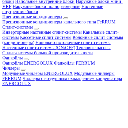
блоки
Напольные внутренние блоки
Наружные блоки мини-
VRF
Наружные блоки полноразмерные
Настенные
внутренние блоки
Прецизионные кондиционеры
Прецизионные кондиционеры канального типа FeRRUM
Сплит-системы
Инверторные настенные сплит-системы
Канальные сплит-
системы
Кассетные сплит-системы
Колонные сплит-системы
(кондиционеры)
Напольно-потолочные сплит-системы
Настенные сплит-системы (ON/OFF)
Тепловые насосы
Сплит-системы большой производительности
Фанкойлы
Фанкойлы ENERGOLUX
Фанкойлы FERRUM
Чиллеры
Модульные чиллеры ENERGOLUX
Модульные чиллеры
FERRUM
Чиллеры с воздушным охлаждением конденсатора
ENERGOLUX