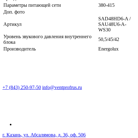
Параметры питающей сети
380-415
Доп. фото
SAD48HD6-A /
Артикул
SAU48U6-A-
WS30
Уровень звукового давления внутреннего
50,5/45/42
блока
Производитель
Energolux
+7 (843) 250-97-50
info@ventprofrus.ru
г. Казань, ул. Абсалямова, д. 36, оф. 506