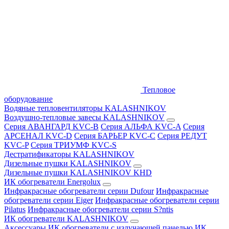
Тепловое
оборудование
Водяные тепловентиляторы KALASHNIKOV
Воздушно-тепловые завесы KALASHNIKOV
Серия АВАНГАРД KVC-B
Серия АЛЬФА KVC-A
Серия
АРСЕНАЛ KVC-D
Серия БАРЬЕР KVC-C
Серия РЕДУТ
KVC-P
Серия ТРИУМФ KVC-S
Дестратификаторы KALASHNIKOV
Дизельные пушки KALASHNIKOV
Дизельные пушки KALASHNIKOV KHD
ИК обогреватели Energolux
Инфракрасные обогреватели серии Dufour
Инфракрасные
обогреватели серии Eiger
Инфракрасные обогреватели серии
Pilatus
Инфракрасные обогреватели серии S?ntis
ИК обогреватели KALASHNIKOV
Аксессуары
ИК обогреватели с излучающей панелью
ИК