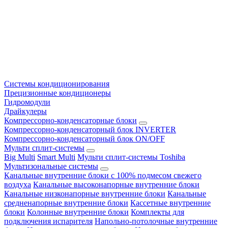
Системы кондиционирования
Прецизионные кондиционеры
Гидромодули
Драйкулеры
Компрессорно-конденсаторные блоки
Компрессорно-конденсаторный блок INVERTER
Компрессорно-конденсаторный блок ON/OFF
Мульти сплит-системы
Big Multi
Smart Multi
Мульти сплит-системы Toshiba
Мультизональные системы
Канальные внутренние блоки с 100% подмесом свежего
воздуха
Канальные высоконапорные внутренние блоки
Канальные низконапорные внутренние блоки
Канальные
средненапорные внутренние блоки
Кассетные внутренние
блоки
Колонные внутренние блоки
Комплекты для
подключения испарителя
Напольно-потолочные внутренние