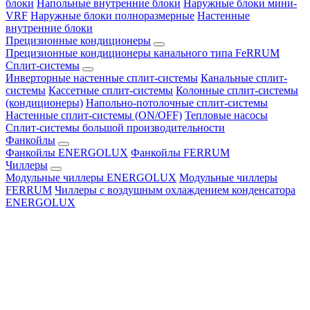
блоки
Напольные внутренние блоки
Наружные блоки мини-
VRF
Наружные блоки полноразмерные
Настенные
внутренние блоки
Прецизионные кондиционеры
Прецизионные кондиционеры канального типа FeRRUM
Сплит-системы
Инверторные настенные сплит-системы
Канальные сплит-
системы
Кассетные сплит-системы
Колонные сплит-системы
(кондиционеры)
Напольно-потолочные сплит-системы
Настенные сплит-системы (ON/OFF)
Тепловые насосы
Сплит-системы большой производительности
Фанкойлы
Фанкойлы ENERGOLUX
Фанкойлы FERRUM
Чиллеры
Модульные чиллеры ENERGOLUX
Модульные чиллеры
FERRUM
Чиллеры с воздушным охлаждением конденсатора
ENERGOLUX