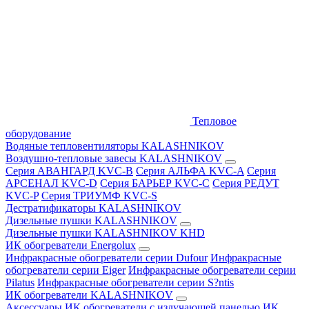
Тепловое
оборудование
Водяные тепловентиляторы KALASHNIKOV
Воздушно-тепловые завесы KALASHNIKOV
Серия АВАНГАРД KVC-B
Серия АЛЬФА KVC-A
Серия
АРСЕНАЛ KVC-D
Серия БАРЬЕР KVC-C
Серия РЕДУТ
KVC-P
Серия ТРИУМФ KVC-S
Дестратификаторы KALASHNIKOV
Дизельные пушки KALASHNIKOV
Дизельные пушки KALASHNIKOV KHD
ИК обогреватели Energolux
Инфракрасные обогреватели серии Dufour
Инфракрасные
обогреватели серии Eiger
Инфракрасные обогреватели серии
Pilatus
Инфракрасные обогреватели серии S?ntis
ИК обогреватели KALASHNIKOV
Аксессуары
ИК обогреватели с излучающей панелью
ИК