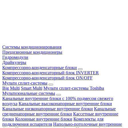
Системы кондиционирования
Прецизионные кондиционеры
Гидромодули
Драйкулеры
Компрессорно-конденсаторные блоки
Компрессорно-конденсаторный блок INVERTER
Компрессорно-конденсаторный блок ON/OFF
Мульти сплит-системы
Big Multi
Smart Multi
Мульти сплит-системы Toshiba
Мультизональные системы
Канальные внутренние блоки с 100% подмесом свежего
воздуха
Канальные высоконапорные внутренние блоки
Канальные низконапорные внутренние блоки
Канальные
средненапорные внутренние блоки
Кассетные внутренние
блоки
Колонные внутренние блоки
Комплекты для
подключения испарителя
Напольно-потолочные внутренние