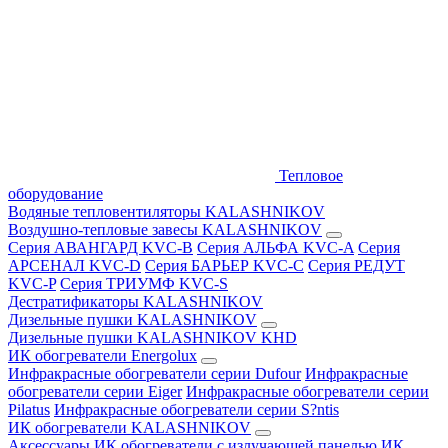
Тепловое
оборудование
Водяные тепловентиляторы KALASHNIKOV
Воздушно-тепловые завесы KALASHNIKOV
Серия АВАНГАРД KVC-B
Серия АЛЬФА KVC-A
Серия
АРСЕНАЛ KVC-D
Серия БАРЬЕР KVC-C
Серия РЕДУТ
KVC-P
Серия ТРИУМФ KVC-S
Дестратификаторы KALASHNIKOV
Дизельные пушки KALASHNIKOV
Дизельные пушки KALASHNIKOV KHD
ИК обогреватели Energolux
Инфракрасные обогреватели серии Dufour
Инфракрасные
обогреватели серии Eiger
Инфракрасные обогреватели серии
Pilatus
Инфракрасные обогреватели серии S?ntis
ИК обогреватели KALASHNIKOV
Аксессуары
ИК обогреватели с излучающей панелью
ИК