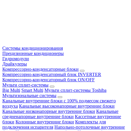
Системы кондиционирования
Прецизионные кондиционеры
Гидромодули
Драйкулеры
Компрессорно-конденсаторные блоки
Компрессорно-конденсаторный блок INVERTER
Компрессорно-конденсаторный блок ON/OFF
Мульти сплит-системы
Big Multi
Smart Multi
Мульти сплит-системы Toshiba
Мультизональные системы
Канальные внутренние блоки с 100% подмесом свежего
воздуха
Канальные высоконапорные внутренние блоки
Канальные низконапорные внутренние блоки
Канальные
средненапорные внутренние блоки
Кассетные внутренние
блоки
Колонные внутренние блоки
Комплекты для
подключения испарителя
Напольно-потолочные внутренние