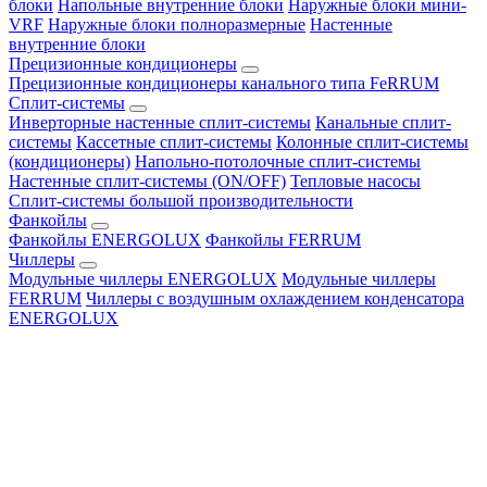
блоки
Напольные внутренние блоки
Наружные блоки мини-
VRF
Наружные блоки полноразмерные
Настенные
внутренние блоки
Прецизионные кондиционеры
Прецизионные кондиционеры канального типа FeRRUM
Сплит-системы
Инверторные настенные сплит-системы
Канальные сплит-
системы
Кассетные сплит-системы
Колонные сплит-системы
(кондиционеры)
Напольно-потолочные сплит-системы
Настенные сплит-системы (ON/OFF)
Тепловые насосы
Сплит-системы большой производительности
Фанкойлы
Фанкойлы ENERGOLUX
Фанкойлы FERRUM
Чиллеры
Модульные чиллеры ENERGOLUX
Модульные чиллеры
FERRUM
Чиллеры с воздушным охлаждением конденсатора
ENERGOLUX