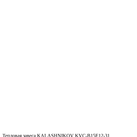
Тепловая завеса KALASHNIKOV KVС-B15E12-31