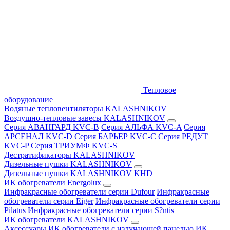
Тепловое
оборудование
Водяные тепловентиляторы KALASHNIKOV
Воздушно-тепловые завесы KALASHNIKOV
Серия АВАНГАРД KVC-B
Серия АЛЬФА KVC-A
Серия
АРСЕНАЛ KVC-D
Серия БАРЬЕР KVC-C
Серия РЕДУТ
KVC-P
Серия ТРИУМФ KVC-S
Дестратификаторы KALASHNIKOV
Дизельные пушки KALASHNIKOV
Дизельные пушки KALASHNIKOV KHD
ИК обогреватели Energolux
Инфракрасные обогреватели серии Dufour
Инфракрасные
обогреватели серии Eiger
Инфракрасные обогреватели серии
Pilatus
Инфракрасные обогреватели серии S?ntis
ИК обогреватели KALASHNIKOV
Аксессуары
ИК обогреватели с излучающей панелью
ИК