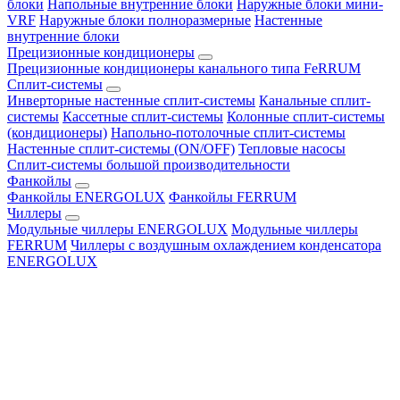
блоки
Напольные внутренние блоки
Наружные блоки мини-
VRF
Наружные блоки полноразмерные
Настенные
внутренние блоки
Прецизионные кондиционеры
Прецизионные кондиционеры канального типа FeRRUM
Сплит-системы
Инверторные настенные сплит-системы
Канальные сплит-
системы
Кассетные сплит-системы
Колонные сплит-системы
(кондиционеры)
Напольно-потолочные сплит-системы
Настенные сплит-системы (ON/OFF)
Тепловые насосы
Сплит-системы большой производительности
Фанкойлы
Фанкойлы ENERGOLUX
Фанкойлы FERRUM
Чиллеры
Модульные чиллеры ENERGOLUX
Модульные чиллеры
FERRUM
Чиллеры с воздушным охлаждением конденсатора
ENERGOLUX