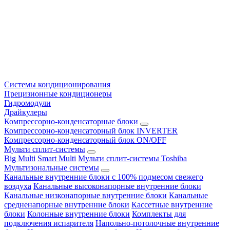
Системы кондиционирования
Прецизионные кондиционеры
Гидромодули
Драйкулеры
Компрессорно-конденсаторные блоки
Компрессорно-конденсаторный блок INVERTER
Компрессорно-конденсаторный блок ON/OFF
Мульти сплит-системы
Big Multi
Smart Multi
Мульти сплит-системы Toshiba
Мультизональные системы
Канальные внутренние блоки с 100% подмесом свежего
воздуха
Канальные высоконапорные внутренние блоки
Канальные низконапорные внутренние блоки
Канальные
средненапорные внутренние блоки
Кассетные внутренние
блоки
Колонные внутренние блоки
Комплекты для
подключения испарителя
Напольно-потолочные внутренние