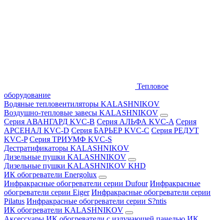
Тепловое
оборудование
Водяные тепловентиляторы KALASHNIKOV
Воздушно-тепловые завесы KALASHNIKOV
Серия АВАНГАРД KVC-B
Серия АЛЬФА KVC-A
Серия
АРСЕНАЛ KVC-D
Серия БАРЬЕР KVC-C
Серия РЕДУТ
KVC-P
Серия ТРИУМФ KVC-S
Дестратификаторы KALASHNIKOV
Дизельные пушки KALASHNIKOV
Дизельные пушки KALASHNIKOV KHD
ИК обогреватели Energolux
Инфракрасные обогреватели серии Dufour
Инфракрасные
обогреватели серии Eiger
Инфракрасные обогреватели серии
Pilatus
Инфракрасные обогреватели серии S?ntis
ИК обогреватели KALASHNIKOV
Аксессуары
ИК обогреватели с излучающей панелью
ИК