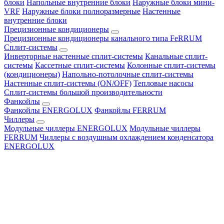
блоки
Напольные внутренние блоки
Наружные блоки мини-
VRF
Наружные блоки полноразмерные
Настенные
внутренние блоки
Прецизионные кондиционеры
Прецизионные кондиционеры канального типа FeRRUM
Сплит-системы
Инверторные настенные сплит-системы
Канальные сплит-
системы
Кассетные сплит-системы
Колонные сплит-системы
(кондиционеры)
Напольно-потолочные сплит-системы
Настенные сплит-системы (ON/OFF)
Тепловые насосы
Сплит-системы большой производительности
Фанкойлы
Фанкойлы ENERGOLUX
Фанкойлы FERRUM
Чиллеры
Модульные чиллеры ENERGOLUX
Модульные чиллеры
FERRUM
Чиллеры с воздушным охлаждением конденсатора
ENERGOLUX