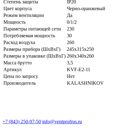
Степень защиты
IP20
Цвет корпуса
Черно-оранжевый
Режим вентиляции
Да
Мощность
0/1/2
Параметры питающей сети
230
Потребляемая мощность
30
Расход воздуха
260
Размеры прибора (ШхВхГ)
245x315x250
Размеры в упаковке (ШхВхГ)
260x340x260
Масса брутто
3,5
Артикул
KVF-E2-11
Цена по запросу
Нет
Производитель
KALASHNIKOV
+7 (843) 250-97-50
info@ventprofrus.ru