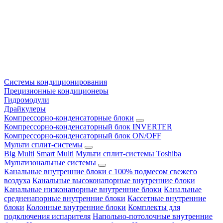
Системы кондиционирования
Прецизионные кондиционеры
Гидромодули
Драйкулеры
Компрессорно-конденсаторные блоки
Компрессорно-конденсаторный блок INVERTER
Компрессорно-конденсаторный блок ON/OFF
Мульти сплит-системы
Big Multi
Smart Multi
Мульти сплит-системы Toshiba
Мультизональные системы
Канальные внутренние блоки с 100% подмесом свежего
воздуха
Канальные высоконапорные внутренние блоки
Канальные низконапорные внутренние блоки
Канальные
средненапорные внутренние блоки
Кассетные внутренние
блоки
Колонные внутренние блоки
Комплекты для
подключения испарителя
Напольно-потолочные внутренние