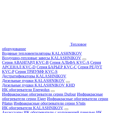
Тепловое
оборудование
Водяные тепловентиляторы KALASHNIKOV
Воздушно-тепловые завесы KALASHNIKOV
Серия АВАНГАРД KVC-B
Серия АЛЬФА KVC-A
Серия
АРСЕНАЛ KVC-D
Серия БАРЬЕР KVC-C
Серия РЕДУТ
KVC-P
Серия ТРИУМФ KVC-S
Дестратификаторы KALASHNIKOV
Дизельные пушки KALASHNIKOV
Дизельные пушки KALASHNIKOV KHD
ИК обогреватели Energolux
Инфракрасные обогреватели серии Dufour
Инфракрасные
обогреватели серии Eiger
Инфракрасные обогреватели серии
Pilatus
Инфракрасные обогреватели серии S?ntis
ИК обогреватели KALASHNIKOV
Аксессуары
ИК обогреватели с излучающей панелью
ИК