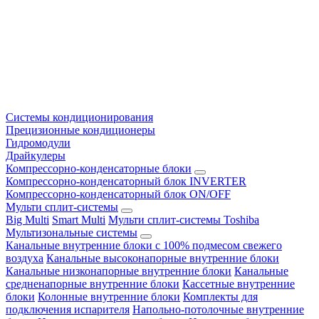
Системы кондиционирования
Прецизионные кондиционеры
Гидромодули
Драйкулеры
Компрессорно-конденсаторные блоки
Компрессорно-конденсаторный блок INVERTER
Компрессорно-конденсаторный блок ON/OFF
Мульти сплит-системы
Big Multi
Smart Multi
Мульти сплит-системы Toshiba
Мультизональные системы
Канальные внутренние блоки с 100% подмесом свежего
воздуха
Канальные высоконапорные внутренние блоки
Канальные низконапорные внутренние блоки
Канальные
средненапорные внутренние блоки
Кассетные внутренние
блоки
Колонные внутренние блоки
Комплекты для
подключения испарителя
Напольно-потолочные внутренние