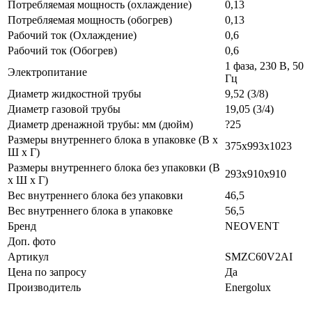
Потребляемая мощность (охлаждение)
0,13
Потребляемая мощность (обогрев)
0,13
Рабочий ток (Охлаждение)
0,6
Рабочий ток (Обогрев)
0,6
1 фаза, 230 В, 50
Электропитание
Гц
Диаметр жидкостной трубы
9,52 (3/8)
Диаметр газовой трубы
19,05 (3/4)
Диаметр дренажной трубы: мм (дюйм)
?25
Размеры внутреннего блока в упаковке (В х
375x993x1023
Ш х Г)
Размеры внутреннего блока без упаковки (В
293x910x910
х Ш х Г)
Вес внутреннего блока без упаковки
46,5
Вес внутреннего блока в упаковке
56,5
Бренд
NEOVENT
Доп. фото
Артикул
SMZC60V2AI
Цена по запросу
Да
Производитель
Energolux