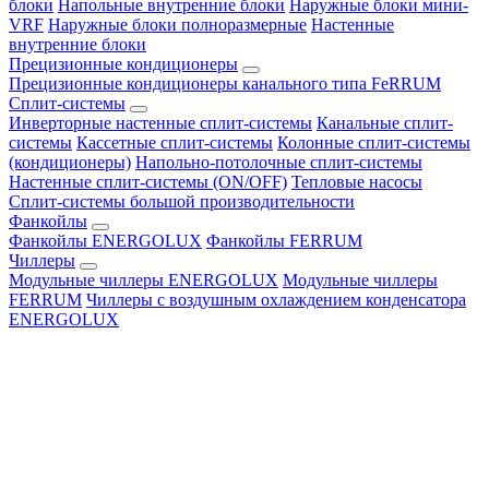
блоки
Напольные внутренние блоки
Наружные блоки мини-
VRF
Наружные блоки полноразмерные
Настенные
внутренние блоки
Прецизионные кондиционеры
Прецизионные кондиционеры канального типа FeRRUM
Сплит-системы
Инверторные настенные сплит-системы
Канальные сплит-
системы
Кассетные сплит-системы
Колонные сплит-системы
(кондиционеры)
Напольно-потолочные сплит-системы
Настенные сплит-системы (ON/OFF)
Тепловые насосы
Сплит-системы большой производительности
Фанкойлы
Фанкойлы ENERGOLUX
Фанкойлы FERRUM
Чиллеры
Модульные чиллеры ENERGOLUX
Модульные чиллеры
FERRUM
Чиллеры с воздушным охлаждением конденсатора
ENERGOLUX