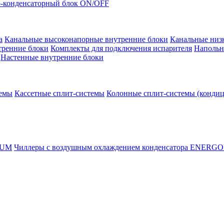
-конденсаторный блок ON/OFF
а
Канальные высоконапорные внутренние блоки
Канальные низ
тренние блоки
Комплекты для подключения испарителя
Напольн
Настенные внутренние блоки
темы
Кассетные сплит-системы
Колонные сплит-системы (конди
RUM
Чиллеры с воздушным охлаждением конденсатора ENERG