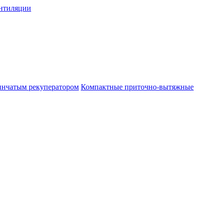
нтиляции
инчатым рекуператором
Компактные приточно-вытяжные