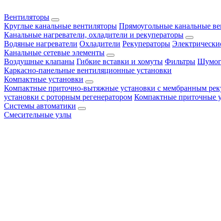
Вентиляторы
Круглые канальные вентиляторы
Прямоугольные канальные в
Канальные нагреватели, охладители и рекуператоры
Водяные нагреватели
Охладители
Рекуператоры
Электрически
Канальные сетевые элементы
Воздушные клапаны
Гибкие вставки и хомуты
Фильтры
Шумог
Каркасно-панельные вентиляционные установки
Компактные установки
Компактные приточно-вытяжные установки с мембранным рек
установки с роторным регенератором
Компактные приточные 
Системы автоматики
Смесительные узлы