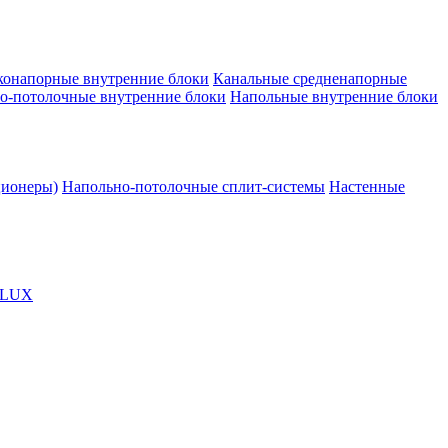
конапорные внутренние блоки
Канальные средненапорные
о-потолочные внутренние блоки
Напольные внутренние блоки
ционеры)
Напольно-потолочные сплит-системы
Настенные
OLUX