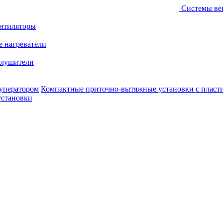
Системы ве
ентиляторы
е нагреватели
лушители
уператором
Компактные приточно-вытяжные установки с пласт
установки