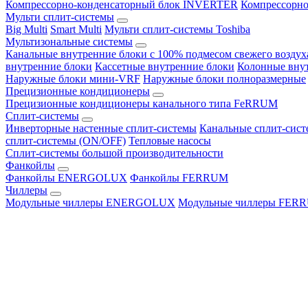
Компрессорно-конденсаторный блок INVERTER
Компрессорно
Мульти сплит-системы
Big Multi
Smart Multi
Мульти сплит-системы Toshiba
Мультизональные системы
Канальные внутренние блоки с 100% подмесом свежего воздух
внутренние блоки
Кассетные внутренние блоки
Колонные вну
Наружные блоки мини-VRF
Наружные блоки полноразмерные
Прецизионные кондиционеры
Прецизионные кондиционеры канального типа FeRRUM
Сплит-системы
Инверторные настенные сплит-системы
Канальные сплит-сис
сплит-системы (ON/OFF)
Тепловые насосы
Сплит-системы большой производительности
Фанкойлы
Фанкойлы ENERGOLUX
Фанкойлы FERRUM
Чиллеры
Модульные чиллеры ENERGOLUX
Модульные чиллеры FER