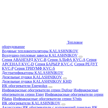
Тепловое
оборудование
Водяные тепловентиляторы KALASHNIKOV
Воздушно-тепловые завесы KALASHNIKOV
Серия АВАНГАРД KVC-B
Серия АЛЬФА KVC-A
Серия
АРСЕНАЛ KVC-D
Серия БАРЬЕР KVC-C
Серия РЕДУТ
KVC-P
Серия ТРИУМФ KVC-S
Дестратификаторы KALASHNIKOV
Дизельные пушки KALASHNIKOV
Дизельные пушки KALASHNIKOV KHD
ИК обогреватели Energolux
Инфракрасные обогреватели серии Dufour
Инфракрасные
обогреватели серии Eiger
Инфракрасные обогреватели серии
Pilatus
Инфракрасные обогреватели серии S?ntis
ИК обогреватели KALASHNIKOV
Аксессуары
ИК обогреватели с излучающей панелью
ИК