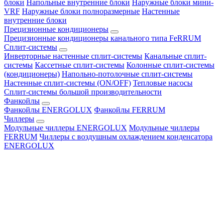
блоки
Напольные внутренние блоки
Наружные блоки мини-
VRF
Наружные блоки полноразмерные
Настенные
внутренние блоки
Прецизионные кондиционеры
Прецизионные кондиционеры канального типа FeRRUM
Сплит-системы
Инверторные настенные сплит-системы
Канальные сплит-
системы
Кассетные сплит-системы
Колонные сплит-системы
(кондиционеры)
Напольно-потолочные сплит-системы
Настенные сплит-системы (ON/OFF)
Тепловые насосы
Сплит-системы большой производительности
Фанкойлы
Фанкойлы ENERGOLUX
Фанкойлы FERRUM
Чиллеры
Модульные чиллеры ENERGOLUX
Модульные чиллеры
FERRUM
Чиллеры с воздушным охлаждением конденсатора
ENERGOLUX