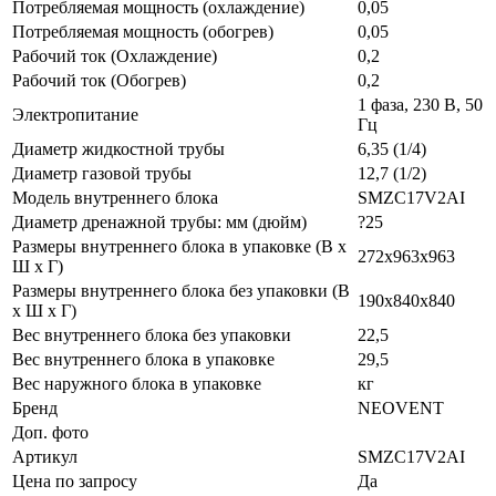
Потребляемая мощность (охлаждение)
0,05
Потребляемая мощность (обогрев)
0,05
Рабочий ток (Охлаждение)
0,2
Рабочий ток (Обогрев)
0,2
1 фаза, 230 В, 50
Электропитание
Гц
Диаметр жидкостной трубы
6,35 (1/4)
Диаметр газовой трубы
12,7 (1/2)
Модель внутреннего блока
SMZC17V2AI
Диаметр дренажной трубы: мм (дюйм)
?25
Размеры внутреннего блока в упаковке (В х
272x963x963
Ш х Г)
Размеры внутреннего блока без упаковки (В
190x840x840
х Ш х Г)
Вес внутреннего блока без упаковки
22,5
Вес внутреннего блока в упаковке
29,5
Вес наружного блока в упаковке
кг
Бренд
NEOVENT
Доп. фото
Артикул
SMZC17V2AI
Цена по запросу
Да