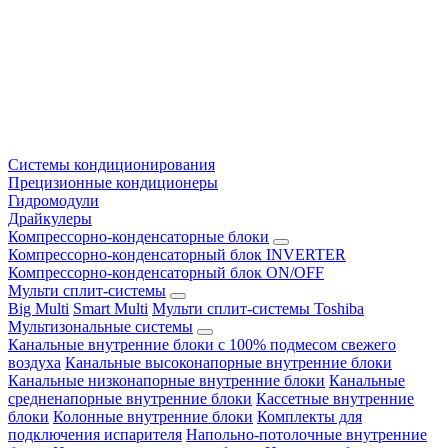
Системы кондиционирования
Прецизионные кондиционеры
Гидромодули
Драйкулеры
Компрессорно-конденсаторные блоки
Компрессорно-конденсаторный блок INVERTER
Компрессорно-конденсаторный блок ON/OFF
Мульти сплит-системы
Big Multi
Smart Multi
Мульти сплит-системы Toshiba
Мультизональные системы
Канальные внутренние блоки с 100% подмесом свежего
воздуха
Канальные высоконапорные внутренние блоки
Канальные низконапорные внутренние блоки
Канальные
средненапорные внутренние блоки
Кассетные внутренние
блоки
Колонные внутренние блоки
Комплекты для
подключения испарителя
Напольно-потолочные внутренние