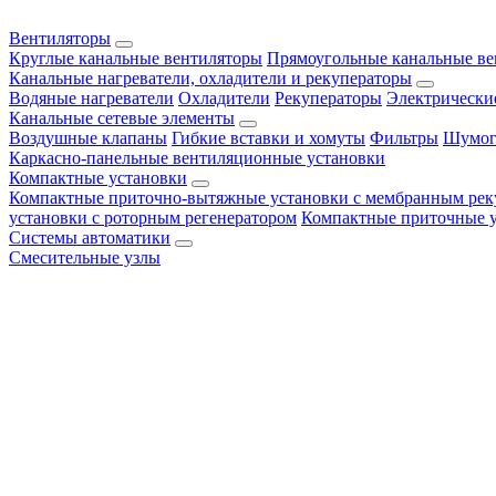
Вентиляторы
Круглые канальные вентиляторы
Прямоугольные канальные в
Канальные нагреватели, охладители и рекуператоры
Водяные нагреватели
Охладители
Рекуператоры
Электрически
Канальные сетевые элементы
Воздушные клапаны
Гибкие вставки и хомуты
Фильтры
Шумог
Каркасно-панельные вентиляционные установки
Компактные установки
Компактные приточно-вытяжные установки с мембранным рек
установки с роторным регенератором
Компактные приточные 
Системы автоматики
Смесительные узлы