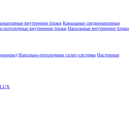
конапорные внутренние блоки
Канальные средненапорные
о-потолочные внутренние блоки
Напольные внутренние блоки
ционеры)
Напольно-потолочные сплит-системы
Настенные
OLUX