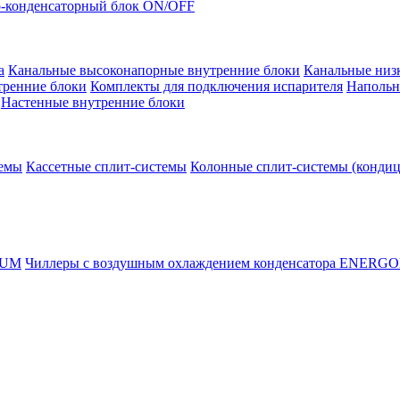
-конденсаторный блок ON/OFF
а
Канальные высоконапорные внутренние блоки
Канальные низ
тренние блоки
Комплекты для подключения испарителя
Напольн
Настенные внутренние блоки
темы
Кассетные сплит-системы
Колонные сплит-системы (конди
RUM
Чиллеры с воздушным охлаждением конденсатора ENERG