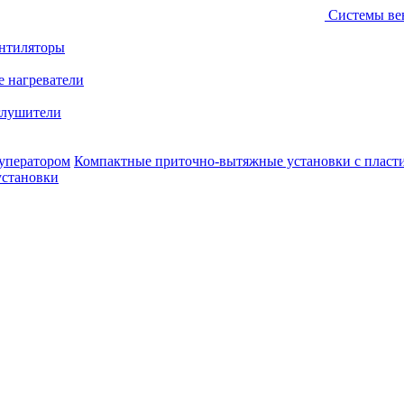
Системы ве
ентиляторы
е нагреватели
лушители
уператором
Компактные приточно-вытяжные установки с пласт
установки