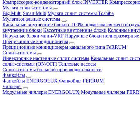
Компрессорно-конденсаторный блок INVERTER
Компрессорно
Мульти сплит-системы
Big Multi
Smart Multi
Мульти сплит-системы Toshiba
Мультизональные системы
Канальные внутренние блоки с 100% подмесом свежего воздух
внутренние блоки
Кассетные внутренние блоки
Колонные вну
Наружные блоки мини-VRF
Наружные блоки полноразмерные
Прецизионные кондиционеры
Прецизионные кондиционеры канального типа FeRRUM
Сплит-системы
Инверторные настенные сплит-системы
Канальные сплит-сис
сплит-системы (ON/OFF)
Тепловые насосы
Сплит-системы большой производительности
Фанкойлы
Фанкойлы ENERGOLUX
Фанкойлы FERRUM
Чиллеры
Модульные чиллеры ENERGOLUX
Модульные чиллеры FER