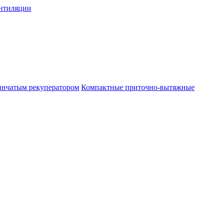
нтиляции
инчатым рекуператором
Компактные приточно-вытяжные