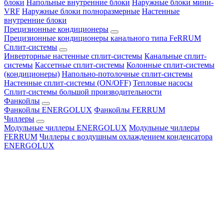
блоки
Напольные внутренние блоки
Наружные блоки мини-
VRF
Наружные блоки полноразмерные
Настенные
внутренние блоки
Прецизионные кондиционеры
Прецизионные кондиционеры канального типа FeRRUM
Сплит-системы
Инверторные настенные сплит-системы
Канальные сплит-
системы
Кассетные сплит-системы
Колонные сплит-системы
(кондиционеры)
Напольно-потолочные сплит-системы
Настенные сплит-системы (ON/OFF)
Тепловые насосы
Сплит-системы большой производительности
Фанкойлы
Фанкойлы ENERGOLUX
Фанкойлы FERRUM
Чиллеры
Модульные чиллеры ENERGOLUX
Модульные чиллеры
FERRUM
Чиллеры с воздушным охлаждением конденсатора
ENERGOLUX