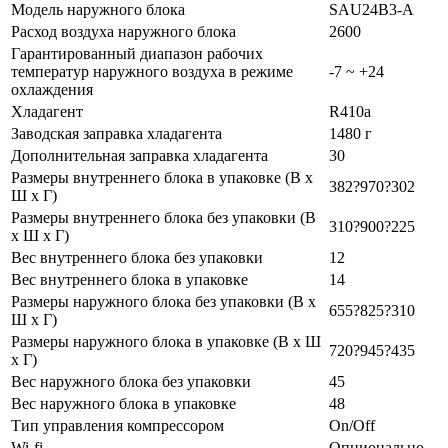
Модель наружного блока
SAU24B3-A
Расход воздуха наружного блока
2600
Гарантированный диапазон рабочих
температур наружного воздуха в режиме
-7 ~ +24
охлаждения
Хладагент
R410a
Заводская заправка хладагента
1480 г
Дополнительная заправка хладагента
30
Размеры внутреннего блока в упаковке (В х
382?970?302
Ш х Г)
Размеры внутреннего блока без упаковки (В
310?900?225
х Ш х Г)
Вес внутреннего блока без упаковки
12
Вес внутреннего блока в упаковке
14
Размеры наружного блока без упаковки (В х
655?825?310
Ш х Г)
Размеры наружного блока в упаковке (В х Ш
720?945?435
х Г)
Вес наружного блока без упаковки
45
Вес наружного блока в упаковке
48
Тип управления компрессором
On/Off
Wi-fi
Опционально