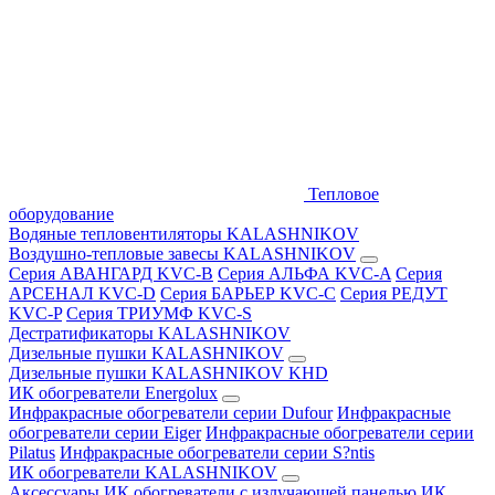
Тепловое
оборудование
Водяные тепловентиляторы KALASHNIKOV
Воздушно-тепловые завесы KALASHNIKOV
Серия АВАНГАРД KVC-B
Серия АЛЬФА KVC-A
Серия
АРСЕНАЛ KVC-D
Серия БАРЬЕР KVC-C
Серия РЕДУТ
KVC-P
Серия ТРИУМФ KVC-S
Дестратификаторы KALASHNIKOV
Дизельные пушки KALASHNIKOV
Дизельные пушки KALASHNIKOV KHD
ИК обогреватели Energolux
Инфракрасные обогреватели серии Dufour
Инфракрасные
обогреватели серии Eiger
Инфракрасные обогреватели серии
Pilatus
Инфракрасные обогреватели серии S?ntis
ИК обогреватели KALASHNIKOV
Аксессуары
ИК обогреватели с излучающей панелью
ИК