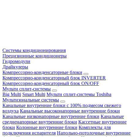
Системы кондиционирования
Прецизионные кондиционеры
Гидромодули
Драйкулеры
Компрессорно-конденсаторные блоки
Компрессорно-конденсаторный блок INVERTER
Компрессорно-конденсаторный блок ON/OFF
Мульти сплит-системы
Big Multi
Smart Multi
Мульти сплит-системы Toshiba
Мультизональные системы
Канальные внутренние блоки с 100% подмесом свежего
воздуха
Канальные высоконапорные внутренние блоки
Канальные низконапорные внутренние блоки
Канальные
средненапорные внутренние блоки
Кассетные внутренние
блоки
Колонные внутренние блоки
Комплекты для
подключения испарителя
Напольно-потолочные внутренние