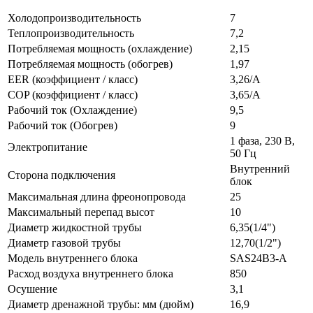
Холодопроизводительность
7
Теплопроизводительность
7,2
Потребляемая мощность (охлаждение)
2,15
Потребляемая мощность (обогрев)
1,97
EER (коэффициент / класс)
3,26/A
COP (коэффициент / класс)
3,65/A
Рабочий ток (Охлаждение)
9,5
Рабочий ток (Обогрев)
9
1 фаза, 230 В,
Электропитание
50 Гц
Внутренний
Сторона подключения
блок
Максимальная длина фреонопровода
25
Максимальный перепад высот
10
Диаметр жидкостной трубы
6,35(1/4")
Диаметр газовой трубы
12,70(1/2")
Модель внутреннего блока
SAS24B3-A
Расход воздуха внутреннего блока
850
Осушение
3,1
Диаметр дренажной трубы: мм (дюйм)
16,9