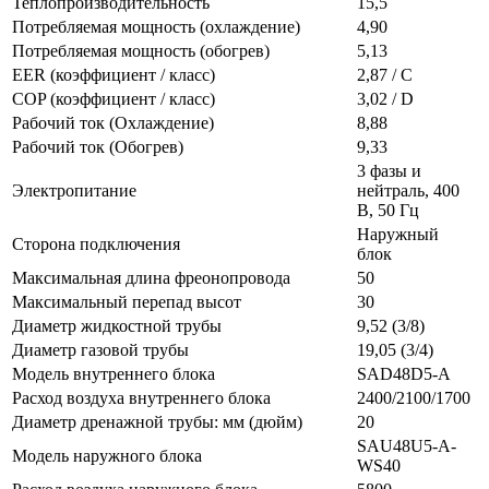
Теплопроизводительность
15,5
Потребляемая мощность (охлаждение)
4,90
Потребляемая мощность (обогрев)
5,13
EER (коэффициент / класс)
2,87 / C
COP (коэффициент / класс)
3,02 / D
Рабочий ток (Охлаждение)
8,88
Рабочий ток (Обогрев)
9,33
3 фазы и
Электропитание
нейтраль, 400
В, 50 Гц
Наружный
Сторона подключения
блок
Максимальная длина фреонопровода
50
Максимальный перепад высот
30
Диаметр жидкостной трубы
9,52 (3/8)
Диаметр газовой трубы
19,05 (3/4)
Модель внутреннего блока
SAD48D5-A
Расход воздуха внутреннего блока
2400/2100/1700
Диаметр дренажной трубы: мм (дюйм)
20
SAU48U5-A-
Модель наружного блока
WS40