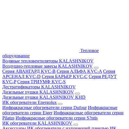
Тепловое
оборудование
Водяные тепловентиляторы KALASHNIKOV
Воздушно-тепловые завесы KALASHNIKOV
Серия АВАНГАРД KVC-B
Серия АЛЬФА KVC-A
Серия
АРСЕНАЛ KVC-D
Серия БАРЬЕР KVC-C
Серия РЕДУТ
KVC-P
Серия ТРИУМФ KVC-S
Дестратификаторы KALASHNIKOV
Дизельные пушки KALASHNIKOV
Дизельные пушки KALASHNIKOV KHD
ИК обогреватели Energolux
Инфракрасные обогреватели серии Dufour
Инфракрасные
обогреватели серии Eiger
Инфракрасные обогреватели серии
Pilatus
Инфракрасные обогреватели серии S?ntis
ИК обогреватели KALASHNIKOV
Аксессуары
ИК обогреватели с излучающей панелью
ИК