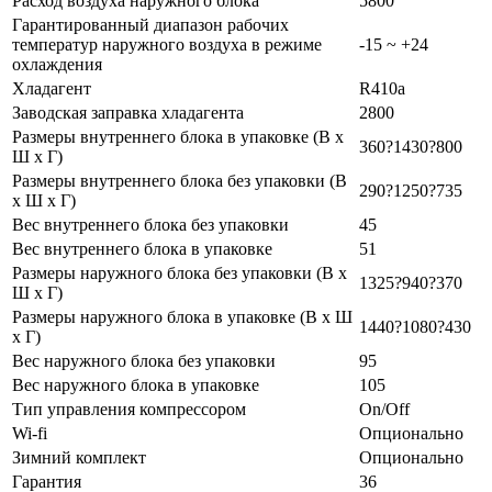
Расход воздуха наружного блока
5800
Гарантированный диапазон рабочих
температур наружного воздуха в режиме
-15 ~ +24
охлаждения
Хладагент
R410a
Заводская заправка хладагента
2800
Размеры внутреннего блока в упаковке (В х
360?1430?800
Ш х Г)
Размеры внутреннего блока без упаковки (В
290?1250?735
х Ш х Г)
Вес внутреннего блока без упаковки
45
Вес внутреннего блока в упаковке
51
Размеры наружного блока без упаковки (В х
1325?940?370
Ш х Г)
Размеры наружного блока в упаковке (В х Ш
1440?1080?430
х Г)
Вес наружного блока без упаковки
95
Вес наружного блока в упаковке
105
Тип управления компрессором
On/Off
Wi-fi
Опционально
Зимний комплект
Опционально
Гарантия
36