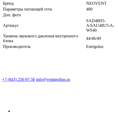
Бренд
NEOVENT
Параметры питающей сети
400
Доп. фото
SAD48D5-
Артикул
A/SAU48U5-A-
WS40
Уровень звукового давления внутреннего
44/46/49
блока
Производитель
Energolux
+7 (843) 250-97-50
info@ventprofrus.ru