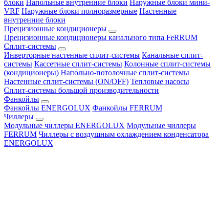
блоки
Напольные внутренние блоки
Наружные блоки мини-
VRF
Наружные блоки полноразмерные
Настенные
внутренние блоки
Прецизионные кондиционеры
Прецизионные кондиционеры канального типа FeRRUM
Сплит-системы
Инверторные настенные сплит-системы
Канальные сплит-
системы
Кассетные сплит-системы
Колонные сплит-системы
(кондиционеры)
Напольно-потолочные сплит-системы
Настенные сплит-системы (ON/OFF)
Тепловые насосы
Сплит-системы большой производительности
Фанкойлы
Фанкойлы ENERGOLUX
Фанкойлы FERRUM
Чиллеры
Модульные чиллеры ENERGOLUX
Модульные чиллеры
FERRUM
Чиллеры с воздушным охлаждением конденсатора
ENERGOLUX