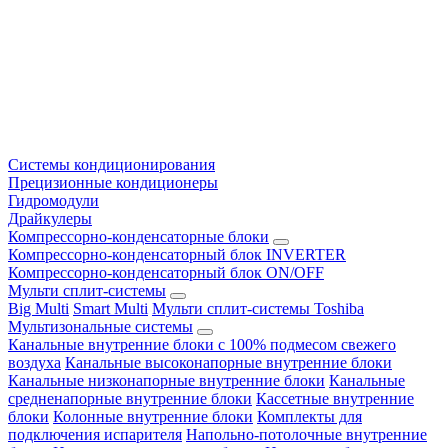
Системы кондиционирования
Прецизионные кондиционеры
Гидромодули
Драйкулеры
Компрессорно-конденсаторные блоки
Компрессорно-конденсаторный блок INVERTER
Компрессорно-конденсаторный блок ON/OFF
Мульти сплит-системы
Big Multi
Smart Multi
Мульти сплит-системы Toshiba
Мультизональные системы
Канальные внутренние блоки с 100% подмесом свежего
воздуха
Канальные высоконапорные внутренние блоки
Канальные низконапорные внутренние блоки
Канальные
средненапорные внутренние блоки
Кассетные внутренние
блоки
Колонные внутренние блоки
Комплекты для
подключения испарителя
Напольно-потолочные внутренние