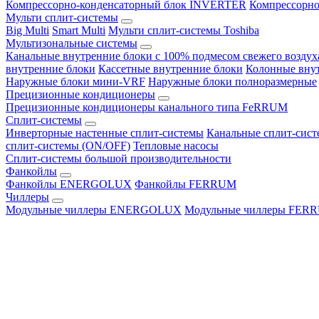
Компрессорно-конденсаторный блок INVERTER
Компрессорно
Мульти сплит-системы
Big Multi
Smart Multi
Мульти сплит-системы Toshiba
Мультизональные системы
Канальные внутренние блоки с 100% подмесом свежего воздух
внутренние блоки
Кассетные внутренние блоки
Колонные вну
Наружные блоки мини-VRF
Наружные блоки полноразмерные
Прецизионные кондиционеры
Прецизионные кондиционеры канального типа FeRRUM
Сплит-системы
Инверторные настенные сплит-системы
Канальные сплит-сис
сплит-системы (ON/OFF)
Тепловые насосы
Сплит-системы большой производительности
Фанкойлы
Фанкойлы ENERGOLUX
Фанкойлы FERRUM
Чиллеры
Модульные чиллеры ENERGOLUX
Модульные чиллеры FER