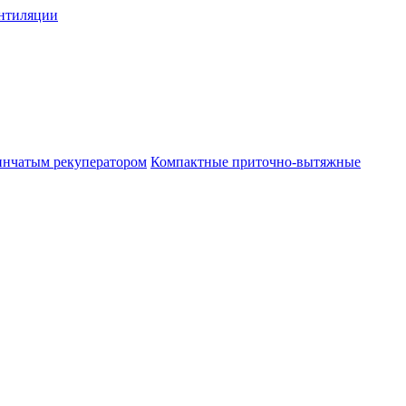
нтиляции
инчатым рекуператором
Компактные приточно-вытяжные