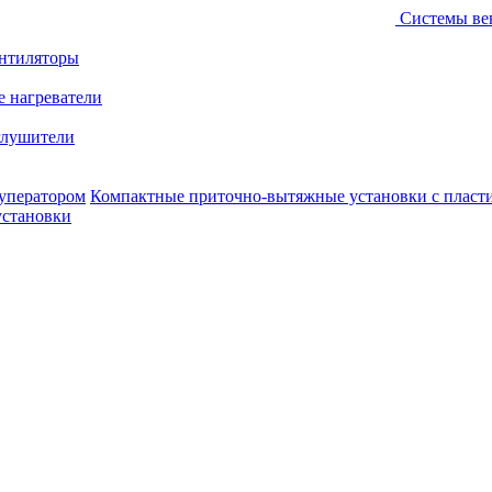
Системы ве
ентиляторы
е нагреватели
лушители
уператором
Компактные приточно-вытяжные установки с пласт
установки