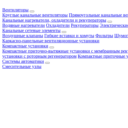
Вентиляторы
Круглые канальные вентиляторы
Прямоугольные канальные в
Канальные нагреватели, охладители и рекуператоры
Водяные нагреватели
Охладители
Рекуператоры
Электрически
Канальные сетевые элементы
Воздушные клапаны
Гибкие вставки и хомуты
Фильтры
Шумог
Каркасно-панельные вентиляционные установки
Компактные установки
Компактные приточно-вытяжные установки с мембранным рек
установки с роторным регенератором
Компактные приточные 
Системы автоматики
Смесительные узлы