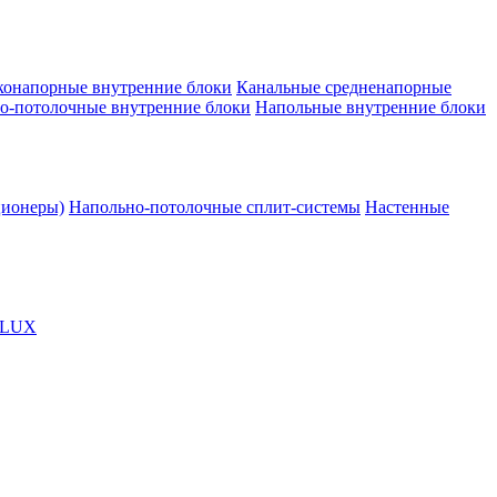
конапорные внутренние блоки
Канальные средненапорные
о-потолочные внутренние блоки
Напольные внутренние блоки
ционеры)
Напольно-потолочные сплит-системы
Настенные
OLUX