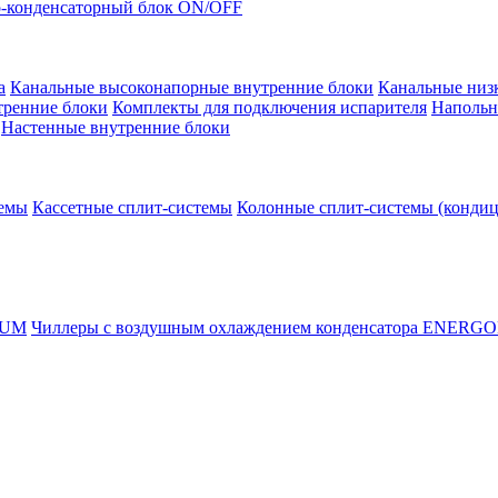
-конденсаторный блок ON/OFF
а
Канальные высоконапорные внутренние блоки
Канальные низ
тренние блоки
Комплекты для подключения испарителя
Напольн
Настенные внутренние блоки
темы
Кассетные сплит-системы
Колонные сплит-системы (конди
RUM
Чиллеры с воздушным охлаждением конденсатора ENERG