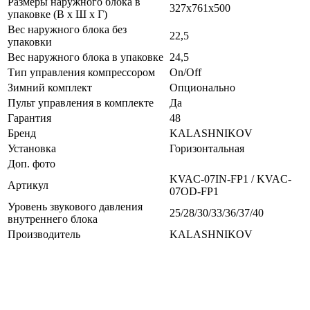
Размеры наружного блока в
327х761х500
упаковке (В х Ш х Г)
Вес наружного блока без
22,5
упаковки
Вес наружного блока в упаковке
24,5
Тип управления компрессором
On/Off
Зимний комплект
Опционально
Пульт управления в комплекте
Да
Гарантия
48
Бренд
KALASHNIKOV
Установка
Горизонтальная
Доп. фото
KVAC-07IN-FP1 / KVAC-
Артикул
07OD-FP1
Уровень звукового давления
25/28/30/33/36/37/40
внутреннего блока
Производитель
KALASHNIKOV