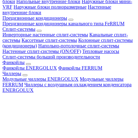
блоки
Напольные внутренние блоки
Наружные блоки мини-
VRF
Наружные блоки полноразмерные
Настенные
внутренние блоки
Прецизионные кондиционеры
Прецизионные кондиционеры канального типа FeRRUM
Сплит-системы
Инверторные настенные сплит-системы
Канальные сплит-
системы
Кассетные сплит-системы
Колонные сплит-системы
(кондиционеры)
Напольно-потолочные сплит-системы
Настенные сплит-системы (ON/OFF)
Тепловые насосы
Сплит-системы большой производительности
Фанкойлы
Фанкойлы ENERGOLUX
Фанкойлы FERRUM
Чиллеры
Модульные чиллеры ENERGOLUX
Модульные чиллеры
FERRUM
Чиллеры с воздушным охлаждением конденсатора
ENERGOLUX