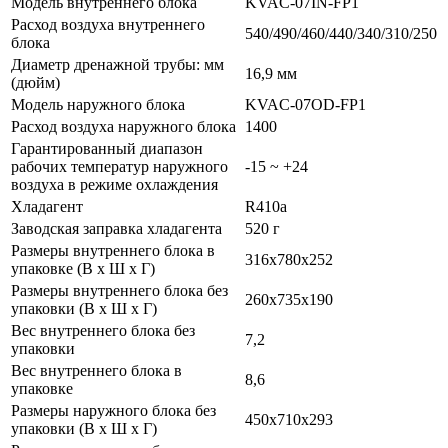
Модель внутреннего блока
KVAC-07IN-FP1
Расход воздуха внутреннего
540/490/460/440/340/310/250
блока
Диаметр дренажной трубы: мм
16,9 мм
(дюйм)
Модель наружного блока
KVAC-07OD-FP1
Расход воздуха наружного блока
1400
Гарантированный диапазон
рабочих температур наружного
-15 ~ +24
воздуха в режиме охлаждения
Хладагент
R410a
Заводская заправка хладагента
520 г
Размеры внутреннего блока в
316х780х252
упаковке (В х Ш х Г)
Размеры внутреннего блока без
260х735х190
упаковки (В х Ш х Г)
Вес внутреннего блока без
7,2
упаковки
Вес внутреннего блока в
8,6
упаковке
Размеры наружного блока без
450х710х293
упаковки (В х Ш х Г)