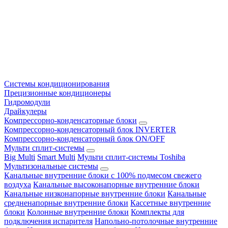
Системы кондиционирования
Прецизионные кондиционеры
Гидромодули
Драйкулеры
Компрессорно-конденсаторные блоки
Компрессорно-конденсаторный блок INVERTER
Компрессорно-конденсаторный блок ON/OFF
Мульти сплит-системы
Big Multi
Smart Multi
Мульти сплит-системы Toshiba
Мультизональные системы
Канальные внутренние блоки с 100% подмесом свежего
воздуха
Канальные высоконапорные внутренние блоки
Канальные низконапорные внутренние блоки
Канальные
средненапорные внутренние блоки
Кассетные внутренние
блоки
Колонные внутренние блоки
Комплекты для
подключения испарителя
Напольно-потолочные внутренние