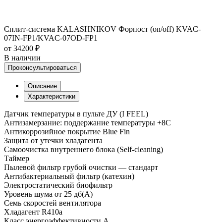
Сплит-система KALASHNIKOV Форпост (on/off) KVAC-
07IN-FP1/KVAC-07OD-FP1
от 34200 ₽
В наличии
Проконсультироваться
Описание
Характеристики
Датчик температуры в пульте ДУ (I FEEL)
Антизамерзание: поддержание температуры +8С
Антикоррозийное покрытие Blue Fin
Защита от утечки хладагента
Самоочистка внутреннего блока (Self-cleaning)
Таймер
Пылевой фильтр грубой очистки — стандарт
Антибактериальный фильтр (катехин)
Электростатический биофильтр
Уровень шума от 25 дб(А)
Семь скоростей вентилятора
Хладагент R410a
Класс энергоэффективности A