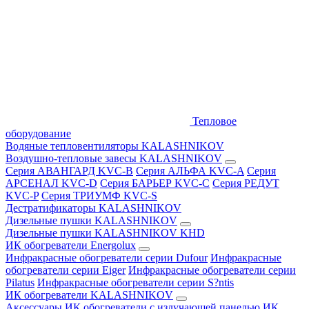
Тепловое
оборудование
Водяные тепловентиляторы KALASHNIKOV
Воздушно-тепловые завесы KALASHNIKOV
Серия АВАНГАРД KVC-B
Серия АЛЬФА KVC-A
Серия
АРСЕНАЛ KVC-D
Серия БАРЬЕР KVC-C
Серия РЕДУТ
KVC-P
Серия ТРИУМФ KVC-S
Дестратификаторы KALASHNIKOV
Дизельные пушки KALASHNIKOV
Дизельные пушки KALASHNIKOV KHD
ИК обогреватели Energolux
Инфракрасные обогреватели серии Dufour
Инфракрасные
обогреватели серии Eiger
Инфракрасные обогреватели серии
Pilatus
Инфракрасные обогреватели серии S?ntis
ИК обогреватели KALASHNIKOV
Аксессуары
ИК обогреватели с излучающей панелью
ИК