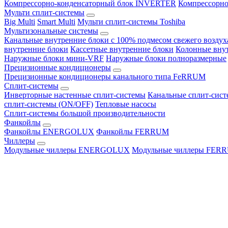
Компрессорно-конденсаторный блок INVERTER
Компрессорно
Мульти сплит-системы
Big Multi
Smart Multi
Мульти сплит-системы Toshiba
Мультизональные системы
Канальные внутренние блоки с 100% подмесом свежего воздух
внутренние блоки
Кассетные внутренние блоки
Колонные вну
Наружные блоки мини-VRF
Наружные блоки полноразмерные
Прецизионные кондиционеры
Прецизионные кондиционеры канального типа FeRRUM
Сплит-системы
Инверторные настенные сплит-системы
Канальные сплит-сис
сплит-системы (ON/OFF)
Тепловые насосы
Сплит-системы большой производительности
Фанкойлы
Фанкойлы ENERGOLUX
Фанкойлы FERRUM
Чиллеры
Модульные чиллеры ENERGOLUX
Модульные чиллеры FER