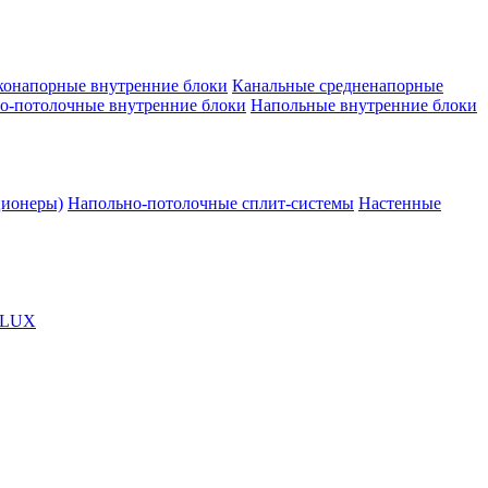
конапорные внутренние блоки
Канальные средненапорные
о-потолочные внутренние блоки
Напольные внутренние блоки
ционеры)
Напольно-потолочные сплит-системы
Настенные
OLUX