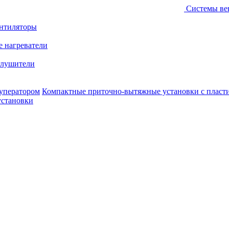
Системы ве
ентиляторы
е нагреватели
лушители
уператором
Компактные приточно-вытяжные установки с пласт
установки