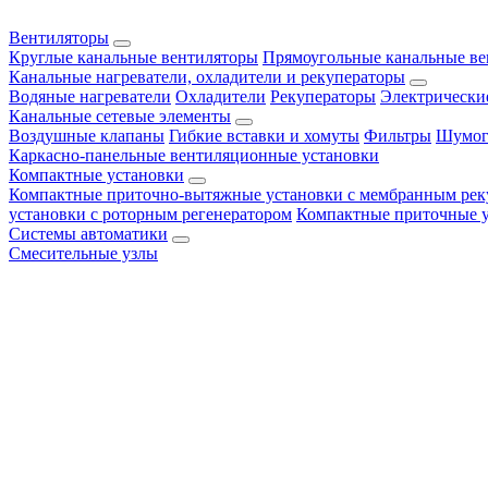
Вентиляторы
Круглые канальные вентиляторы
Прямоугольные канальные в
Канальные нагреватели, охладители и рекуператоры
Водяные нагреватели
Охладители
Рекуператоры
Электрически
Канальные сетевые элементы
Воздушные клапаны
Гибкие вставки и хомуты
Фильтры
Шумог
Каркасно-панельные вентиляционные установки
Компактные установки
Компактные приточно-вытяжные установки с мембранным рек
установки с роторным регенератором
Компактные приточные 
Системы автоматики
Смесительные узлы