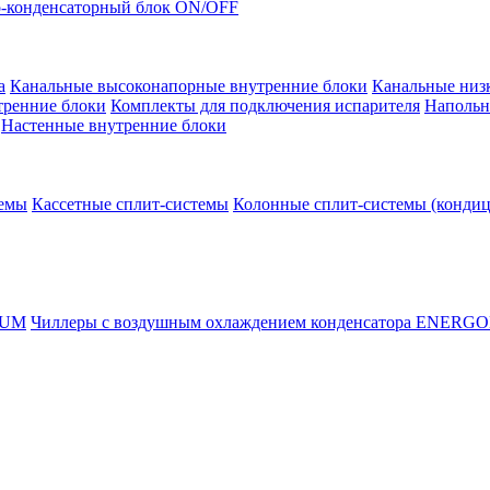
-конденсаторный блок ON/OFF
а
Канальные высоконапорные внутренние блоки
Канальные низ
тренние блоки
Комплекты для подключения испарителя
Напольн
Настенные внутренние блоки
темы
Кассетные сплит-системы
Колонные сплит-системы (конди
RUM
Чиллеры с воздушным охлаждением конденсатора ENERG