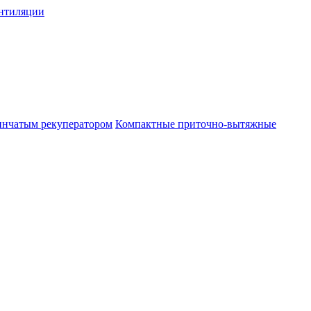
нтиляции
инчатым рекуператором
Компактные приточно-вытяжные