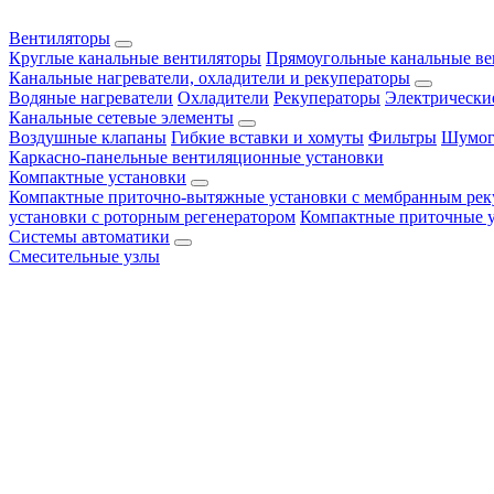
Вентиляторы
Круглые канальные вентиляторы
Прямоугольные канальные в
Канальные нагреватели, охладители и рекуператоры
Водяные нагреватели
Охладители
Рекуператоры
Электрически
Канальные сетевые элементы
Воздушные клапаны
Гибкие вставки и хомуты
Фильтры
Шумог
Каркасно-панельные вентиляционные установки
Компактные установки
Компактные приточно-вытяжные установки с мембранным рек
установки с роторным регенератором
Компактные приточные 
Системы автоматики
Смесительные узлы