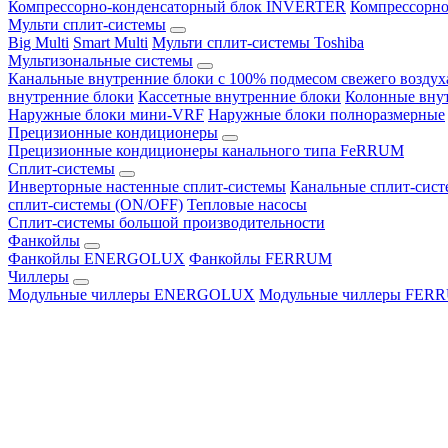
Компрессорно-конденсаторный блок INVERTER
Компрессорно
Мульти сплит-системы
Big Multi
Smart Multi
Мульти сплит-системы Toshiba
Мультизональные системы
Канальные внутренние блоки с 100% подмесом свежего воздух
внутренние блоки
Кассетные внутренние блоки
Колонные вну
Наружные блоки мини-VRF
Наружные блоки полноразмерные
Прецизионные кондиционеры
Прецизионные кондиционеры канального типа FeRRUM
Сплит-системы
Инверторные настенные сплит-системы
Канальные сплит-сис
сплит-системы (ON/OFF)
Тепловые насосы
Сплит-системы большой производительности
Фанкойлы
Фанкойлы ENERGOLUX
Фанкойлы FERRUM
Чиллеры
Модульные чиллеры ENERGOLUX
Модульные чиллеры FER