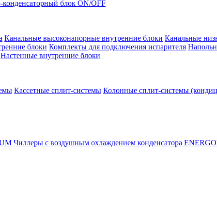
-конденсаторный блок ON/OFF
а
Канальные высоконапорные внутренние блоки
Канальные низ
тренние блоки
Комплекты для подключения испарителя
Напольн
Настенные внутренние блоки
темы
Кассетные сплит-системы
Колонные сплит-системы (конди
RUM
Чиллеры с воздушным охлаждением конденсатора ENERG