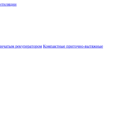
нтиляции
инчатым рекуператором
Компактные приточно-вытяжные