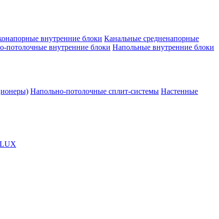
конапорные внутренние блоки
Канальные средненапорные
о-потолочные внутренние блоки
Напольные внутренние блоки
ционеры)
Напольно-потолочные сплит-системы
Настенные
OLUX