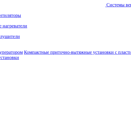
Системы ве
ентиляторы
е нагреватели
лушители
уператором
Компактные приточно-вытяжные установки с пласт
установки