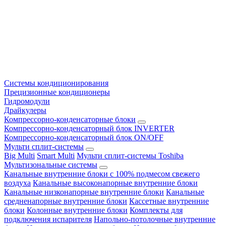
Системы кондиционирования
Прецизионные кондиционеры
Гидромодули
Драйкулеры
Компрессорно-конденсаторные блоки
Компрессорно-конденсаторный блок INVERTER
Компрессорно-конденсаторный блок ON/OFF
Мульти сплит-системы
Big Multi
Smart Multi
Мульти сплит-системы Toshiba
Мультизональные системы
Канальные внутренние блоки с 100% подмесом свежего
воздуха
Канальные высоконапорные внутренние блоки
Канальные низконапорные внутренние блоки
Канальные
средненапорные внутренние блоки
Кассетные внутренние
блоки
Колонные внутренние блоки
Комплекты для
подключения испарителя
Напольно-потолочные внутренние