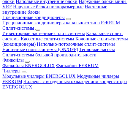
блоки
Напольные внутренние блоки
Наружные блоки мини-
VRF
Наружные блоки полноразмерные
Настенные
внутренние блоки
Прецизионные кондиционеры
Прецизионные кондиционеры канального типа FeRRUM
Сплит-системы
Инверторные настенные сплит-системы
Канальные сплит-
системы
Кассетные сплит-системы
Колонные сплит-системы
(кондиционеры)
Напольно-потолочные сплит-системы
Настенные сплит-системы (ON/OFF)
Тепловые насосы
Сплит-системы большой производительности
Фанкойлы
Фанкойлы ENERGOLUX
Фанкойлы FERRUM
Чиллеры
Модульные чиллеры ENERGOLUX
Модульные чиллеры
FERRUM
Чиллеры с воздушным охлаждением конденсатора
ENERGOLUX