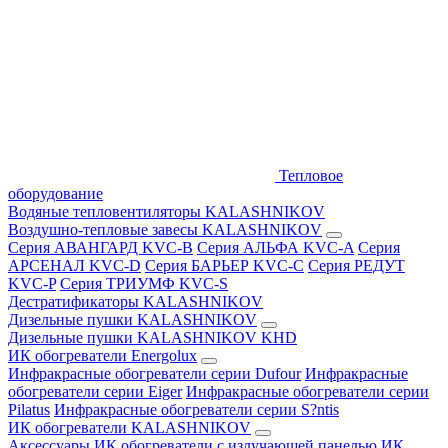
Тепловое
оборудование
Водяные тепловентиляторы KALASHNIKOV
Воздушно-тепловые завесы KALASHNIKOV
Серия АВАНГАРД KVC-B
Серия АЛЬФА KVC-A
Серия
АРСЕНАЛ KVC-D
Серия БАРЬЕР KVC-C
Серия РЕДУТ
KVC-P
Серия ТРИУМФ KVC-S
Дестратификаторы KALASHNIKOV
Дизельные пушки KALASHNIKOV
Дизельные пушки KALASHNIKOV KHD
ИК обогреватели Energolux
Инфракрасные обогреватели серии Dufour
Инфракрасные
обогреватели серии Eiger
Инфракрасные обогреватели серии
Pilatus
Инфракрасные обогреватели серии S?ntis
ИК обогреватели KALASHNIKOV
Аксессуары
ИК обогреватели с излучающей панелью
ИК