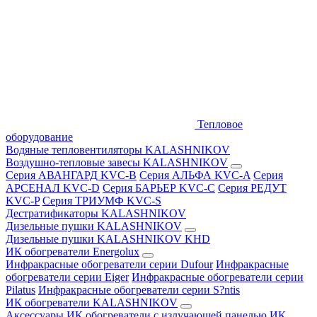
Тепловое
оборудование
Водяные тепловентиляторы KALASHNIKOV
Воздушно-тепловые завесы KALASHNIKOV
Серия АВАНГАРД KVC-B
Серия АЛЬФА KVC-A
Серия
АРСЕНАЛ KVC-D
Серия БАРЬЕР KVC-C
Серия РЕДУТ
KVC-P
Серия ТРИУМФ KVC-S
Дестратификаторы KALASHNIKOV
Дизельные пушки KALASHNIKOV
Дизельные пушки KALASHNIKOV KHD
ИК обогреватели Energolux
Инфракрасные обогреватели серии Dufour
Инфракрасные
обогреватели серии Eiger
Инфракрасные обогреватели серии
Pilatus
Инфракрасные обогреватели серии S?ntis
ИК обогреватели KALASHNIKOV
Аксессуары
ИК обогреватели с излучающей панелью
ИК