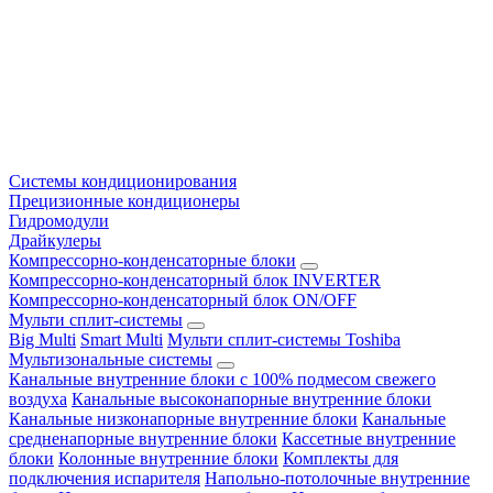
Системы кондиционирования
Прецизионные кондиционеры
Гидромодули
Драйкулеры
Компрессорно-конденсаторные блоки
Компрессорно-конденсаторный блок INVERTER
Компрессорно-конденсаторный блок ON/OFF
Мульти сплит-системы
Big Multi
Smart Multi
Мульти сплит-системы Toshiba
Мультизональные системы
Канальные внутренние блоки с 100% подмесом свежего
воздуха
Канальные высоконапорные внутренние блоки
Канальные низконапорные внутренние блоки
Канальные
средненапорные внутренние блоки
Кассетные внутренние
блоки
Колонные внутренние блоки
Комплекты для
подключения испарителя
Напольно-потолочные внутренние