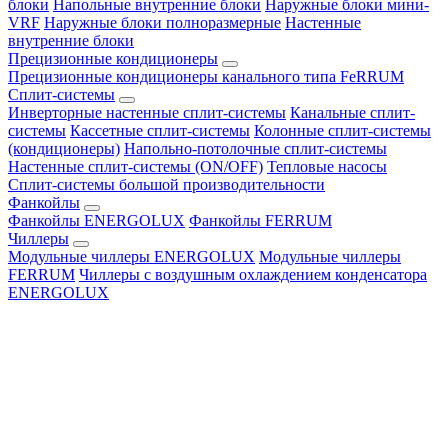
блоки
Напольные внутренние блоки
Наружные блоки мини-
VRF
Наружные блоки полноразмерные
Настенные
внутренние блоки
Прецизионные кондиционеры
Прецизионные кондиционеры канального типа FeRRUM
Сплит-системы
Инверторные настенные сплит-системы
Канальные сплит-
системы
Кассетные сплит-системы
Колонные сплит-системы
(кондиционеры)
Напольно-потолочные сплит-системы
Настенные сплит-системы (ON/OFF)
Тепловые насосы
Сплит-системы большой производительности
Фанкойлы
Фанкойлы ENERGOLUX
Фанкойлы FERRUM
Чиллеры
Модульные чиллеры ENERGOLUX
Модульные чиллеры
FERRUM
Чиллеры с воздушным охлаждением конденсатора
ENERGOLUX