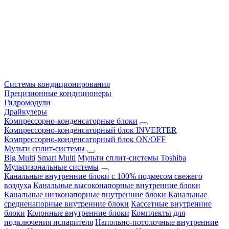
Системы кондиционирования
Прецизионные кондиционеры
Гидромодули
Драйкулеры
Компрессорно-конденсаторные блоки
Компрессорно-конденсаторный блок INVERTER
Компрессорно-конденсаторный блок ON/OFF
Мульти сплит-системы
Big Multi
Smart Multi
Мульти сплит-системы Toshiba
Мультизональные системы
Канальные внутренние блоки с 100% подмесом свежего
воздуха
Канальные высоконапорные внутренние блоки
Канальные низконапорные внутренние блоки
Канальные
средненапорные внутренние блоки
Кассетные внутренние
блоки
Колонные внутренние блоки
Комплекты для
подключения испарителя
Напольно-потолочные внутренние