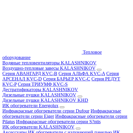
Тепловое
оборудование
Водяные тепловентиляторы KALASHNIKOV
Воздушно-тепловые завесы KALASHNIKOV
Серия АВАНГАРД KVC-B
Серия АЛЬФА KVC-A
Серия
АРСЕНАЛ KVC-D
Серия БАРЬЕР KVC-C
Серия РЕДУТ
KVC-P
Серия ТРИУМФ KVC-S
Дестратификаторы KALASHNIKOV
Дизельные пушки KALASHNIKOV
Дизельные пушки KALASHNIKOV KHD
ИК обогреватели Energolux
Инфракрасные обогреватели серии Dufour
Инфракрасные
обогреватели серии Eiger
Инфракрасные обогреватели серии
Pilatus
Инфракрасные обогреватели серии S?ntis
ИК обогреватели KALASHNIKOV
Аксессуары
ИК обогреватели с излучающей панелью
ИК