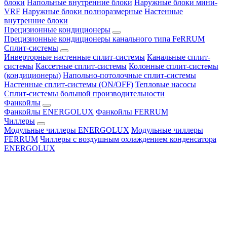
блоки
Напольные внутренние блоки
Наружные блоки мини-
VRF
Наружные блоки полноразмерные
Настенные
внутренние блоки
Прецизионные кондиционеры
Прецизионные кондиционеры канального типа FeRRUM
Сплит-системы
Инверторные настенные сплит-системы
Канальные сплит-
системы
Кассетные сплит-системы
Колонные сплит-системы
(кондиционеры)
Напольно-потолочные сплит-системы
Настенные сплит-системы (ON/OFF)
Тепловые насосы
Сплит-системы большой производительности
Фанкойлы
Фанкойлы ENERGOLUX
Фанкойлы FERRUM
Чиллеры
Модульные чиллеры ENERGOLUX
Модульные чиллеры
FERRUM
Чиллеры с воздушным охлаждением конденсатора
ENERGOLUX