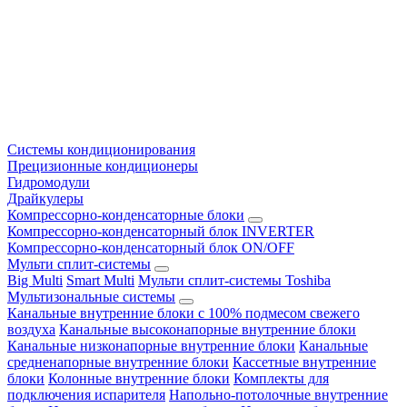
Системы кондиционирования
Прецизионные кондиционеры
Гидромодули
Драйкулеры
Компрессорно-конденсаторные блоки
Компрессорно-конденсаторный блок INVERTER
Компрессорно-конденсаторный блок ON/OFF
Мульти сплит-системы
Big Multi
Smart Multi
Мульти сплит-системы Toshiba
Мультизональные системы
Канальные внутренние блоки с 100% подмесом свежего
воздуха
Канальные высоконапорные внутренние блоки
Канальные низконапорные внутренние блоки
Канальные
средненапорные внутренние блоки
Кассетные внутренние
блоки
Колонные внутренние блоки
Комплекты для
подключения испарителя
Напольно-потолочные внутренние