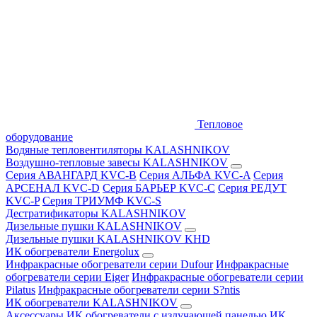
Тепловое
оборудование
Водяные тепловентиляторы KALASHNIKOV
Воздушно-тепловые завесы KALASHNIKOV
Серия АВАНГАРД KVC-B
Серия АЛЬФА KVC-A
Серия
АРСЕНАЛ KVC-D
Серия БАРЬЕР KVC-C
Серия РЕДУТ
KVC-P
Серия ТРИУМФ KVC-S
Дестратификаторы KALASHNIKOV
Дизельные пушки KALASHNIKOV
Дизельные пушки KALASHNIKOV KHD
ИК обогреватели Energolux
Инфракрасные обогреватели серии Dufour
Инфракрасные
обогреватели серии Eiger
Инфракрасные обогреватели серии
Pilatus
Инфракрасные обогреватели серии S?ntis
ИК обогреватели KALASHNIKOV
Аксессуары
ИК обогреватели с излучающей панелью
ИК