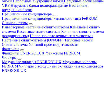
блоки
Напольные внутренние блоки
Наружные блоки мини-
VRF
Наружные блоки полноразмерные
Настенные
внутренние блоки
Прецизионные кондиционеры
Прецизионные кондиционеры канального типа FeRRUM
Сплит-системы
Инверторные настенные сплит-системы
Канальные сплит-
системы
Кассетные сплит-системы
Колонные сплит-системы
(кондиционеры)
Напольно-потолочные сплит-системы
Настенные сплит-системы (ON/OFF)
Тепловые насосы
Сплит-системы большой производительности
Фанкойлы
Фанкойлы ENERGOLUX
Фанкойлы FERRUM
Чиллеры
Модульные чиллеры ENERGOLUX
Модульные чиллеры
FERRUM
Чиллеры с воздушным охлаждением конденсатора
ENERGOLUX