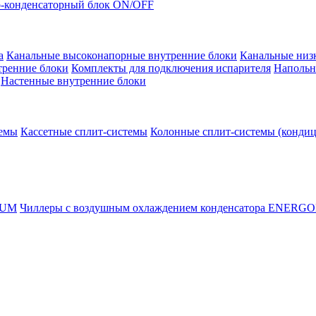
-конденсаторный блок ON/OFF
а
Канальные высоконапорные внутренние блоки
Канальные низ
тренние блоки
Комплекты для подключения испарителя
Напольн
Настенные внутренние блоки
темы
Кассетные сплит-системы
Колонные сплит-системы (конди
RUM
Чиллеры с воздушным охлаждением конденсатора ENERG