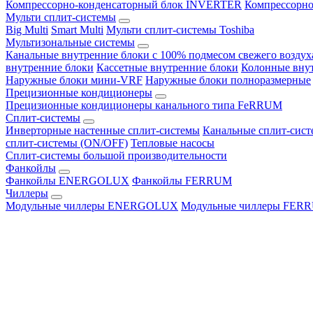
Компрессорно-конденсаторный блок INVERTER
Компрессорно
Мульти сплит-системы
Big Multi
Smart Multi
Мульти сплит-системы Toshiba
Мультизональные системы
Канальные внутренние блоки с 100% подмесом свежего воздух
внутренние блоки
Кассетные внутренние блоки
Колонные вну
Наружные блоки мини-VRF
Наружные блоки полноразмерные
Прецизионные кондиционеры
Прецизионные кондиционеры канального типа FeRRUM
Сплит-системы
Инверторные настенные сплит-системы
Канальные сплит-сис
сплит-системы (ON/OFF)
Тепловые насосы
Сплит-системы большой производительности
Фанкойлы
Фанкойлы ENERGOLUX
Фанкойлы FERRUM
Чиллеры
Модульные чиллеры ENERGOLUX
Модульные чиллеры FER