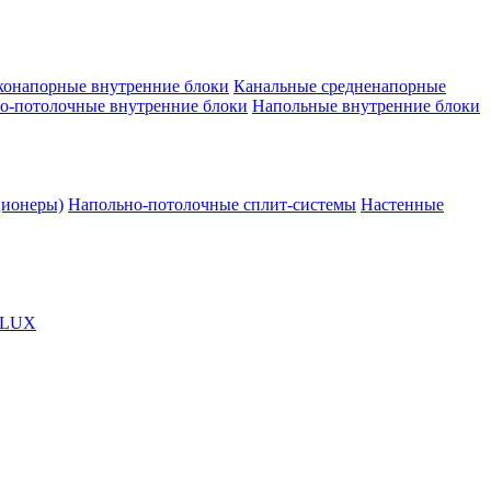
конапорные внутренние блоки
Канальные средненапорные
о-потолочные внутренние блоки
Напольные внутренние блоки
ционеры)
Напольно-потолочные сплит-системы
Настенные
OLUX