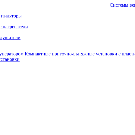
Системы ве
ентиляторы
е нагреватели
лушители
уператором
Компактные приточно-вытяжные установки с пласт
установки