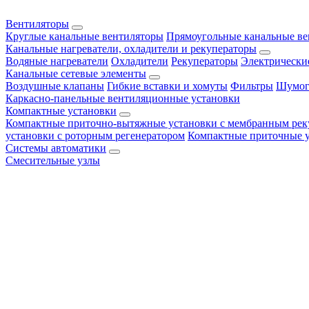
Вентиляторы
Круглые канальные вентиляторы
Прямоугольные канальные в
Канальные нагреватели, охладители и рекуператоры
Водяные нагреватели
Охладители
Рекуператоры
Электрически
Канальные сетевые элементы
Воздушные клапаны
Гибкие вставки и хомуты
Фильтры
Шумог
Каркасно-панельные вентиляционные установки
Компактные установки
Компактные приточно-вытяжные установки с мембранным рек
установки с роторным регенератором
Компактные приточные 
Системы автоматики
Смесительные узлы