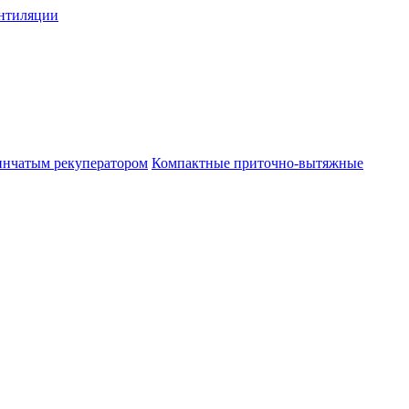
нтиляции
инчатым рекуператором
Компактные приточно-вытяжные