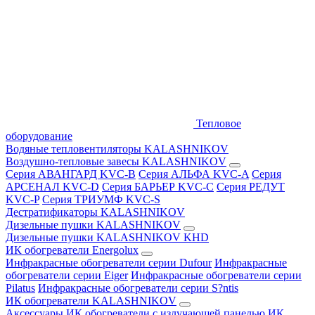
Тепловое
оборудование
Водяные тепловентиляторы KALASHNIKOV
Воздушно-тепловые завесы KALASHNIKOV
Серия АВАНГАРД KVC-B
Серия АЛЬФА KVC-A
Серия
АРСЕНАЛ KVC-D
Серия БАРЬЕР KVC-C
Серия РЕДУТ
KVC-P
Серия ТРИУМФ KVC-S
Дестратификаторы KALASHNIKOV
Дизельные пушки KALASHNIKOV
Дизельные пушки KALASHNIKOV KHD
ИК обогреватели Energolux
Инфракрасные обогреватели серии Dufour
Инфракрасные
обогреватели серии Eiger
Инфракрасные обогреватели серии
Pilatus
Инфракрасные обогреватели серии S?ntis
ИК обогреватели KALASHNIKOV
Аксессуары
ИК обогреватели с излучающей панелью
ИК