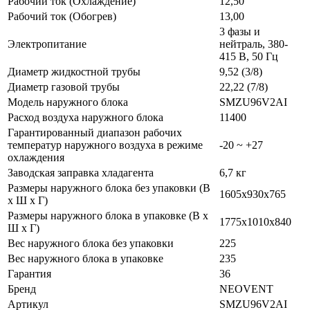
Рабочий ток (Охлаждение)
12,50
Рабочий ток (Обогрев)
13,00
3 фазы и
Электропитание
нейтраль, 380-
415 В, 50 Гц
Диаметр жидкостной трубы
9,52 (3/8)
Диаметр газовой трубы
22,22 (7/8)
Модель наружного блока
SMZU96V2AI
Расход воздуха наружного блока
11400
Гарантированный диапазон рабочих
температур наружного воздуха в режиме
-20 ~ +27
охлаждения
Заводская заправка хладагента
6,7 кг
Размеры наружного блока без упаковки (В
1605x930x765
х Ш х Г)
Размеры наружного блока в упаковке (В х
1775x1010x840
Ш х Г)
Вес наружного блока без упаковки
225
Вес наружного блока в упаковке
235
Гарантия
36
Бренд
NEOVENT
Артикул
SMZU96V2AI