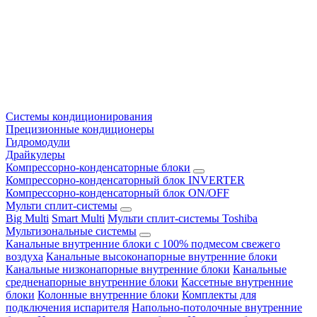
Системы кондиционирования
Прецизионные кондиционеры
Гидромодули
Драйкулеры
Компрессорно-конденсаторные блоки
Компрессорно-конденсаторный блок INVERTER
Компрессорно-конденсаторный блок ON/OFF
Мульти сплит-системы
Big Multi
Smart Multi
Мульти сплит-системы Toshiba
Мультизональные системы
Канальные внутренние блоки с 100% подмесом свежего
воздуха
Канальные высоконапорные внутренние блоки
Канальные низконапорные внутренние блоки
Канальные
средненапорные внутренние блоки
Кассетные внутренние
блоки
Колонные внутренние блоки
Комплекты для
подключения испарителя
Напольно-потолочные внутренние