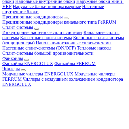
блоки
Напольные внутренние блоки
Наружные блоки мини-
VRF
Наружные блоки полноразмерные
Настенные
внутренние блоки
Прецизионные кондиционеры
Прецизионные кондиционеры канального типа FeRRUM
Сплит-системы
Инверторные настенные сплит-системы
Канальные сплит-
системы
Кассетные сплит-системы
Колонные сплит-системы
(кондиционеры)
Напольно-потолочные сплит-системы
Настенные сплит-системы (ON/OFF)
Тепловые насосы
Сплит-системы большой производительности
Фанкойлы
Фанкойлы ENERGOLUX
Фанкойлы FERRUM
Чиллеры
Модульные чиллеры ENERGOLUX
Модульные чиллеры
FERRUM
Чиллеры с воздушным охлаждением конденсатора
ENERGOLUX