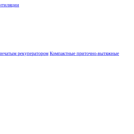
нтиляции
инчатым рекуператором
Компактные приточно-вытяжные