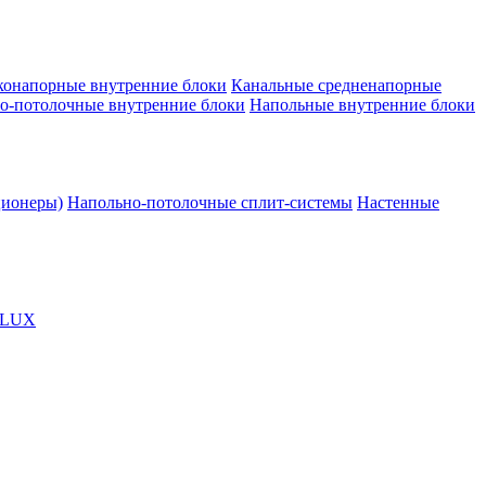
конапорные внутренние блоки
Канальные средненапорные
о-потолочные внутренние блоки
Напольные внутренние блоки
ционеры)
Напольно-потолочные сплит-системы
Настенные
OLUX