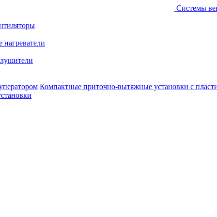
Системы ве
ентиляторы
е нагреватели
лушители
уператором
Компактные приточно-вытяжные установки с пласт
установки