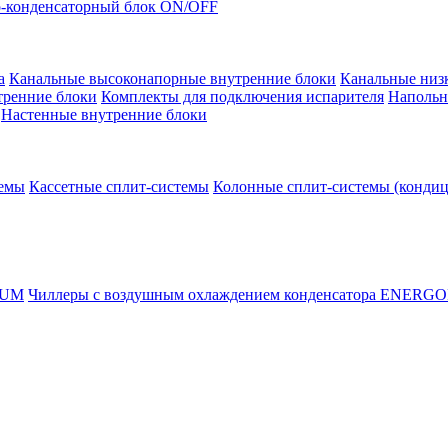
-конденсаторный блок ON/OFF
а
Канальные высоконапорные внутренние блоки
Канальные низ
тренние блоки
Комплекты для подключения испарителя
Напольн
Настенные внутренние блоки
темы
Кассетные сплит-системы
Колонные сплит-системы (конди
RUM
Чиллеры с воздушным охлаждением конденсатора ENERG