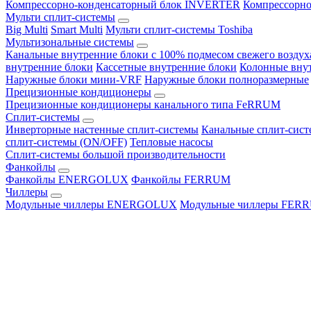
Компрессорно-конденсаторный блок INVERTER
Компрессорно
Мульти сплит-системы
Big Multi
Smart Multi
Мульти сплит-системы Toshiba
Мультизональные системы
Канальные внутренние блоки с 100% подмесом свежего воздух
внутренние блоки
Кассетные внутренние блоки
Колонные вну
Наружные блоки мини-VRF
Наружные блоки полноразмерные
Прецизионные кондиционеры
Прецизионные кондиционеры канального типа FeRRUM
Сплит-системы
Инверторные настенные сплит-системы
Канальные сплит-сис
сплит-системы (ON/OFF)
Тепловые насосы
Сплит-системы большой производительности
Фанкойлы
Фанкойлы ENERGOLUX
Фанкойлы FERRUM
Чиллеры
Модульные чиллеры ENERGOLUX
Модульные чиллеры FER