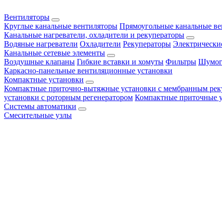
Вентиляторы
Круглые канальные вентиляторы
Прямоугольные канальные в
Канальные нагреватели, охладители и рекуператоры
Водяные нагреватели
Охладители
Рекуператоры
Электрически
Канальные сетевые элементы
Воздушные клапаны
Гибкие вставки и хомуты
Фильтры
Шумог
Каркасно-панельные вентиляционные установки
Компактные установки
Компактные приточно-вытяжные установки с мембранным рек
установки с роторным регенератором
Компактные приточные 
Системы автоматики
Смесительные узлы