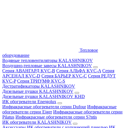
Тепловое
оборудование
Водяные тепловентиляторы KALASHNIKOV
Воздушно-тепловые завесы KALASHNIKOV
Серия АВАНГАРД KVC-B
Серия АЛЬФА KVC-A
Серия
АРСЕНАЛ KVC-D
Серия БАРЬЕР KVC-C
Серия РЕДУТ
KVC-P
Серия ТРИУМФ KVC-S
Дестратификаторы KALASHNIKOV
Дизельные пушки KALASHNIKOV
Дизельные пушки KALASHNIKOV KHD
ИК обогреватели Energolux
Инфракрасные обогреватели серии Dufour
Инфракрасные
обогреватели серии Eiger
Инфракрасные обогреватели серии
Pilatus
Инфракрасные обогреватели серии S?ntis
ИК обогреватели KALASHNIKOV
Аксессуары
ИК обогреватели с излучающей панелью
ИК