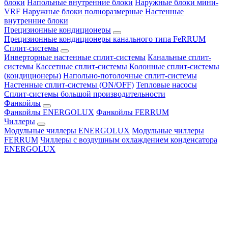
блоки
Напольные внутренние блоки
Наружные блоки мини-
VRF
Наружные блоки полноразмерные
Настенные
внутренние блоки
Прецизионные кондиционеры
Прецизионные кондиционеры канального типа FeRRUM
Сплит-системы
Инверторные настенные сплит-системы
Канальные сплит-
системы
Кассетные сплит-системы
Колонные сплит-системы
(кондиционеры)
Напольно-потолочные сплит-системы
Настенные сплит-системы (ON/OFF)
Тепловые насосы
Сплит-системы большой производительности
Фанкойлы
Фанкойлы ENERGOLUX
Фанкойлы FERRUM
Чиллеры
Модульные чиллеры ENERGOLUX
Модульные чиллеры
FERRUM
Чиллеры с воздушным охлаждением конденсатора
ENERGOLUX