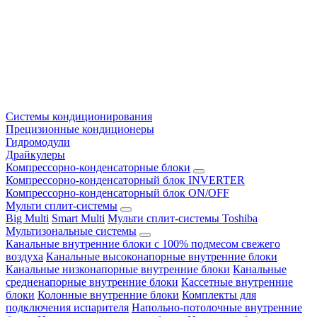
Системы кондиционирования
Прецизионные кондиционеры
Гидромодули
Драйкулеры
Компрессорно-конденсаторные блоки
Компрессорно-конденсаторный блок INVERTER
Компрессорно-конденсаторный блок ON/OFF
Мульти сплит-системы
Big Multi
Smart Multi
Мульти сплит-системы Toshiba
Мультизональные системы
Канальные внутренние блоки с 100% подмесом свежего
воздуха
Канальные высоконапорные внутренние блоки
Канальные низконапорные внутренние блоки
Канальные
средненапорные внутренние блоки
Кассетные внутренние
блоки
Колонные внутренние блоки
Комплекты для
подключения испарителя
Напольно-потолочные внутренние