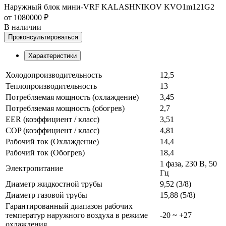
Наружный блок мини-VRF KALASHNIKOV KVO1m121G2
от 1080000 ₽
В наличии
Проконсультироваться
Характеристики
Холодопроизводительность
12,5
Теплопроизводительность
13
Потребляемая мощность (охлаждение)
3,45
Потребляемая мощность (обогрев)
2,7
EER (коэффициент / класс)
3,51
COP (коэффициент / класс)
4,81
Рабочий ток (Охлаждение)
14,4
Рабочий ток (Обогрев)
18,4
1 фаза, 230 В, 50
Электропитание
Гц
Диаметр жидкостной трубы
9,52 (3/8)
Диаметр газовой трубы
15,88 (5/8)
Гарантированный диапазон рабочих
температур наружного воздуха в режиме
-20 ~ +27
охлаждения