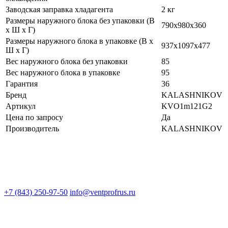
Заводская заправка хладагента
2 кг
Размеры наружного блока без упаковки (В
790x980x360
х Ш х Г)
Размеры наружного блока в упаковке (В х
937х1097х477
Ш х Г)
Вес наружного блока без упаковки
85
Вес наружного блока в упаковке
95
Гарантия
36
Бренд
KALASHNIKOV
Артикул
KVO1m121G2
Цена по запросу
Да
Производитель
KALASHNIKOV
+7 (843) 250-97-50
info@ventprofrus.ru