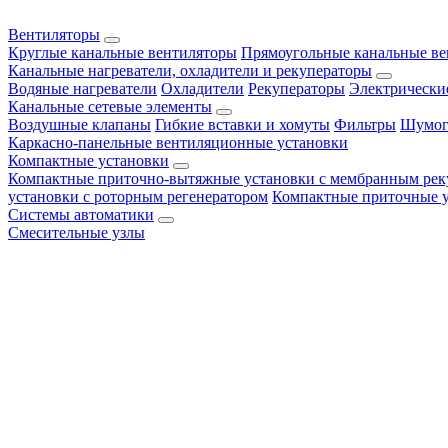
Вентиляторы
Круглые канальные вентиляторы
Прямоугольные канальные в
Канальные нагреватели, охладители и рекуператоры
Водяные нагреватели
Охладители
Рекуператоры
Электрически
Канальные сетевые элементы
Воздушные клапаны
Гибкие вставки и хомуты
Фильтры
Шумог
Каркасно-панельные вентиляционные установки
Компактные установки
Компактные приточно-вытяжные установки с мембранным рек
установки с роторным регенератором
Компактные приточные 
Системы автоматики
Смесительные узлы