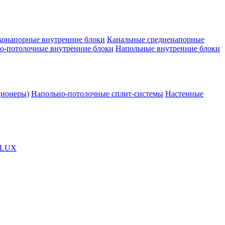
конапорные внутренние блоки
Канальные средненапорные
о-потолочные внутренние блоки
Напольные внутренние блоки
ционеры)
Напольно-потолочные сплит-системы
Настенные
OLUX