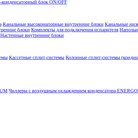
-конденсаторный блок ON/OFF
а
Канальные высоконапорные внутренние блоки
Канальные низ
тренние блоки
Комплекты для подключения испарителя
Напольн
Настенные внутренние блоки
темы
Кассетные сплит-системы
Колонные сплит-системы (конди
RUM
Чиллеры с воздушным охлаждением конденсатора ENERG