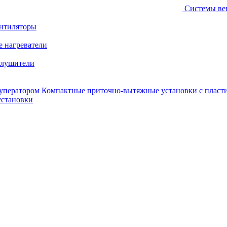
Системы ве
ентиляторы
е нагреватели
лушители
уператором
Компактные приточно-вытяжные установки с пласт
установки