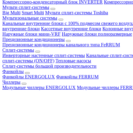
Компрессорно-конденсаторный блок INVERTER
Компрессорно
Мульти сплит-системы
Big Multi
Smart Multi
Мульти сплит-системы Toshiba
Мультизональные системы
Канальные внутренние блоки с 100% подмесом свежего воздух
внутренние блоки
Кассетные внутренние блоки
Колонные вну
Наружные блоки мини-VRF
Наружные блоки полноразмерные
Прецизионные кондиционеры
Прецизионные кондиционеры канального типа FeRRUM
Сплит-системы
Инверторные настенные сплит-системы
Канальные сплит-сис
сплит-системы (ON/OFF)
Тепловые насосы
Сплит-системы большой производительности
Фанкойлы
Фанкойлы ENERGOLUX
Фанкойлы FERRUM
Чиллеры
Модульные чиллеры ENERGOLUX
Модульные чиллеры FER