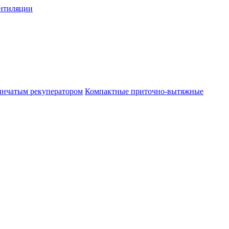
нтиляции
инчатым рекуператором
Компактные приточно-вытяжные