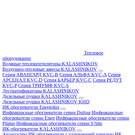
Тепловое
оборудование
Водяные тепловентиляторы KALASHNIKOV
Воздушно-тепловые завесы KALASHNIKOV
Серия АВАНГАРД KVC-B
Серия АЛЬФА KVC-A
Серия
АРСЕНАЛ KVC-D
Серия БАРЬЕР KVC-C
Серия РЕДУТ
KVC-P
Серия ТРИУМФ KVC-S
Дестратификаторы KALASHNIKOV
Дизельные пушки KALASHNIKOV
Дизельные пушки KALASHNIKOV KHD
ИК обогреватели Energolux
Инфракрасные обогреватели серии Dufour
Инфракрасные
обогреватели серии Eiger
Инфракрасные обогреватели серии
Pilatus
Инфракрасные обогреватели серии S?ntis
ИК обогреватели KALASHNIKOV
Аксессуары
ИК обогреватели с излучающей панелью
ИК