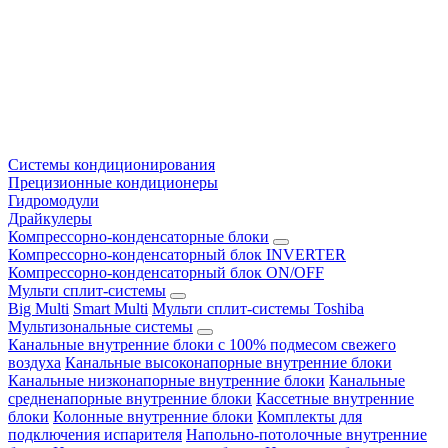
Системы кондиционирования
Прецизионные кондиционеры
Гидромодули
Драйкулеры
Компрессорно-конденсаторные блоки
Компрессорно-конденсаторный блок INVERTER
Компрессорно-конденсаторный блок ON/OFF
Мульти сплит-системы
Big Multi
Smart Multi
Мульти сплит-системы Toshiba
Мультизональные системы
Канальные внутренние блоки с 100% подмесом свежего
воздуха
Канальные высоконапорные внутренние блоки
Канальные низконапорные внутренние блоки
Канальные
средненапорные внутренние блоки
Кассетные внутренние
блоки
Колонные внутренние блоки
Комплекты для
подключения испарителя
Напольно-потолочные внутренние