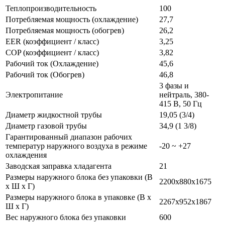
Теплопроизводительность
100
Потребляемая мощность (охлаждение)
27,7
Потребляемая мощность (обогрев)
26,2
EER (коэффициент / класс)
3,25
COP (коэффициент / класс)
3,82
Рабочий ток (Охлаждение)
45,6
Рабочий ток (Обогрев)
46,8
3 фазы и
Электропитание
нейтраль, 380-
415 В, 50 Гц
Диаметр жидкостной трубы
19,05 (3/4)
Диаметр газовой трубы
34,9 (1 3/8)
Гарантированный диапазон рабочих
температур наружного воздуха в режиме
-20 ~ +27
охлаждения
Заводская заправка хладагента
21
Размеры наружного блока без упаковки (В
2200x880x1675
х Ш х Г)
Размеры наружного блока в упаковке (В х
2267x952x1867
Ш х Г)
Вес наружного блока без упаковки
600