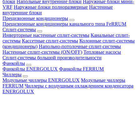
блоки
Напольные внутренние блоки
Наружные блоки мини-
VRF
Наружные блоки полноразмерные
Настенные
внутренние блоки
Прецизионные кондиционеры
Прецизионные кондиционеры канального типа FeRRUM
Сплит-системы
Инверторные настенные сплит-системы
Канальные сплит-
системы
Кассетные сплит-системы
Колонные сплит-системы
(кондиционеры)
Напольно-потолочные сплит-системы
Настенные сплит-системы (ON/OFF)
Тепловые насосы
Сплит-системы большой производительности
Фанкойлы
Фанкойлы ENERGOLUX
Фанкойлы FERRUM
Чиллеры
Модульные чиллеры ENERGOLUX
Модульные чиллеры
FERRUM
Чиллеры с воздушным охлаждением конденсатора
ENERGOLUX