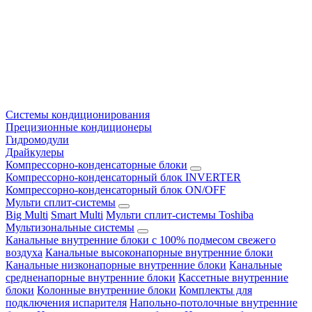
Системы кондиционирования
Прецизионные кондиционеры
Гидромодули
Драйкулеры
Компрессорно-конденсаторные блоки
Компрессорно-конденсаторный блок INVERTER
Компрессорно-конденсаторный блок ON/OFF
Мульти сплит-системы
Big Multi
Smart Multi
Мульти сплит-системы Toshiba
Мультизональные системы
Канальные внутренние блоки с 100% подмесом свежего
воздуха
Канальные высоконапорные внутренние блоки
Канальные низконапорные внутренние блоки
Канальные
средненапорные внутренние блоки
Кассетные внутренние
блоки
Колонные внутренние блоки
Комплекты для
подключения испарителя
Напольно-потолочные внутренние