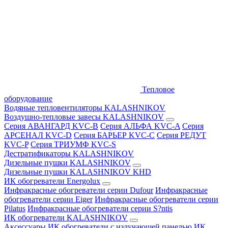
Тепловое
оборудование
Водяные тепловентиляторы KALASHNIKOV
Воздушно-тепловые завесы KALASHNIKOV
Серия АВАНГАРД KVC-B
Серия АЛЬФА KVC-A
Серия
АРСЕНАЛ KVC-D
Серия БАРЬЕР KVC-C
Серия РЕДУТ
KVC-P
Серия ТРИУМФ KVC-S
Дестратификаторы KALASHNIKOV
Дизельные пушки KALASHNIKOV
Дизельные пушки KALASHNIKOV KHD
ИК обогреватели Energolux
Инфракрасные обогреватели серии Dufour
Инфракрасные
обогреватели серии Eiger
Инфракрасные обогреватели серии
Pilatus
Инфракрасные обогреватели серии S?ntis
ИК обогреватели KALASHNIKOV
Аксессуары
ИК обогреватели с излучающей панелью
ИК