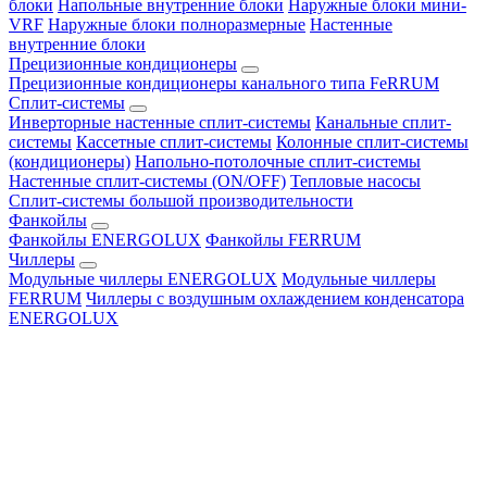
блоки
Напольные внутренние блоки
Наружные блоки мини-
VRF
Наружные блоки полноразмерные
Настенные
внутренние блоки
Прецизионные кондиционеры
Прецизионные кондиционеры канального типа FeRRUM
Сплит-системы
Инверторные настенные сплит-системы
Канальные сплит-
системы
Кассетные сплит-системы
Колонные сплит-системы
(кондиционеры)
Напольно-потолочные сплит-системы
Настенные сплит-системы (ON/OFF)
Тепловые насосы
Сплит-системы большой производительности
Фанкойлы
Фанкойлы ENERGOLUX
Фанкойлы FERRUM
Чиллеры
Модульные чиллеры ENERGOLUX
Модульные чиллеры
FERRUM
Чиллеры с воздушным охлаждением конденсатора
ENERGOLUX