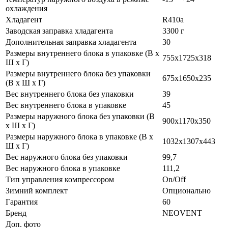
охлаждения
Хладагент
R410a
Заводская заправка хладагента
3300 г
Дополнительная заправка хладагента
30
Размеры внутреннего блока в упаковке (В х
755х1725x318
Ш х Г)
Размеры внутреннего блока без упаковки
675х1650x235
(В х Ш х Г)
Вес внутреннего блока без упаковки
39
Вес внутреннего блока в упаковке
45
Размеры наружного блока без упаковки (В
900x1170x350
х Ш х Г)
Размеры наружного блока в упаковке (В х
1032x1307x443
Ш х Г)
Вес наружного блока без упаковки
99,7
Вес наружного блока в упаковке
111,2
Тип управления компрессором
On/Off
Зимний комплект
Опционально
Гарантия
60
Бренд
NEOVENT
Доп. фото