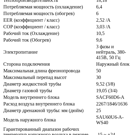
Теплопроизводительность
18,18
Потребляемая мощность (охлаждение)
6,4
Потребляемая мощность (обогрев)
6
EER (коэффициент / класс)
2,52 /A
COP (коэффициент / класс)
3,03 /A
Рабочий ток (Охлаждение)
10,5
Рабочий ток (Обогрев)
9,6
3 фазы и
Электропитание
нейтраль, 380-
415В, 50 Гц
Сторона подключения
Наружный блок
Максимальная длина фреонопровода
50
Максимальный перепад высот
30
Диаметр жидкостной трубы
9,52 (3/8)
Диаметр газовой трубы
19,05 (3/4)
Модель внутреннего блока
SAСF60D6-A
Расход воздуха внутреннего блока
2267/1846/1636
Диаметр дренажной трубы: мм (дюйм)
25
SAU60U6-A-
Модель наружного блока
WS40
Гарантированный диапазон рабочих
температур наружного воздуха в режиме
-15 ~ +24