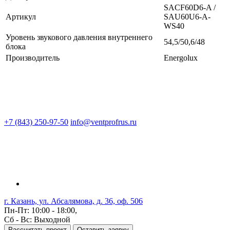
SAСF60D6-A /
Артикул
SAU60U6-A-
WS40
Уровень звукового давления внутреннего
54,5/50,6/48
блока
Производитель
Energolux
+7 (843) 250-97-50
info@ventprofrus.ru
г. Казань, ул. Абсалямова, д. 36, оф. 506
Пн-Пт: 10:00 - 18:00,
Сб - Вс: Выходной
Рассчитать проект
Оставить заявку