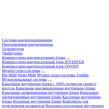
Системы кондиционирования
Прецизионные кондиционеры
Гидромодули
Драйкулеры
Компрессорно-конденсаторные блоки
Компрессорно-конденсаторный блок INVERTER
Компрессорно-конденсаторный блок ON/OFF
Мульти сплит-системы
Big Multi
Smart Multi
Мульти сплит-системы Toshiba
Мультизональные системы
Канальные внутренние блоки с 100% подмесом свежего
воздуха
Канальные высоконапорные внутренние блоки
Канальные низконапорные внутренние блоки
Канальные
средненапорные внутренние блоки
Кассетные внутренние
блоки
Колонные внутренние блоки
Комплекты для
подключения испарителя
Напольно-потолочные внутренние