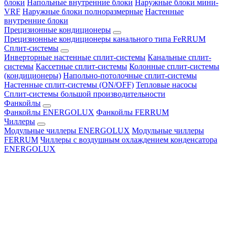
блоки
Напольные внутренние блоки
Наружные блоки мини-
VRF
Наружные блоки полноразмерные
Настенные
внутренние блоки
Прецизионные кондиционеры
Прецизионные кондиционеры канального типа FeRRUM
Сплит-системы
Инверторные настенные сплит-системы
Канальные сплит-
системы
Кассетные сплит-системы
Колонные сплит-системы
(кондиционеры)
Напольно-потолочные сплит-системы
Настенные сплит-системы (ON/OFF)
Тепловые насосы
Сплит-системы большой производительности
Фанкойлы
Фанкойлы ENERGOLUX
Фанкойлы FERRUM
Чиллеры
Модульные чиллеры ENERGOLUX
Модульные чиллеры
FERRUM
Чиллеры с воздушным охлаждением конденсатора
ENERGOLUX