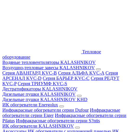
Тепловое
оборудование
Водяные тепловентиляторы KALASHNIKOV
Воздушно-тепловые завесы KALASHNIKOV
Серия АВАНГАРД KVC-B
Серия АЛЬФА KVC-A
Серия
АРСЕНАЛ KVC-D
Серия БАРЬЕР KVC-C
Серия РЕДУТ
KVC-P
Серия ТРИУМФ KVC-S
Дестратификаторы KALASHNIKOV
Дизельные пушки KALASHNIKOV
Дизельные пушки KALASHNIKOV KHD
ИК обогреватели Energolux
Инфракрасные обогреватели серии Dufour
Инфракрасные
обогреватели серии Eiger
Инфракрасные обогреватели серии
Pilatus
Инфракрасные обогреватели серии S?ntis
ИК обогреватели KALASHNIKOV
Аксессуары
ИК обогреватели с излучающей панелью
ИК