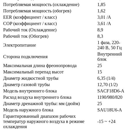
Потребляемая мощность (охлаждение)
1,85
Потребляемая мощность (обогрев)
1,62
EER (коэффициент / класс)
3,01 /A
COP (коэффициент / класс)
3,61 /A
Рабочий ток (Охлаждение)
8,9
Рабочий ток (Обогрев)
8,3
1 фаза, 220-
Электропитание
240 В, 50 Гц
Внутренний
Сторона подключения
блок
Максимальная длина фреонопровода
25
Максимальный перепад высот
15
Диаметр жидкостной трубы
6,35 (1/4)
Диаметр газовой трубы
12,70 (1/2)
Модель внутреннего блока
SAСF18D6-A
Расход воздуха внутреннего блока
1190/980/820
Диаметр дренажной трубы: мм (дюйм)
25
Модель наружного блока
SAU18U6-A
Гарантированный диапазон рабочих
температур наружного воздуха в режиме
-15 ~ +24
охлаждения