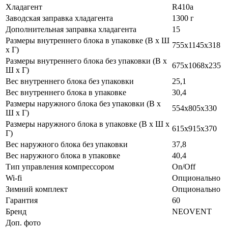
Хладагент
R410a
Заводская заправка хладагента
1300 г
Дополнительная заправка хладагента
15
Размеры внутреннего блока в упаковке (В х Ш
755х1145x318
х Г)
Размеры внутреннего блока без упаковки (В х
675х1068x235
Ш х Г)
Вес внутреннего блока без упаковки
25,1
Вес внутреннего блока в упаковке
30,4
Размеры наружного блока без упаковки (В х
554x805x330
Ш х Г)
Размеры наружного блока в упаковке (В х Ш х
615x915x370
Г)
Вес наружного блока без упаковки
37,8
Вес наружного блока в упаковке
40,4
Тип управления компрессором
On/Off
Wi-fi
Опционально
Зимний комплект
Опционально
Гарантия
60
Бренд
NEOVENT
Доп. фото