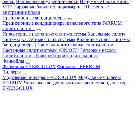
блоки
Напольные внутренние блоки
Наружные блоки мини-
VRF
Наружные блоки полноразмерные
Настенные
внутренние блоки
Прецизионные кондиционеры
Прецизионные кондиционеры канального типа FeRRUM
Сплит-системы
Инверторные настенные сплит-системы
Канальные сплит-
системы
Кассетные сплит-системы
Колонные сплит-системы
(кондиционеры)
Напольно-потолочные сплит-системы
Настенные сплит-системы (ON/OFF)
Тепловые насосы
Сплит-системы большой производительности
Фанкойлы
Фанкойлы ENERGOLUX
Фанкойлы FERRUM
Чиллеры
Модульные чиллеры ENERGOLUX
Модульные чиллеры
FERRUM
Чиллеры с воздушным охлаждением конденсатора
ENERGOLUX