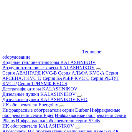
Тепловое
оборудование
Водяные тепловентиляторы KALASHNIKOV
Воздушно-тепловые завесы KALASHNIKOV
Серия АВАНГАРД KVC-B
Серия АЛЬФА KVC-A
Серия
АРСЕНАЛ KVC-D
Серия БАРЬЕР KVC-C
Серия РЕДУТ
KVC-P
Серия ТРИУМФ KVC-S
Дестратификаторы KALASHNIKOV
Дизельные пушки KALASHNIKOV
Дизельные пушки KALASHNIKOV KHD
ИК обогреватели Energolux
Инфракрасные обогреватели серии Dufour
Инфракрасные
обогреватели серии Eiger
Инфракрасные обогреватели серии
Pilatus
Инфракрасные обогреватели серии S?ntis
ИК обогреватели KALASHNIKOV
Аксессуары
ИК обогреватели с излучающей панелью
ИК