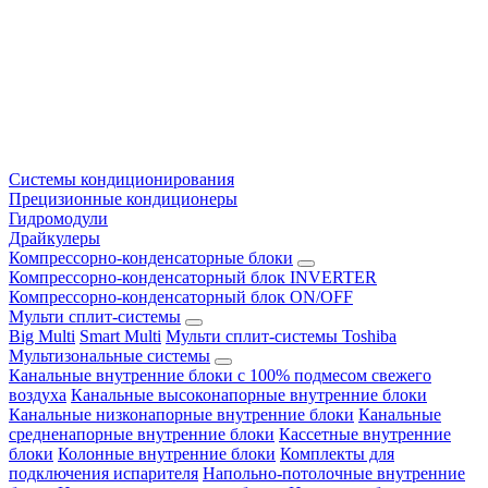
Системы кондиционирования
Прецизионные кондиционеры
Гидромодули
Драйкулеры
Компрессорно-конденсаторные блоки
Компрессорно-конденсаторный блок INVERTER
Компрессорно-конденсаторный блок ON/OFF
Мульти сплит-системы
Big Multi
Smart Multi
Мульти сплит-системы Toshiba
Мультизональные системы
Канальные внутренние блоки с 100% подмесом свежего
воздуха
Канальные высоконапорные внутренние блоки
Канальные низконапорные внутренние блоки
Канальные
средненапорные внутренние блоки
Кассетные внутренние
блоки
Колонные внутренние блоки
Комплекты для
подключения испарителя
Напольно-потолочные внутренние