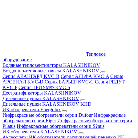
Тепловое
оборудование
Водяные тепловентиляторы KALASHNIKOV
Воздушно-тепловые завесы KALASHNIKOV
Серия АВАНГАРД KVC-B
Серия АЛЬФА KVC-A
Серия
АРСЕНАЛ KVC-D
Серия БАРЬЕР KVC-C
Серия РЕДУТ
KVC-P
Серия ТРИУМФ KVC-S
Дестратификаторы KALASHNIKOV
Дизельные пушки KALASHNIKOV
Дизельные пушки KALASHNIKOV KHD
ИК обогреватели Energolux
Инфракрасные обогреватели серии Dufour
Инфракрасные
обогреватели серии Eiger
Инфракрасные обогреватели серии
Pilatus
Инфракрасные обогреватели серии S?ntis
ИК обогреватели KALASHNIKOV
Аксессуары
ИК обогреватели с излучающей панелью
ИК