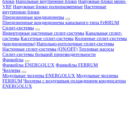
блоки
Напольные внутренние блоки
Наружные блоки мини-
VRF
Наружные блоки полноразмерные
Настенные
внутренние блоки
Прецизионные кондиционеры
Прецизионные кондиционеры канального типа FeRRUM
Сплит-системы
Инверторные настенные сплит-системы
Канальные сплит-
системы
Кассетные сплит-системы
Колонные сплит-системы
(кондиционеры)
Напольно-потолочные сплит-системы
Настенные сплит-системы (ON/OFF)
Тепловые насосы
Сплит-системы большой производительности
Фанкойлы
Фанкойлы ENERGOLUX
Фанкойлы FERRUM
Чиллеры
Модульные чиллеры ENERGOLUX
Модульные чиллеры
FERRUM
Чиллеры с воздушным охлаждением конденсатора
ENERGOLUX