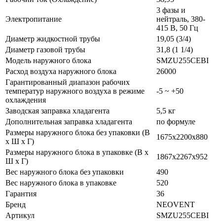
3 фазы и
Электропитание
нейтраль, 380-
415 В, 50 Гц
Диаметр жидкостной трубы
19,05 (3/4)
Диаметр газовой трубы
31,8 (1 1/4)
Модель наружного блока
SMZU255CEBI
Расход воздуха наружного блока
26000
Гарантированный диапазон рабочих
температур наружного воздуха в режиме
-5 ~ +50
охлаждения
Заводская заправка хладагента
5,5 кг
Дополнительная заправка хладагента
по формуле
Размеры наружного блока без упаковки (В
1675х2200х880
х Ш х Г)
Размеры наружного блока в упаковке (В х
1867х2267х952
Ш х Г)
Вес наружного блока без упаковки
490
Вес наружного блока в упаковке
520
Гарантия
36
Бренд
NEOVENT
Артикул
SMZU255CEBI