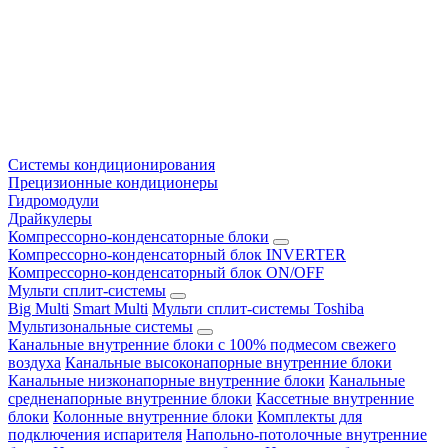
Системы кондиционирования
Прецизионные кондиционеры
Гидромодули
Драйкулеры
Компрессорно-конденсаторные блоки
Компрессорно-конденсаторный блок INVERTER
Компрессорно-конденсаторный блок ON/OFF
Мульти сплит-системы
Big Multi
Smart Multi
Мульти сплит-системы Toshiba
Мультизональные системы
Канальные внутренние блоки с 100% подмесом свежего
воздуха
Канальные высоконапорные внутренние блоки
Канальные низконапорные внутренние блоки
Канальные
средненапорные внутренние блоки
Кассетные внутренние
блоки
Колонные внутренние блоки
Комплекты для
подключения испарителя
Напольно-потолочные внутренние