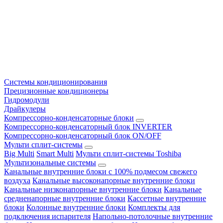
Системы кондиционирования
Прецизионные кондиционеры
Гидромодули
Драйкулеры
Компрессорно-конденсаторные блоки
Компрессорно-конденсаторный блок INVERTER
Компрессорно-конденсаторный блок ON/OFF
Мульти сплит-системы
Big Multi
Smart Multi
Мульти сплит-системы Toshiba
Мультизональные системы
Канальные внутренние блоки с 100% подмесом свежего
воздуха
Канальные высоконапорные внутренние блоки
Канальные низконапорные внутренние блоки
Канальные
средненапорные внутренние блоки
Кассетные внутренние
блоки
Колонные внутренние блоки
Комплекты для
подключения испарителя
Напольно-потолочные внутренние