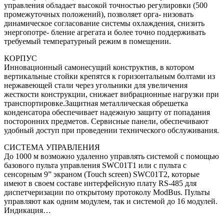
управления обладает высокой точностью регулировки (500
промежуточных положений), позволяет орга- низовать
динамическое согласование системы охлаждения, снизить
энергопотре- бление агрегата и более точно поддерживать
требуемый температурный режим в помещении.
КОРПУС
Инновационный самонесущий конструктив, в котором
вертикальные стойки крепятся к горизонтальным болтами из
нержавеющей стали через угольники для увеличения
жесткости конструкции, снижает вибрационные нагрузки при
транспортировке.Защитная металлическая обрешетка
конденсатора обеспечивает надежную защиту от попадания
посторонних предметов. Сервисные панели, обеспечивают
удобный доступ при проведении технического обслуживания.
СИСТЕМА УПРАВЛЕНИЯ
До 1000 м возможно удаленно управлять системой с помощью
базового пульта управления SWC01T1 или с пульта с
сенсорным 9” экраном (Touch screen) SWC01T2, которые
имеют в своем составе интерфейсную плату RS-485 для
диспетчеризации по открытому протоколу ModBus. Пульты
управляют как одним модулем, так и системой до 16 модулей.
Индикация…