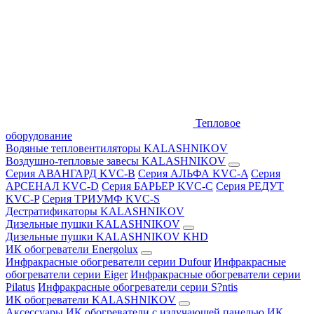
Тепловое
оборудование
Водяные тепловентиляторы KALASHNIKOV
Воздушно-тепловые завесы KALASHNIKOV
Серия АВАНГАРД KVC-B
Серия АЛЬФА KVC-A
Серия
АРСЕНАЛ KVC-D
Серия БАРЬЕР KVC-C
Серия РЕДУТ
KVC-P
Серия ТРИУМФ KVC-S
Дестратификаторы KALASHNIKOV
Дизельные пушки KALASHNIKOV
Дизельные пушки KALASHNIKOV KHD
ИК обогреватели Energolux
Инфракрасные обогреватели серии Dufour
Инфракрасные
обогреватели серии Eiger
Инфракрасные обогреватели серии
Pilatus
Инфракрасные обогреватели серии S?ntis
ИК обогреватели KALASHNIKOV
Аксессуары
ИК обогреватели с излучающей панелью
ИК