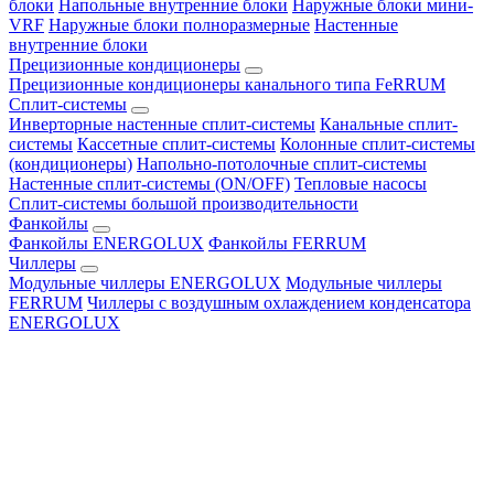
блоки
Напольные внутренние блоки
Наружные блоки мини-
VRF
Наружные блоки полноразмерные
Настенные
внутренние блоки
Прецизионные кондиционеры
Прецизионные кондиционеры канального типа FeRRUM
Сплит-системы
Инверторные настенные сплит-системы
Канальные сплит-
системы
Кассетные сплит-системы
Колонные сплит-системы
(кондиционеры)
Напольно-потолочные сплит-системы
Настенные сплит-системы (ON/OFF)
Тепловые насосы
Сплит-системы большой производительности
Фанкойлы
Фанкойлы ENERGOLUX
Фанкойлы FERRUM
Чиллеры
Модульные чиллеры ENERGOLUX
Модульные чиллеры
FERRUM
Чиллеры с воздушным охлаждением конденсатора
ENERGOLUX