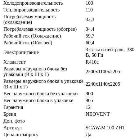
Холодопроизводительность
100
Теплопроизводительность
110
Потребляемая мощность
32,3
(охлаждение)
Потребляемая мощность (обогрев)
34,4
Рабочий ток (Охлаждение)
59,7
Рабочий ток (Обогрев)
60,4
3 фазы и нейтраль, 380
Электропитание
В, 50 Гц
Хладагент
R410a
Размеры наружного блока без
2200x1100x2205
упаковки (В х Ш х Г)
Размеры наружного блока в упаковке
2240x1140x2205
(В х Ш х Г)
Вес наружного блока без упаковки
900
Вес наружного блока в упаковке
905
Гарантия
12
Бренд
NEOVENT
Доп. фото
Артикул
SCAW-M 100 ZHT
Цена по запросу
Да