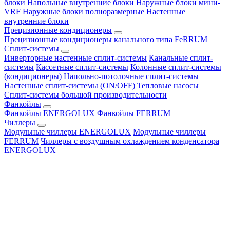
блоки
Напольные внутренние блоки
Наружные блоки мини-
VRF
Наружные блоки полноразмерные
Настенные
внутренние блоки
Прецизионные кондиционеры
Прецизионные кондиционеры канального типа FeRRUM
Сплит-системы
Инверторные настенные сплит-системы
Канальные сплит-
системы
Кассетные сплит-системы
Колонные сплит-системы
(кондиционеры)
Напольно-потолочные сплит-системы
Настенные сплит-системы (ON/OFF)
Тепловые насосы
Сплит-системы большой производительности
Фанкойлы
Фанкойлы ENERGOLUX
Фанкойлы FERRUM
Чиллеры
Модульные чиллеры ENERGOLUX
Модульные чиллеры
FERRUM
Чиллеры с воздушным охлаждением конденсатора
ENERGOLUX