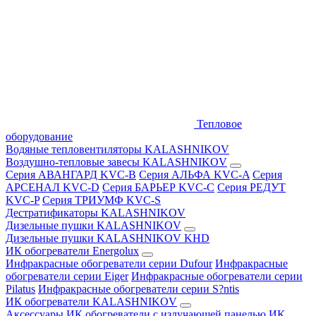
Тепловое
оборудование
Водяные тепловентиляторы KALASHNIKOV
Воздушно-тепловые завесы KALASHNIKOV
Серия АВАНГАРД KVC-B
Серия АЛЬФА KVC-A
Серия
АРСЕНАЛ KVC-D
Серия БАРЬЕР KVC-C
Серия РЕДУТ
KVC-P
Серия ТРИУМФ KVC-S
Дестратификаторы KALASHNIKOV
Дизельные пушки KALASHNIKOV
Дизельные пушки KALASHNIKOV KHD
ИК обогреватели Energolux
Инфракрасные обогреватели серии Dufour
Инфракрасные
обогреватели серии Eiger
Инфракрасные обогреватели серии
Pilatus
Инфракрасные обогреватели серии S?ntis
ИК обогреватели KALASHNIKOV
Аксессуары
ИК обогреватели с излучающей панелью
ИК