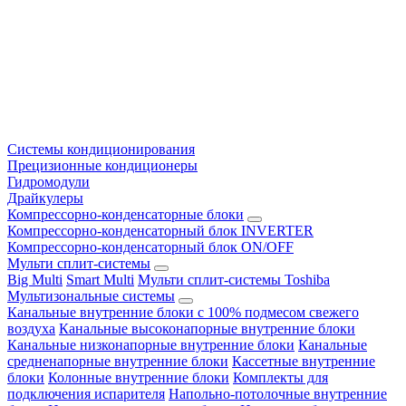
Системы кондиционирования
Прецизионные кондиционеры
Гидромодули
Драйкулеры
Компрессорно-конденсаторные блоки
Компрессорно-конденсаторный блок INVERTER
Компрессорно-конденсаторный блок ON/OFF
Мульти сплит-системы
Big Multi
Smart Multi
Мульти сплит-системы Toshiba
Мультизональные системы
Канальные внутренние блоки с 100% подмесом свежего
воздуха
Канальные высоконапорные внутренние блоки
Канальные низконапорные внутренние блоки
Канальные
средненапорные внутренние блоки
Кассетные внутренние
блоки
Колонные внутренние блоки
Комплекты для
подключения испарителя
Напольно-потолочные внутренние