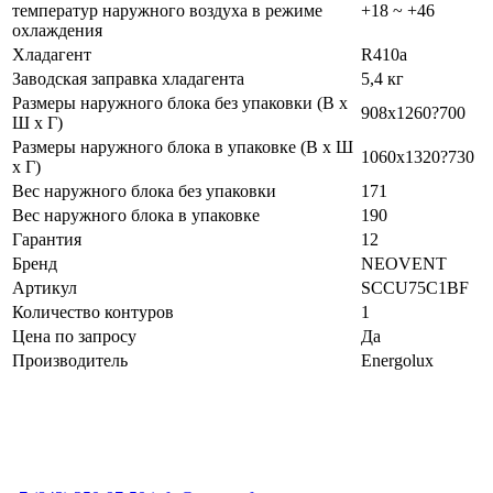
температур наружного воздуха в режиме
+18 ~ +46
охлаждения
Хладагент
R410a
Заводская заправка хладагента
5,4 кг
Размеры наружного блока без упаковки (В х
908х1260?700
Ш х Г)
Размеры наружного блока в упаковке (В х Ш
1060х1320?730
х Г)
Вес наружного блока без упаковки
171
Вес наружного блока в упаковке
190
Гарантия
12
Бренд
NEOVENT
Артикул
SCCU75C1BF
Количество контуров
1
Цена по запросу
Да
Производитель
Energolux