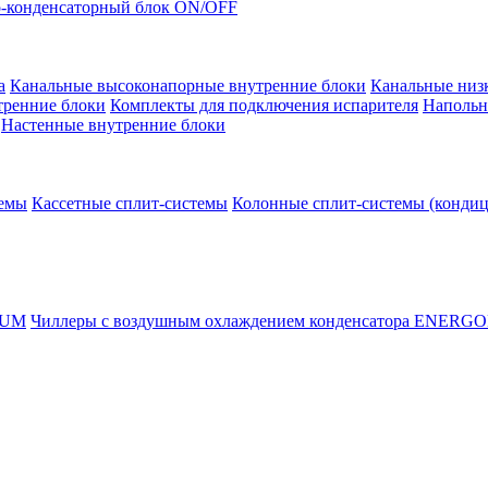
-конденсаторный блок ON/OFF
а
Канальные высоконапорные внутренние блоки
Канальные низ
тренние блоки
Комплекты для подключения испарителя
Напольн
Настенные внутренние блоки
темы
Кассетные сплит-системы
Колонные сплит-системы (конди
RUM
Чиллеры с воздушным охлаждением конденсатора ENERG