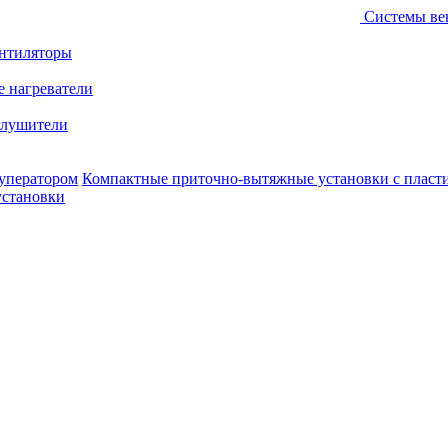
Системы ве
ентиляторы
е нагреватели
лушители
уператором
Компактные приточно-вытяжные установки с пласт
установки