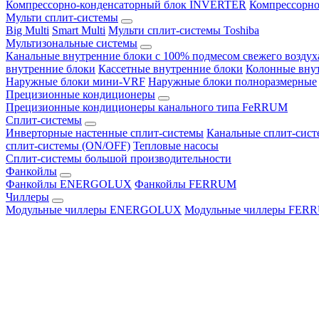
Компрессорно-конденсаторный блок INVERTER
Компрессорно
Мульти сплит-системы
Big Multi
Smart Multi
Мульти сплит-системы Toshiba
Мультизональные системы
Канальные внутренние блоки с 100% подмесом свежего воздух
внутренние блоки
Кассетные внутренние блоки
Колонные вну
Наружные блоки мини-VRF
Наружные блоки полноразмерные
Прецизионные кондиционеры
Прецизионные кондиционеры канального типа FeRRUM
Сплит-системы
Инверторные настенные сплит-системы
Канальные сплит-сис
сплит-системы (ON/OFF)
Тепловые насосы
Сплит-системы большой производительности
Фанкойлы
Фанкойлы ENERGOLUX
Фанкойлы FERRUM
Чиллеры
Модульные чиллеры ENERGOLUX
Модульные чиллеры FER