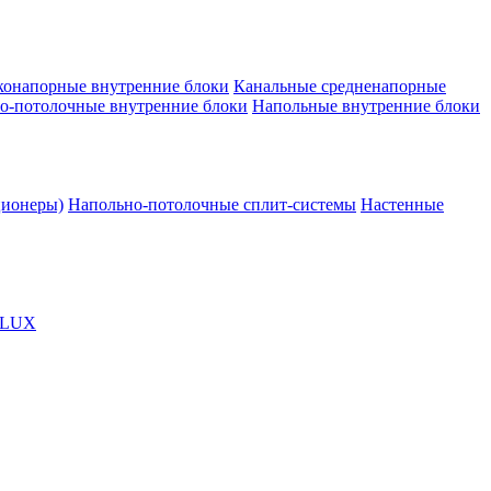
конапорные внутренние блоки
Канальные средненапорные
о-потолочные внутренние блоки
Напольные внутренние блоки
ционеры)
Напольно-потолочные сплит-системы
Настенные
OLUX