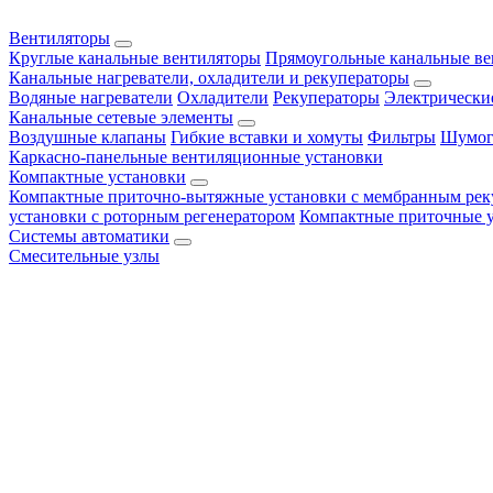
Вентиляторы
Круглые канальные вентиляторы
Прямоугольные канальные в
Канальные нагреватели, охладители и рекуператоры
Водяные нагреватели
Охладители
Рекуператоры
Электрически
Канальные сетевые элементы
Воздушные клапаны
Гибкие вставки и хомуты
Фильтры
Шумог
Каркасно-панельные вентиляционные установки
Компактные установки
Компактные приточно-вытяжные установки с мембранным рек
установки с роторным регенератором
Компактные приточные 
Системы автоматики
Смесительные узлы