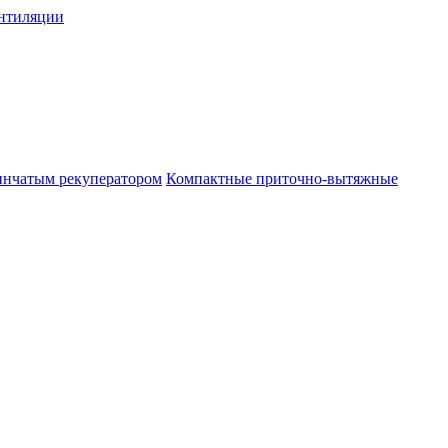
нтиляции
инчатым рекуператором
Компактные приточно-вытяжные