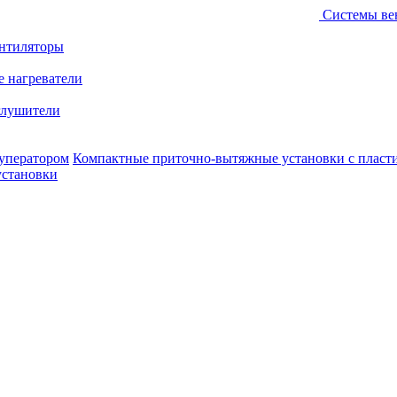
Системы ве
ентиляторы
е нагреватели
лушители
уператором
Компактные приточно-вытяжные установки с пласт
установки