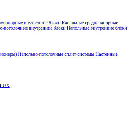
конапорные внутренние блоки
Канальные средненапорные
о-потолочные внутренние блоки
Напольные внутренние блоки
ционеры)
Напольно-потолочные сплит-системы
Настенные
OLUX