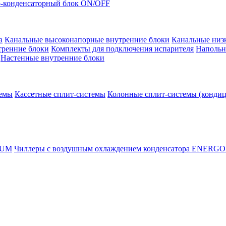
-конденсаторный блок ON/OFF
а
Канальные высоконапорные внутренние блоки
Канальные низ
тренние блоки
Комплекты для подключения испарителя
Напольн
Настенные внутренние блоки
темы
Кассетные сплит-системы
Колонные сплит-системы (конди
RUM
Чиллеры с воздушным охлаждением конденсатора ENERG