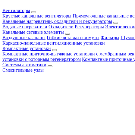
Вентиляторы
Круглые канальные вентиляторы
Прямоугольные канальные в
Канальные нагреватели, охладители и рекуператоры
Водяные нагреватели
Охладители
Рекуператоры
Электрически
Канальные сетевые элементы
Воздушные клапаны
Гибкие вставки и хомуты
Фильтры
Шумог
Каркасно-панельные вентиляционные установки
Компактные установки
Компактные приточно-вытяжные установки с мембранным рек
установки с роторным регенератором
Компактные приточные 
Системы автоматики
Смесительные узлы