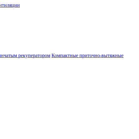
нтиляции
инчатым рекуператором
Компактные приточно-вытяжные