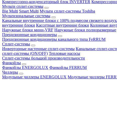
Компрессорно-конденсаторный блок INVERTER
Компрессорно
Мульти сплит-системы
Big Multi
Smart Multi
Мульти сплит-системы Toshiba
Мультизональные системы
Канальные внутренние блоки с 100% подмесом свежего воздух
внутренние блоки
Кассетные внутренние блоки
Колонные вну
Наружные блоки мини-VRF
Наружные блоки полноразмерные
Прецизионные кондиционеры
Прецизионные кондиционеры канального типа FeRRUM
Сплит-системы
Инверторные настенные сплит-системы
Канальные сплит-сис
сплит-системы (ON/OFF)
Тепловые насосы
Сплит-системы большой производительности
Фанкойлы
Фанкойлы ENERGOLUX
Фанкойлы FERRUM
Чиллеры
Модульные чиллеры ENERGOLUX
Модульные чиллеры FER