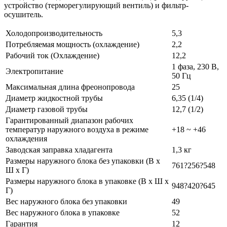
устройство (терморегулирующий вентиль) и фильтр-
осушитель.
Холодопроизводительность
5,3
Потребляемая мощность (охлаждение)
2,2
Рабочий ток (Охлаждение)
12,2
1 фаза, 230 В,
Электропитание
50 Гц
Максимальная длина фреонопровода
25
Диаметр жидкостной трубы
6,35 (1/4)
Диаметр газовой трубы
12,7 (1/2)
Гарантированный диапазон рабочих
температур наружного воздуха в режиме
+18 ~ +46
охлаждения
Заводская заправка хладагента
1,3 кг
Размеры наружного блока без упаковки (В х
761?256?548
Ш х Г)
Размеры наружного блока в упаковке (В х Ш х
948?420?645
Г)
Вес наружного блока без упаковки
49
Вес наружного блока в упаковке
52
Гарантия
12