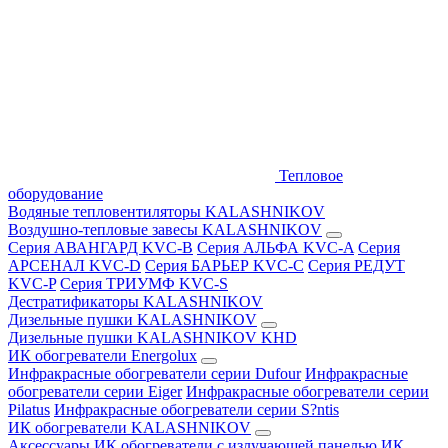
Тепловое
оборудование
Водяные тепловентиляторы KALASHNIKOV
Воздушно-тепловые завесы KALASHNIKOV
Серия АВАНГАРД KVC-B
Серия АЛЬФА KVC-A
Серия
АРСЕНАЛ KVC-D
Серия БАРЬЕР KVC-C
Серия РЕДУТ
KVC-P
Серия ТРИУМФ KVC-S
Дестратификаторы KALASHNIKOV
Дизельные пушки KALASHNIKOV
Дизельные пушки KALASHNIKOV KHD
ИК обогреватели Energolux
Инфракрасные обогреватели серии Dufour
Инфракрасные
обогреватели серии Eiger
Инфракрасные обогреватели серии
Pilatus
Инфракрасные обогреватели серии S?ntis
ИК обогреватели KALASHNIKOV
Аксессуары
ИК обогреватели с излучающей панелью
ИК