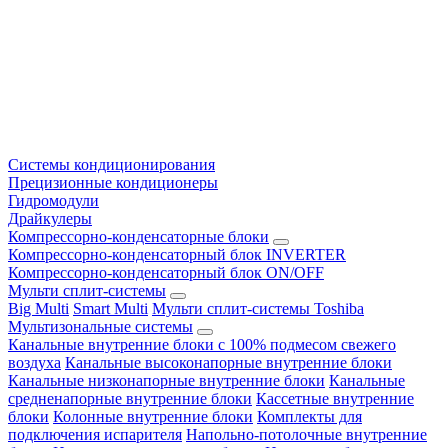
Системы кондиционирования
Прецизионные кондиционеры
Гидромодули
Драйкулеры
Компрессорно-конденсаторные блоки
Компрессорно-конденсаторный блок INVERTER
Компрессорно-конденсаторный блок ON/OFF
Мульти сплит-системы
Big Multi
Smart Multi
Мульти сплит-системы Toshiba
Мультизональные системы
Канальные внутренние блоки с 100% подмесом свежего
воздуха
Канальные высоконапорные внутренние блоки
Канальные низконапорные внутренние блоки
Канальные
средненапорные внутренние блоки
Кассетные внутренние
блоки
Колонные внутренние блоки
Комплекты для
подключения испарителя
Напольно-потолочные внутренние