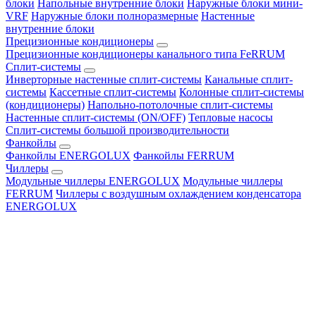
блоки
Напольные внутренние блоки
Наружные блоки мини-
VRF
Наружные блоки полноразмерные
Настенные
внутренние блоки
Прецизионные кондиционеры
Прецизионные кондиционеры канального типа FeRRUM
Сплит-системы
Инверторные настенные сплит-системы
Канальные сплит-
системы
Кассетные сплит-системы
Колонные сплит-системы
(кондиционеры)
Напольно-потолочные сплит-системы
Настенные сплит-системы (ON/OFF)
Тепловые насосы
Сплит-системы большой производительности
Фанкойлы
Фанкойлы ENERGOLUX
Фанкойлы FERRUM
Чиллеры
Модульные чиллеры ENERGOLUX
Модульные чиллеры
FERRUM
Чиллеры с воздушным охлаждением конденсатора
ENERGOLUX