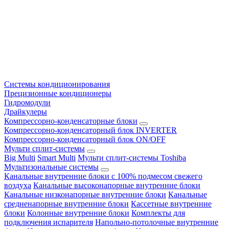
Системы кондиционирования
Прецизионные кондиционеры
Гидромодули
Драйкулеры
Компрессорно-конденсаторные блоки
Компрессорно-конденсаторный блок INVERTER
Компрессорно-конденсаторный блок ON/OFF
Мульти сплит-системы
Big Multi
Smart Multi
Мульти сплит-системы Toshiba
Мультизональные системы
Канальные внутренние блоки с 100% подмесом свежего
воздуха
Канальные высоконапорные внутренние блоки
Канальные низконапорные внутренние блоки
Канальные
средненапорные внутренние блоки
Кассетные внутренние
блоки
Колонные внутренние блоки
Комплекты для
подключения испарителя
Напольно-потолочные внутренние