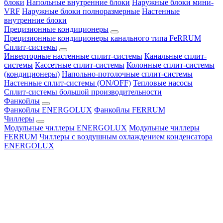
блоки
Напольные внутренние блоки
Наружные блоки мини-
VRF
Наружные блоки полноразмерные
Настенные
внутренние блоки
Прецизионные кондиционеры
Прецизионные кондиционеры канального типа FeRRUM
Сплит-системы
Инверторные настенные сплит-системы
Канальные сплит-
системы
Кассетные сплит-системы
Колонные сплит-системы
(кондиционеры)
Напольно-потолочные сплит-системы
Настенные сплит-системы (ON/OFF)
Тепловые насосы
Сплит-системы большой производительности
Фанкойлы
Фанкойлы ENERGOLUX
Фанкойлы FERRUM
Чиллеры
Модульные чиллеры ENERGOLUX
Модульные чиллеры
FERRUM
Чиллеры с воздушным охлаждением конденсатора
ENERGOLUX