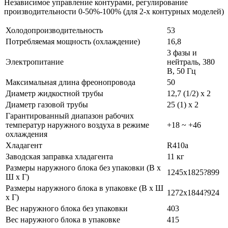
Независимое управление контурами, регулирование
производительности 0-50%-100% (для 2-х контурных моделей)
Холодопроизводительность
53
Потребляемая мощность (охлаждение)
16,8
3 фазы и
Электропитание
нейтраль, 380
В, 50 Гц
Максимальная длина фреонопровода
50
Диаметр жидкостной трубы
12,7 (1/2) х 2
Диаметр газовой трубы
25 (1) х 2
Гарантированный диапазон рабочих
температур наружного воздуха в режиме
+18 ~ +46
охлаждения
Хладагент
R410a
Заводская заправка хладагента
11 кг
Размеры наружного блока без упаковки (В х
1245х1825?899
Ш х Г)
Размеры наружного блока в упаковке (В х Ш
1272х1844?924
х Г)
Вес наружного блока без упаковки
403
Вес наружного блока в упаковке
415