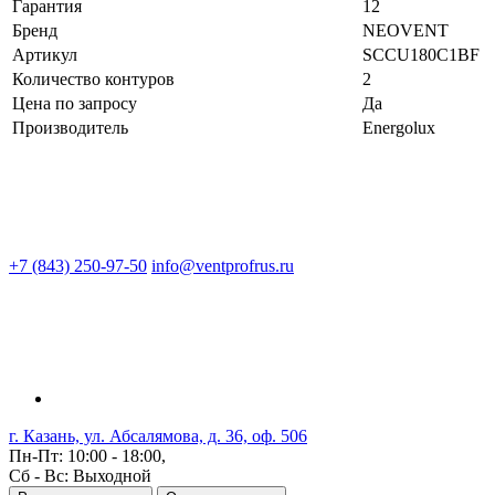
Гарантия
12
Бренд
NEOVENT
Артикул
SCCU180C1BF
Количество контуров
2
Цена по запросу
Да
Производитель
Energolux
+7 (843) 250-97-50
info@ventprofrus.ru
г. Казань, ул. Абсалямова, д. 36, оф. 506
Пн-Пт: 10:00 - 18:00,
Сб - Вс: Выходной