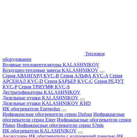
Тепловое
оборудование
Водяные тепловентиляторы KALASHNIKOV
Воздушно-тепловые завесы KALASHNIKOV
Серия АВАНГАРД KVC-B
Серия АЛЬФА KVC-A
Серия
АРСЕНАЛ KVC-D
Серия БАРЬЕР KVC-C
Серия РЕДУТ
KVC-P
Серия ТРИУМФ KVC-S
Дестратификаторы KALASHNIKOV
Дизельные пушки KALASHNIKOV
Дизельные пушки KALASHNIKOV KHD
ИК обогреватели Energolux
Инфракрасные обогреватели серии Dufour
Инфракрасные
обогреватели серии Eiger
Инфракрасные обогреватели серии
Pilatus
Инфракрасные обогреватели серии S?ntis
ИК обогреватели KALASHNIKOV
Аксессуары
ИК обогреватели с излучающей панелью
ИК