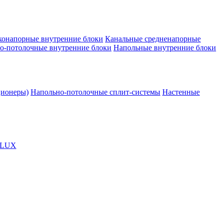
конапорные внутренние блоки
Канальные средненапорные
о-потолочные внутренние блоки
Напольные внутренние блоки
ционеры)
Напольно-потолочные сплит-системы
Настенные
OLUX