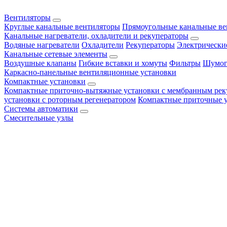
Вентиляторы
Круглые канальные вентиляторы
Прямоугольные канальные в
Канальные нагреватели, охладители и рекуператоры
Водяные нагреватели
Охладители
Рекуператоры
Электрически
Канальные сетевые элементы
Воздушные клапаны
Гибкие вставки и хомуты
Фильтры
Шумог
Каркасно-панельные вентиляционные установки
Компактные установки
Компактные приточно-вытяжные установки с мембранным рек
установки с роторным регенератором
Компактные приточные 
Системы автоматики
Смесительные узлы