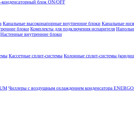
-конденсаторный блок ON/OFF
а
Канальные высоконапорные внутренние блоки
Канальные низ
тренние блоки
Комплекты для подключения испарителя
Напольн
Настенные внутренние блоки
темы
Кассетные сплит-системы
Колонные сплит-системы (конди
RUM
Чиллеры с воздушным охлаждением конденсатора ENERG