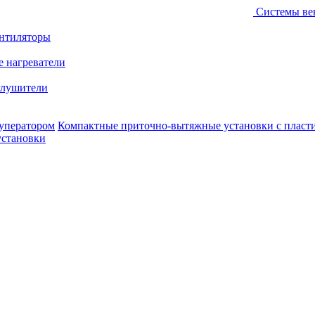
Системы ве
ентиляторы
е нагреватели
лушители
уператором
Компактные приточно-вытяжные установки с пласт
установки