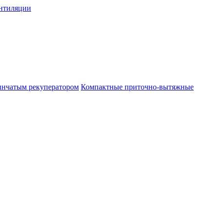
нтиляции
инчатым рекуператором
Компактные приточно-вытяжные