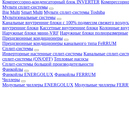
Компрессорно-конденсаторный блок INVERTER
Компрессорно
Мульти сплит-системы
Big Multi
Smart Multi
Мульти сплит-системы Toshiba
Мультизональные системы
Канальные внутренние блоки с 100% подмесом свежего воздух
внутренние блоки
Кассетные внутренние блоки
Колонные вну
Наружные блоки мини-VRF
Наружные блоки полноразмерные
Прецизионные кондиционеры
Прецизионные кондиционеры канального типа FeRRUM
Сплит-системы
Инверторные настенные сплит-системы
Канальные сплит-сис
сплит-системы (ON/OFF)
Тепловые насосы
Сплит-системы большой производительности
Фанкойлы
Фанкойлы ENERGOLUX
Фанкойлы FERRUM
Чиллеры
Модульные чиллеры ENERGOLUX
Модульные чиллеры FER