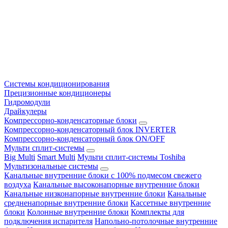
Системы кондиционирования
Прецизионные кондиционеры
Гидромодули
Драйкулеры
Компрессорно-конденсаторные блоки
Компрессорно-конденсаторный блок INVERTER
Компрессорно-конденсаторный блок ON/OFF
Мульти сплит-системы
Big Multi
Smart Multi
Мульти сплит-системы Toshiba
Мультизональные системы
Канальные внутренние блоки с 100% подмесом свежего
воздуха
Канальные высоконапорные внутренние блоки
Канальные низконапорные внутренние блоки
Канальные
средненапорные внутренние блоки
Кассетные внутренние
блоки
Колонные внутренние блоки
Комплекты для
подключения испарителя
Напольно-потолочные внутренние