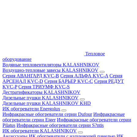
Тепловое
оборудование
Водяные тепловентиляторы KALASHNIKOV
Воздушно-тепловые завесы KALASHNIKOV
Серия АВАНГАРД KVC-B
Серия АЛЬФА KVC-A
Серия
АРСЕНАЛ KVC-D
Серия БАРЬЕР KVC-C
Серия РЕДУТ
KVC-P
Серия ТРИУМФ KVC-S
Дестратификаторы KALASHNIKOV
Дизельные пушки KALASHNIKOV
Дизельные пушки KALASHNIKOV KHD
ИК обогреватели Energolux
Инфракрасные обогреватели серии Dufour
Инфракрасные
обогреватели серии Eiger
Инфракрасные обогреватели серии
Pilatus
Инфракрасные обогреватели серии S?ntis
ИК обогреватели KALASHNIKOV
Аксессуары
ИК обогреватели с излучающей панелью
ИК