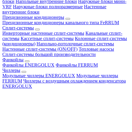
блоки
Напольные внутренние блоки
Наружные блоки мини-
VRF
Наружные блоки полноразмерные
Настенные
внутренние блоки
Прецизионные кондиционеры
Прецизионные кондиционеры канального типа FeRRUM
Сплит-системы
Инверторные настенные сплит-системы
Канальные сплит-
системы
Кассетные сплит-системы
Колонные сплит-системы
(кондиционеры)
Напольно-потолочные сплит-системы
Настенные сплит-системы (ON/OFF)
Тепловые насосы
Сплит-системы большой производительности
Фанкойлы
Фанкойлы ENERGOLUX
Фанкойлы FERRUM
Чиллеры
Модульные чиллеры ENERGOLUX
Модульные чиллеры
FERRUM
Чиллеры с воздушным охлаждением конденсатора
ENERGOLUX