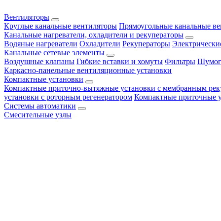
Вентиляторы
Круглые канальные вентиляторы
Прямоугольные канальные в
Канальные нагреватели, охладители и рекуператоры
Водяные нагреватели
Охладители
Рекуператоры
Электрически
Канальные сетевые элементы
Воздушные клапаны
Гибкие вставки и хомуты
Фильтры
Шумог
Каркасно-панельные вентиляционные установки
Компактные установки
Компактные приточно-вытяжные установки с мембранным рек
установки с роторным регенератором
Компактные приточные 
Системы автоматики
Смесительные узлы