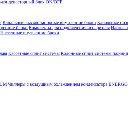
-конденсаторный блок ON/OFF
а
Канальные высоконапорные внутренние блоки
Канальные низ
тренние блоки
Комплекты для подключения испарителя
Напольн
Настенные внутренние блоки
темы
Кассетные сплит-системы
Колонные сплит-системы (конди
RUM
Чиллеры с воздушным охлаждением конденсатора ENERG