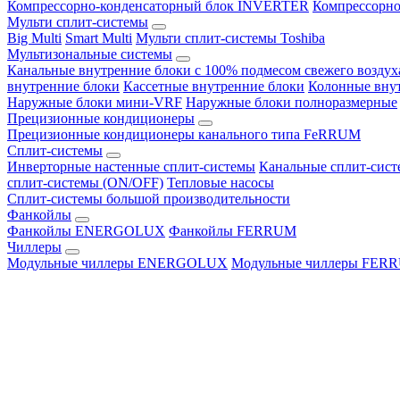
Компрессорно-конденсаторный блок INVERTER
Компрессорно
Мульти сплит-системы
Big Multi
Smart Multi
Мульти сплит-системы Toshiba
Мультизональные системы
Канальные внутренние блоки с 100% подмесом свежего воздух
внутренние блоки
Кассетные внутренние блоки
Колонные вну
Наружные блоки мини-VRF
Наружные блоки полноразмерные
Прецизионные кондиционеры
Прецизионные кондиционеры канального типа FeRRUM
Сплит-системы
Инверторные настенные сплит-системы
Канальные сплит-сис
сплит-системы (ON/OFF)
Тепловые насосы
Сплит-системы большой производительности
Фанкойлы
Фанкойлы ENERGOLUX
Фанкойлы FERRUM
Чиллеры
Модульные чиллеры ENERGOLUX
Модульные чиллеры FER