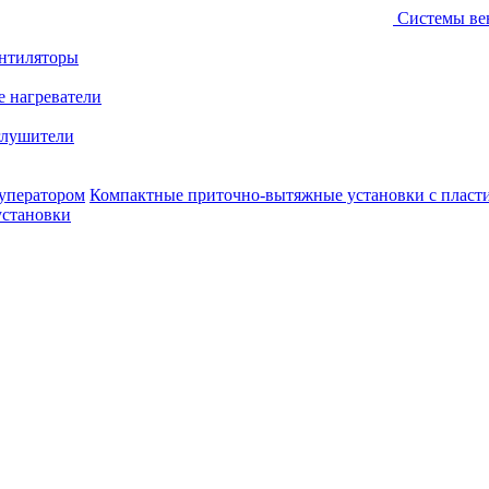
Системы ве
ентиляторы
е нагреватели
лушители
уператором
Компактные приточно-вытяжные установки с пласт
установки