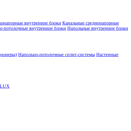
конапорные внутренние блоки
Канальные средненапорные
о-потолочные внутренние блоки
Напольные внутренние блоки
ционеры)
Напольно-потолочные сплит-системы
Настенные
OLUX