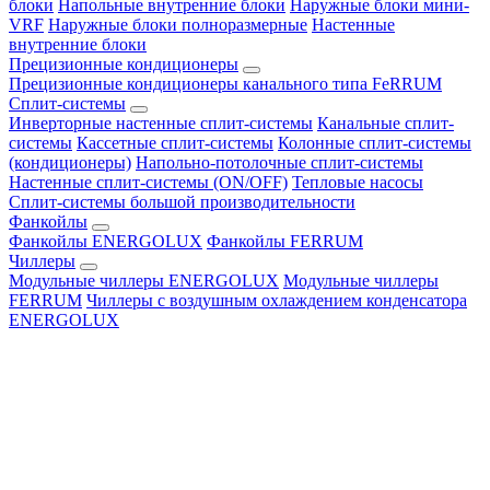
блоки
Напольные внутренние блоки
Наружные блоки мини-
VRF
Наружные блоки полноразмерные
Настенные
внутренние блоки
Прецизионные кондиционеры
Прецизионные кондиционеры канального типа FeRRUM
Сплит-системы
Инверторные настенные сплит-системы
Канальные сплит-
системы
Кассетные сплит-системы
Колонные сплит-системы
(кондиционеры)
Напольно-потолочные сплит-системы
Настенные сплит-системы (ON/OFF)
Тепловые насосы
Сплит-системы большой производительности
Фанкойлы
Фанкойлы ENERGOLUX
Фанкойлы FERRUM
Чиллеры
Модульные чиллеры ENERGOLUX
Модульные чиллеры
FERRUM
Чиллеры с воздушным охлаждением конденсатора
ENERGOLUX