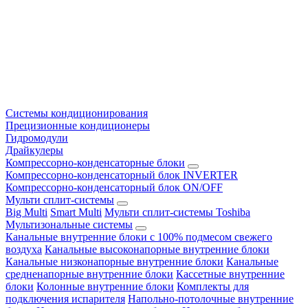
Системы кондиционирования
Прецизионные кондиционеры
Гидромодули
Драйкулеры
Компрессорно-конденсаторные блоки
Компрессорно-конденсаторный блок INVERTER
Компрессорно-конденсаторный блок ON/OFF
Мульти сплит-системы
Big Multi
Smart Multi
Мульти сплит-системы Toshiba
Мультизональные системы
Канальные внутренние блоки с 100% подмесом свежего
воздуха
Канальные высоконапорные внутренние блоки
Канальные низконапорные внутренние блоки
Канальные
средненапорные внутренние блоки
Кассетные внутренние
блоки
Колонные внутренние блоки
Комплекты для
подключения испарителя
Напольно-потолочные внутренние