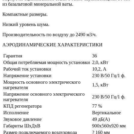
из базальтовой минеральной ваты.
Компактные размеры.
Низкий уровень шума.
Производительность по воздуху до 2490 м3/ч.
АЭРОДИНАМИЧЕСКИЕ ХАРАКТЕРИСТИКИ
Гарантия
36
Общая потребляемая мощность установки
2,0, кВт
Рабочий ток установки
10,2, А
Напряжение установки
230 В/50 Гц/1 ф.
Мощность основного электрического
1,5, кВт
нагревателя
Напряжение основного электрического
230 В/50 Гц/1 ф.
нагревателя
КПД регенератора
77 %
Исполнение
Вертикальное
Звуковое давление
49 дБ(А)
Габариты ШхДхВ
900х560х920 мм
Размер подключаемого воздуховода
? 160 мм