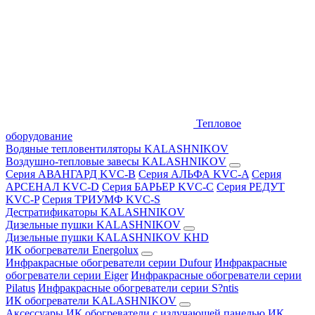
Тепловое
оборудование
Водяные тепловентиляторы KALASHNIKOV
Воздушно-тепловые завесы KALASHNIKOV
Серия АВАНГАРД KVC-B
Серия АЛЬФА KVC-A
Серия
АРСЕНАЛ KVC-D
Серия БАРЬЕР KVC-C
Серия РЕДУТ
KVC-P
Серия ТРИУМФ KVC-S
Дестратификаторы KALASHNIKOV
Дизельные пушки KALASHNIKOV
Дизельные пушки KALASHNIKOV KHD
ИК обогреватели Energolux
Инфракрасные обогреватели серии Dufour
Инфракрасные
обогреватели серии Eiger
Инфракрасные обогреватели серии
Pilatus
Инфракрасные обогреватели серии S?ntis
ИК обогреватели KALASHNIKOV
Аксессуары
ИК обогреватели с излучающей панелью
ИК